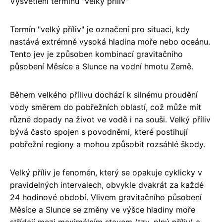
Vysvětlení termínu "velký příliv"
Termín "velký příliv" je označení pro situaci, kdy
nastává extrémně vysoká hladina moře nebo oceánu.
Tento jev je způsoben kombinací gravitačního
působení Měsíce a Slunce na vodní hmotu Země.
Během velkého přílivu dochází k silnému proudění
vody směrem do pobřežních oblastí, což může mít
různé dopady na život ve vodě i na souši. Velký příliv
bývá často spojen s povodněmi, které postihují
pobřežní regiony a mohou způsobit rozsáhlé škody.
Velký příliv je fenomén, který se opakuje cyklicky v
pravidelných intervalech, obvykle dvakrát za každé
24 hodinové období. Vlivem gravitačního působení
Měsíce a Slunce se změny ve výšce hladiny moře
střídají mezi maximálním stavem (tzv. plný příliv) a