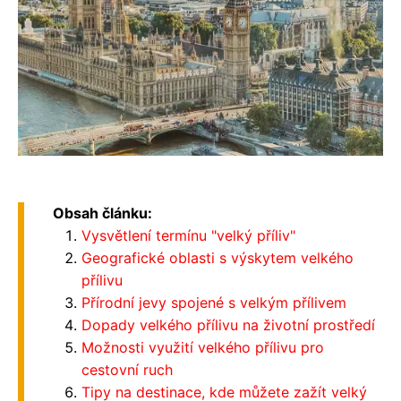
Obsah článku:
Vysvětlení termínu "velký příliv"
Geografické oblasti s výskytem velkého
přílivu
Přírodní jevy spojené s velkým přílivem
Dopady velkého přílivu na životní prostředí
Možnosti využití velkého přílivu pro
cestovní ruch
Tipy na destinace, kde můžete zažít velký