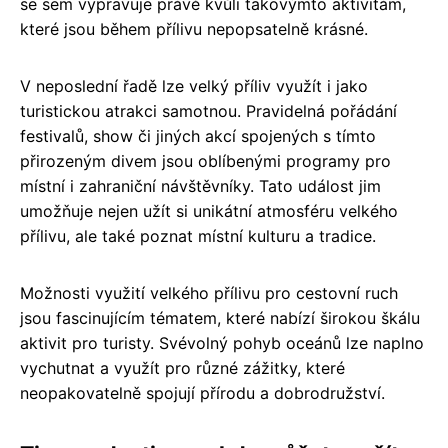
se sem vypravuje právě kvůli takovýmto aktivitám,
které jsou během přílivu nepopsatelně krásné.
V neposlední řadě lze velký příliv využít i jako
turistickou atrakci samotnou. Pravidelná pořádání
festivalů, show či jiných akcí spojených s tímto
přirozeným divem jsou oblíbenými programy pro
místní i zahraniční návštěvníky. Tato událost jim
umožňuje nejen užít si unikátní atmosféru velkého
přílivu, ale také poznat místní kulturu a tradice.
Možnosti využití velkého přílivu pro cestovní ruch
jsou fascinujícím tématem, které nabízí širokou škálu
aktivit pro turisty. Svévolný pohyb oceánů lze naplno
vychutnat a využít pro různé zážitky, které
neopakovatelně spojují přírodu a dobrodružství.