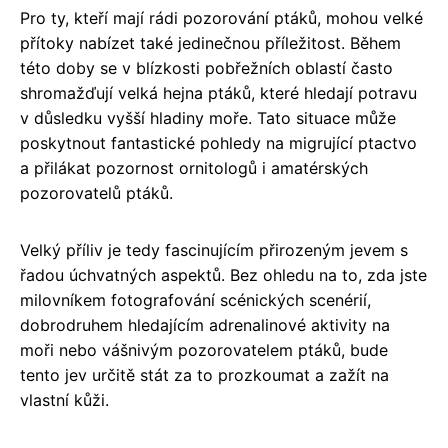
Pro ty, kteří mají rádi pozorování ptáků, mohou velké
přítoky nabízet také jedinečnou příležitost. Během
této doby se v blízkosti pobřežních oblastí často
shromažďují velká hejna ptáků, které hledají potravu
v důsledku vyšší hladiny moře. Tato situace může
poskytnout fantastické pohledy na migrující ptactvo
a přilákat pozornost ornitologů i amatérských
pozorovatelů ptáků.
Velký příliv je tedy fascinujícím přirozeným jevem s
řadou úchvatných aspektů. Bez ohledu na to, zda jste
milovníkem fotografování scénických scenérií,
dobrodruhem hledajícím adrenalinové aktivity na
moři nebo vášnivým pozorovatelem ptáků, bude
tento jev určitě stát za to prozkoumat a zažít na
vlastní kůži.