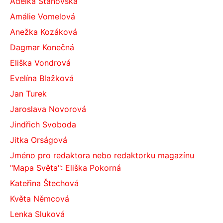
Adélka Stanovská
Amálie Vomelová
Anežka Kozáková
Dagmar Konečná
Eliška Vondrová
Evelína Blažková
Jan Turek
Jaroslava Novorová
Jindřich Svoboda
Jitka Orságová
Jméno pro redaktora nebo redaktorku magazínu
"Mapa Světa": Eliška Pokorná
Kateřina Štechová
Květa Němcová
Lenka Sluková