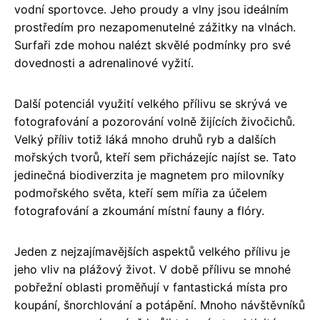
vodní sportovce. Jeho proudy a vlny jsou ideálním
prostředím pro nezapomenutelné zážitky na vlnách.
Surfaři zde mohou nalézt skvělé podmínky pro své
dovednosti a adrenalinové vyžití.
Další potenciál využití velkého přílivu se skrývá ve
fotografování a pozorování volně žijících živočichů.
Velký příliv totiž láká mnoho druhů ryb a dalších
mořských tvorů, kteří sem přicházejíc najíst se. Tato
jedinečná biodiverzita je magnetem pro milovníky
podmořského světa, kteří sem mířia za účelem
fotografování a zkoumání místní fauny a flóry.
Jeden z nejzajímavějších aspektů velkého přílivu je
jeho vliv na plážový život. V době přílivu se mnohé
pobřežní oblasti proměňují v fantastická místa pro
koupání, šnorchlování a potápění. Mnoho návštěvníků