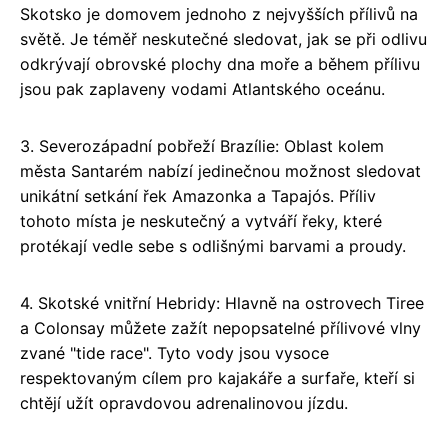
Skotsko je domovem jednoho z nejvyšších přílivů na
světě. Je téměř neskutečné sledovat, jak se při odlivu
odkrývají obrovské plochy dna moře a během přílivu
jsou pak zaplaveny vodami Atlantského oceánu.
3. Severozápadní pobřeží Brazílie: Oblast kolem
města Santarém nabízí jedinečnou možnost sledovat
unikátní setkání řek Amazonka a Tapajós. Příliv
tohoto místa je neskutečný a vytváří řeky, které
protékají vedle sebe s odlišnými barvami a proudy.
4. Skotské vnitřní Hebridy: Hlavně na ostrovech Tiree
a Colonsay můžete zažít nepopsatelné přílivové vlny
zvané "tide race". Tyto vody jsou vysoce
respektovaným cílem pro kajakáře a surfaře, kteří si
chtějí užít opravdovou adrenalinovou jízdu.