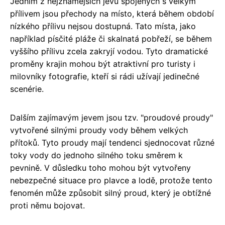
Jedním z nejznámějších jevů spojených s velkým
přílivem jsou přechody na místo, která během období
nízkého přílivu nejsou dostupná. Tato místa, jako
například písčité pláže či skalnatá pobřeží, se během
vyššího přílivu zcela zakryjí vodou. Tyto dramatické
proměny krajin mohou být atraktivní pro turisty i
milovníky fotografie, kteří si rádi užívají jedinečné
scenérie.
Dalším zajímavým jevem jsou tzv. "proudové proudy"
vytvořené silnými proudy vody během velkých
přítoků. Tyto proudy mají tendenci sjednocovat různé
toky vody do jednoho silného toku směrem k
pevnině. V důsledku toho mohou být vytvořeny
nebezpečné situace pro plavce a lodě, protože tento
fenomén může způsobit silný proud, který je obtížné
proti němu bojovat.