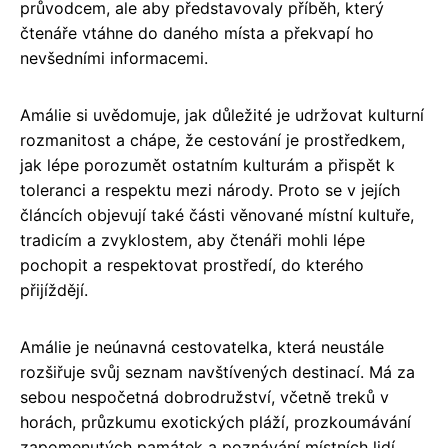
průvodcem, ale aby představovaly příběh, který
čtenáře vtáhne do daného místa a překvapí ho
nevšedními informacemi.
Amálie si uvědomuje, jak důležité je udržovat kulturní
rozmanitost a chápe, že cestování je prostředkem,
jak lépe porozumět ostatním kulturám a přispět k
toleranci a respektu mezi národy. Proto se v jejích
článcích objevují také části věnované místní kultuře,
tradicím a zvyklostem, aby čtenáři mohli lépe
pochopit a respektovat prostředí, do kterého
přijíždějí.
Amálie je neúnavná cestovatelka, která neustále
rozšiřuje svůj seznam navštívených destinací. Má za
sebou nespočetná dobrodružství, včetně treků v
horách, průzkumu exotických pláží, prozkoumávání
zapomenutých památek a poznávání místních lidí.