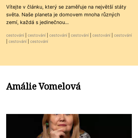
Vítejte v článku, který se zaměřuje na největší státy
světa. Naše planeta je domovem mnoha různých
zemí, každá s jedinečnou...
cestování
|
cestování
|
cestování
|
cestování
|
cestování
|
cestování
|
cestování
|
cestování
Amálie Vomelová