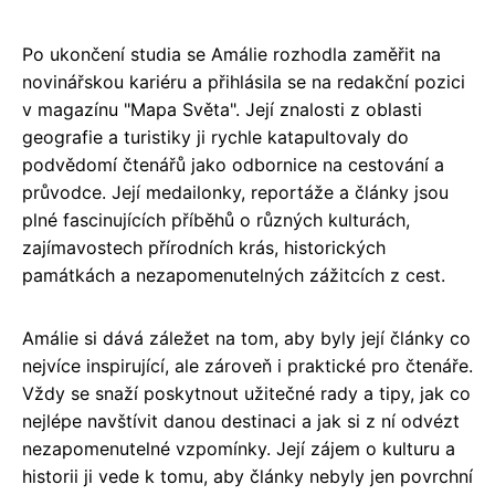
Po ukončení studia se Amálie rozhodla zaměřit na
novinářskou kariéru a přihlásila se na redakční pozici
v magazínu "Mapa Světa". Její znalosti z oblasti
geografie a turistiky ji rychle katapultovaly do
podvědomí čtenářů jako odbornice na cestování a
průvodce. Její medailonky, reportáže a články jsou
plné fascinujících příběhů o různých kulturách,
zajímavostech přírodních krás, historických
památkách a nezapomenutelných zážitcích z cest.
Amálie si dává záležet na tom, aby byly její články co
nejvíce inspirující, ale zároveň i praktické pro čtenáře.
Vždy se snaží poskytnout užitečné rady a tipy, jak co
nejlépe navštívit danou destinaci a jak si z ní odvézt
nezapomenutelné vzpomínky. Její zájem o kulturu a
historii ji vede k tomu, aby články nebyly jen povrchní