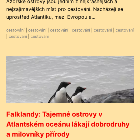
Azorské ostrovy jsou jedním z nejkrásnějších a
nejzajímavějších míst pro cestování. Nacházejí se
uprostřed Atlantiku, mezi Evropou a...
cestování
|
cestování
|
cestování
|
cestování
|
cestování
|
cestování
|
cestování
|
cestování
Falklandy: Tajemné ostrovy v
Atlantském oceánu lákají dobrodruhy
a milovníky přírody