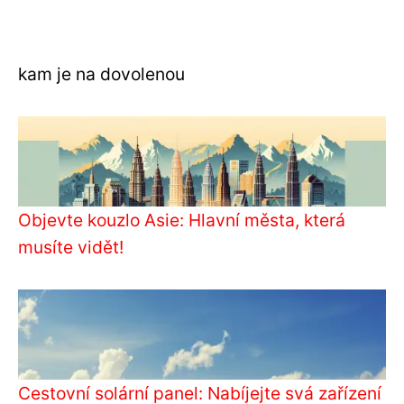
kam je na dovolenou
Objevte kouzlo Asie: Hlavní města, která
musíte vidět!
Cestovní solární panel: Nabíjejte svá zařízení