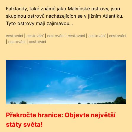
Falklandy, také známé jako Malvínské ostrovy, jsou
skupinou ostrovů nacházejících se v jižním Atlantiku.
Tyto ostrovy mají zajímavou...
cestování
|
cestování
|
cestování
|
cestování
|
cestování
|
cestování
|
cestování
|
cestování
Překročte hranice: Objevte největší
státy světa!