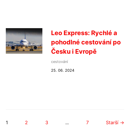
Leo Express: Rychlé a
pohodlné cestování po
Česku i Evropě
cestování
25. 06. 2024
1
2
3
...
7
Starší →