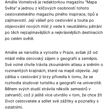
Amálie Vomelová je redaktorkou magazínu "Mapa
Světa" a jednou z klíčových osobností tohoto
cestovatelského magazínu plného inspirace, tipů a
zajímavostí. Její vášeň pro cestování a touha po
objevování nových míst ji vede k neustálému pátrání
po těch nejzajímavějších a nejkrásnějších destinacích
po celém světě.
Amálie se narodila a vyrostla v Praze, avšak již od
mládí měla obrovský zájem o geografii a zeměpis.
Své volné chvíle trávila zkoumáním atlasu a sněním o
rozmanitých krajinách, které na mapě objevila. Její
záliba v cestování ji brzy přivedla k tomu, že se
rozhodla studovat turistiku a geografii na univerzitě.
Během svých studií strávila několik semestrů v
zahraničí, což ji ještě více utvrdilo v tom, že chce žít
život cestovatele a sdílet své zážitky a poznatky s
ostatními.