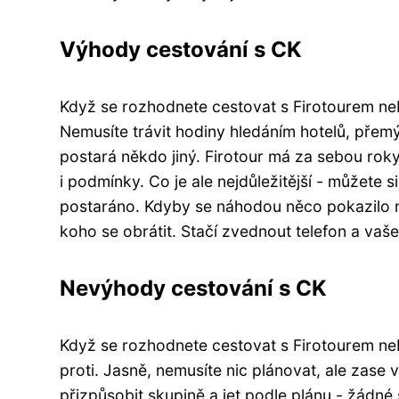
Výhody cestování s CK
Když se rozhodnete cestovat s Firotourem n
Nemusíte trávit hodiny hledáním hotelů, přemý
postará někdo jiný. Firotour má za sebou ro
i podmínky. Co je ale nejdůležitější - můžete 
postaráno. Kdyby se náhodou něco pokazilo 
koho se obrátit. Stačí zvednout telefon a vaše
Nevýhody cestování s CK
Když se rozhodnete cestovat s Firotourem neb
proti. Jasně, nemusíte nic plánovat, ale zas
přizpůsobit skupině a jet podle plánu - žádné