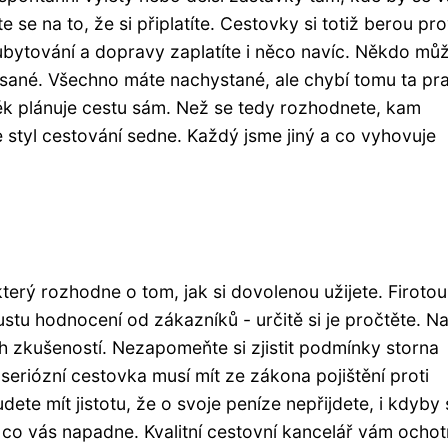
e se na to, že si připlatíte. Cestovky si totiž berou pr
bytování a dopravy zaplatíte i něco navíc. Někdo můž
esané. Všechno máte nachystané, ale chybí tomu ta pr
věk plánuje cestu sám. Než se tedy rozhodnete, kam
le styl cestování sedne. Každý jsme jiný a co vyhovuje
terý rozhodne o tom, jak si dovolenou užijete. Firotou
ustu hodnocení od zákazníků - určitě si je pročtěte. N
ch zkušeností. Nezapomeňte si zjistit podmínky storna
 seriózní cestovka musí mít ze zákona pojištění proti
dete mít jistotu, že o svoje peníze nepřijdete, i kdyby 
, co vás napadne. Kvalitní cestovní kancelář vám ocho