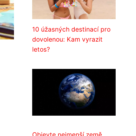
10 úžasných destinací pro
dovolenou: Kam vyrazit
letos?
Objevte nejmenší země