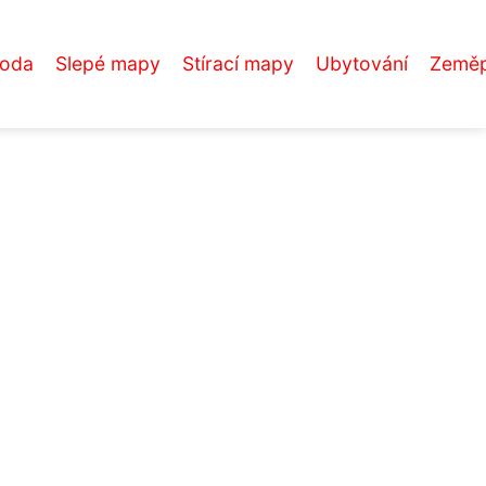
roda
Slepé mapy
Stírací mapy
Ubytování
Zeměp