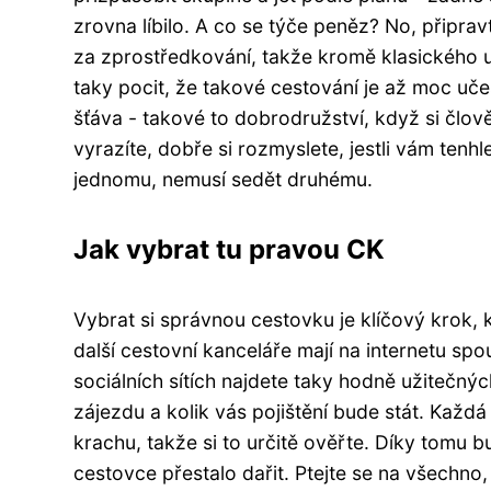
zrovna líbilo. A co se týče peněz? No, připravt
za zprostředkování, takže kromě klasického u
taky pocit, že takové cestování je až moc uč
šťáva - takové to dobrodružství, když si člo
vyrazíte, dobře si rozmyslete, jestli vám tenh
jednomu, nemusí sedět druhému.
Jak vybrat tu pravou CK
Vybrat si správnou cestovku je klíčový krok, k
další cestovní kanceláře mají na internetu spo
sociálních sítích najdete taky hodně užitečný
zájezdu a kolik vás pojištění bude stát. Každá
krachu, takže si to určitě ověřte. Díky tomu bu
cestovce přestalo dařit. Ptejte se na všechno