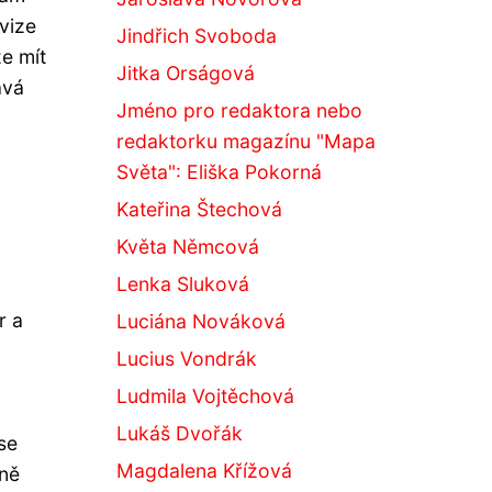
ovize
Jindřich Svoboda
e mít
Jitka Orságová
avá
Jméno pro redaktora nebo
redaktorku magazínu "Mapa
Světa": Eliška Pokorná
Kateřina Štechová
Květa Němcová
Lenka Sluková
r a
Luciána Nováková
a
Lucius Vondrák
Ludmila Vojtěchová
Lukáš Dvořák
se
Magdalena Křížová
tně