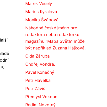
Marek Veselý
Marius Kyralová
Monika Švábová
Náhodné české jméno pro
redaktora nebo redaktorku
alší
magazínu "Mapa Světa" může
být například Zuzana Hájková.
mladé
Olda Záruba
rodní
Ondřej Vondra.
ku,
Pavel Konečný
Petr Havelka
Petr Záviš
Přemysl Vokoun
Radim Novotný