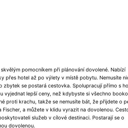
le skvělým pomocníkem při plánování dovolené. Nabízí
ky přes hotel až po výlety v místě pobytu. Nemusíte ni
 o zbytek se postará cestovka. Spolupracují přímo s ho
 vyjednat lepší ceny, než kdybyste si všechno booko
né proti krachu, takže se nemusíte bát, že přijdete o p
ba Fischer, a můžete v klidu vyrazit na dovolenou. Ces
oskytovateli služeb v cílové destinaci. Postarají se o
tnou dovolenou.