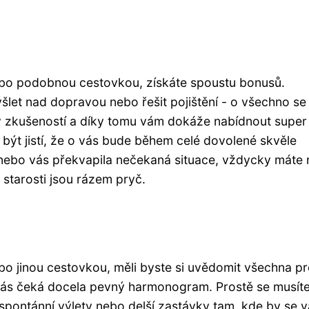
ebo podobnou cestovkou, získáte spoustu bonusů.
šlet nad dopravou nebo řešit pojištění - o všechno se
ky zkušeností a díky tomu vám dokáže nabídnout super
si být jistí, že o vás bude během celé dovolené skvěle
nebo vás překvapila nečekaná situace, vždycky máte 
 starosti jsou rázem pryč.
o jinou cestovkou, měli byste si uvědomit všechna pr
e vás čeká docela pevný harmonogram. Prostě se musít
 spontánní výlety nebo delší zastávky tam, kde by se 