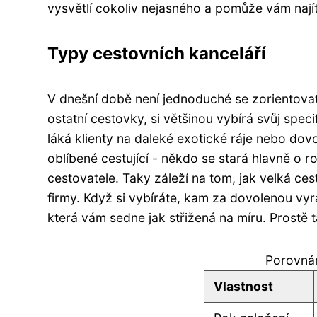
vysvětlí cokoliv nejasného a pomůže vám nají
Typy cestovních kanceláří
V dnešní době není jednoduché se zorientovat 
ostatní cestovky, si většinou vybírá svůj spec
láká klienty na daleké exotické ráje nebo do
oblíbené cestující - někdo se stará hlavně o ro
cestovatele. Taky záleží na tom, jak velká c
firmy. Když si vybíráte, kam za dovolenou vyraz
která vám sedne jak střižená na míru. Prostě 
Porovnán
Vlastnost