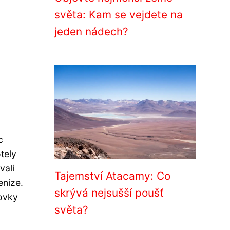
světa: Kam se vejdete na
jeden nádech?
c
tely
vali
Tajemství Atacamy: Co
eníze.
skrývá nejsušší poušť
tovky
světa?