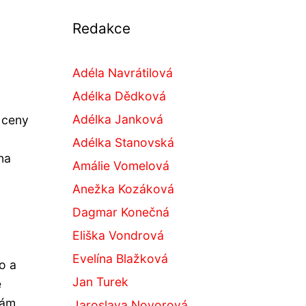
Redakce
Adéla Navrátilová
Adélka Dědková
Adélka Janková
 ceny
Adélka Stanovská
na
Amálie Vomelová
Anežka Kozáková
Dagmar Konečná
Eliška Vondrová
Evelína Blažková
o a
Jan Turek
e
vám
Jaroslava Novorová