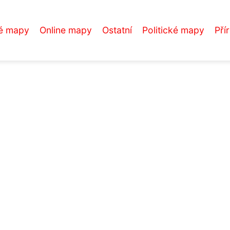
é mapy
Online mapy
Ostatní
Politické mapy
Pří