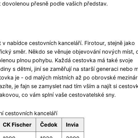
t dovolenou přesně podle vašich představ.
v nabídce cestovních kanceláří. Firotour, stejně jako
ifický směr. Někdo se věnuje objevování nových míst, d
volenou plnou pohybu. Každá cestovka má také svoje
diny s dětmi, jiní se zaměřují na starší generaci nebo 
estovka je - od malých místních až po obrovské meziná
íte, je fajn se zamyslet nad tím vším a najít si cestov
takovou, co vám splní vaše cestovatelské sny.
í cestovních kanceláří
CK Fischer
Čedok
Invia