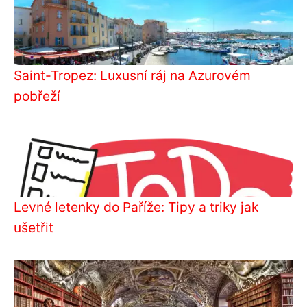
Saint-Tropez: Luxusní ráj na Azurovém
pobřeží
Levné letenky do Paříže: Tipy a triky jak
ušetřit