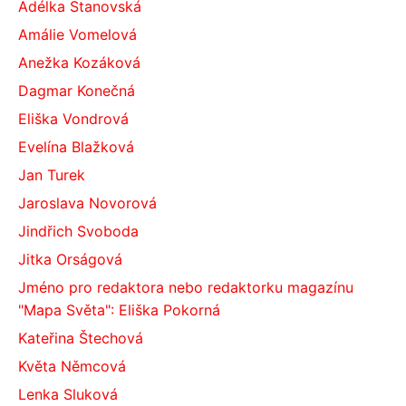
Adélka Stanovská
Amálie Vomelová
Anežka Kozáková
Dagmar Konečná
Eliška Vondrová
Evelína Blažková
Jan Turek
Jaroslava Novorová
Jindřich Svoboda
Jitka Orságová
Jméno pro redaktora nebo redaktorku magazínu
"Mapa Světa": Eliška Pokorná
Kateřina Štechová
Květa Němcová
Lenka Sluková