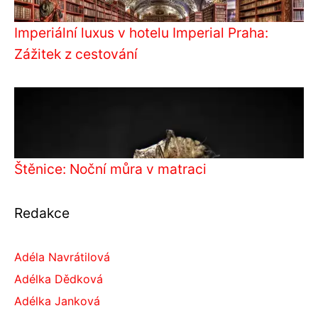
Imperiální luxus v hotelu Imperial Praha:
Zážitek z cestování
Štěnice: Noční můra v matraci
Redakce
Adéla Navrátilová
Adélka Dědková
Adélka Janková