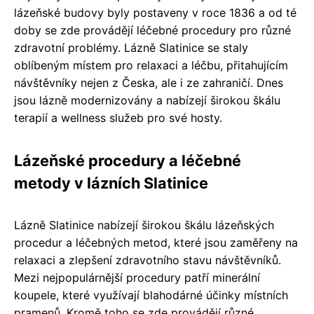
lázeňské budovy byly postaveny v roce 1836 a od té
doby se zde provádějí léčebné procedury pro různé
zdravotní problémy. Lázně Slatinice se staly
oblíbeným místem pro relaxaci a léčbu, přitahujícím
návštěvníky nejen z Česka, ale i ze zahraničí. Dnes
jsou lázně modernizovány a nabízejí širokou škálu
terapií a wellness služeb pro své hosty.
Lázeňské procedury a léčebné
metody v lázních Slatinice
Lázně Slatinice nabízejí širokou škálu lázeňských
procedur a léčebných metod, které jsou zaměřeny na
relaxaci a zlepšení zdravotního stavu návštěvníků.
Mezi nejpopulárnější procedury patří minerální
koupele, které využívají blahodárné účinky místních
pramenů. Kromě toho se zde provádějí různé