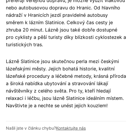
preferují veřejnou dopravu, je možné využít vlakovou
nebo autobusovou dopravu do Hranic. Od hlavního
nádraží v Hranicích jezdí pravidelné autobusy
směrem k lázním Slatinice. Celkový čas cesty je
zhruba 20 minut. Lázně jsou také dobře dostupné
pro cyklisty a pěší turisty díky blízkosti cyklostezek a
turistických tras.
Lázně Slatinice jsou skutečnou perla mezi českými
lázeňskými městy. Jejich bohatá historie, kvalitní
lázeňské procedury a léčebné metody, krásná příroda
a široká nabídka ubytování a stravování lákají
návštěvníky z celého světa. Pro ty, kteří hledají
relaxaci i léčbu, jsou lázně Slatinice ideálním místem.
Navštivte je a nechte se unést jejich kouzlem!
Našli jste v článku chybu?
Kontaktujte nás