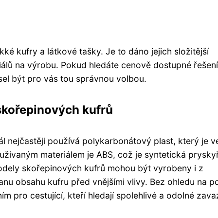
 kufry a látkové tašky. Je to dáno jejich složitější
riálů na výrobu. Pokud hledáte cenově dostupné řešení
el být pro vás tou správnou volbou.
skořepinových kufrů
l nejčastěji používá polykarbonátový plast, který je v
užívaným materiálem je ABS, což je syntetická pryskyř
 modely skořepinových kufrů mohou být vyrobeny i z
hranu obsahu kufru před vnějšími vlivy. Bez ohledu na p
ím pro cestující, kteří hledají spolehlivé a odolné zav