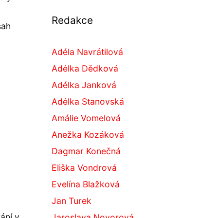
Redakce
sah
Adéla Navrátilová
Adélka Dědková
Adélka Janková
Adélka Stanovská
Amálie Vomelová
Anežka Kozáková
Dagmar Konečná
Eliška Vondrová
Evelína Blažková
Jan Turek
ání v
Jaroslava Novorová