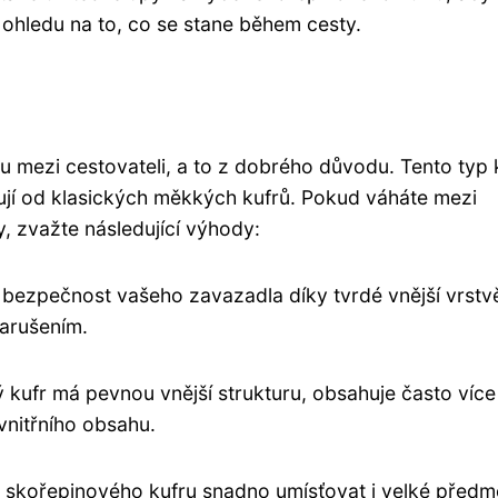
 ohledu na to, co se stane během cesty.
ou mezi cestovateli, a to z dobrého důvodu. Tento typ 
šují od klasických měkkých kufrů. Pokud váháte mezi
 zvažte následující výhody:
í bezpečnost vašeho zavazadla díky tvrdé vnější vrstv
narušením.
 kufr má pevnou vnější strukturu, obsahuje často více
vnitřního obsahu.
 skořepinového kufru snadno umísťovat i velké předm