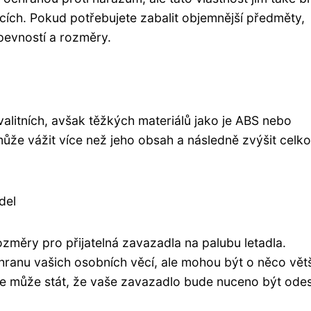
cích. Pokud potřebujete zabalit objemnější předměty,
evností a rozměry.
alitních, avšak těžkých materiálů jako je ABS nebo
ůže vážit více než jeho obsah a následně zvýšit celk
del
změry pro přijatelná zavazadla na palubu letadla.
chranu vašich osobních věcí, ale mohou být o něco vět
 se může stát, že vaše zavazadlo bude nuceno být ode