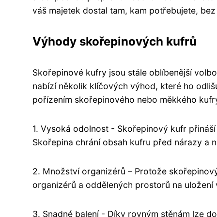
váš majetek dostal tam, kam potřebujete, bez
Výhody skořepinových kufrů
Skořepinové kufry jsou stále oblíbenější volb
nabízí několik klíčových výhod, které ho odli
pořízením skořepinového nebo měkkého kufry,
1. Vysoká odolnost - Skořepinový kufr přináš
Skořepina chrání obsah kufru před nárazy a 
2. Množství organizérů – Protože skořepinový
organizérů a oddělených prostorů na uložení 
3. Snadné balení - Díky rovným stěnám lze do