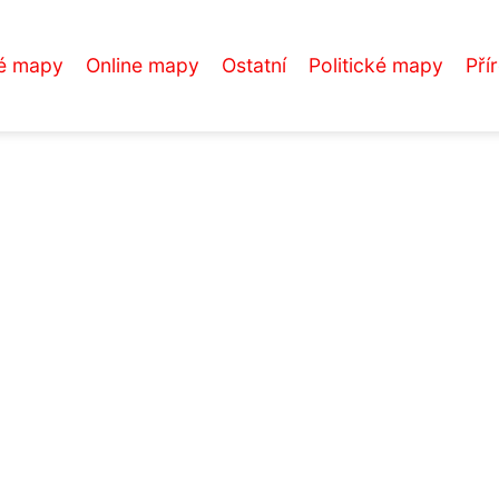
é mapy
Online mapy
Ostatní
Politické mapy
Pří