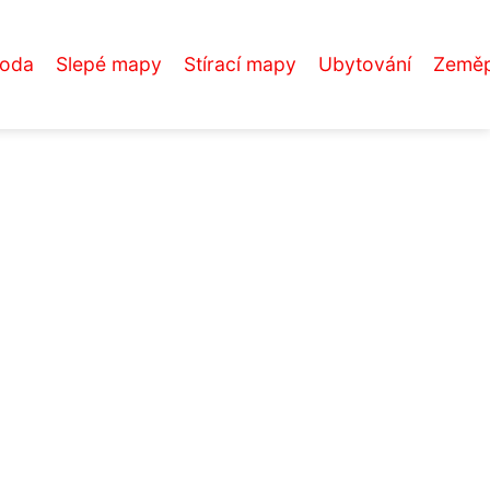
roda
Slepé mapy
Stírací mapy
Ubytování
Zeměp