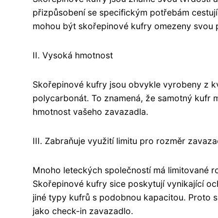
přizpůsobení se specifickým potřebám cestují
mohou být skořepinové kufry omezeny svou p
II. Vysoká hmotnost
Skořepinové kufry jsou obvykle vyrobeny z kv
polycarbonát. To znamená, že samotný kufr m
hmotnost vašeho zavazadla.
III. Zabraňuje využití limitu pro rozměr zavaza
Mnoho leteckých společností má limitované ro
Skořepinové kufry sice poskytují vynikající o
jiné typy kufrů s podobnou kapacitou. Proto
jako check-in zavazadlo.