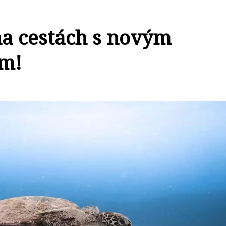
na cestách s novým
em!