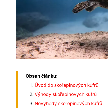
Obsah článku:
Úvod do skořepinových kufrů
Výhody skořepinových kufrů
Nevýhody skořepinových kufrů