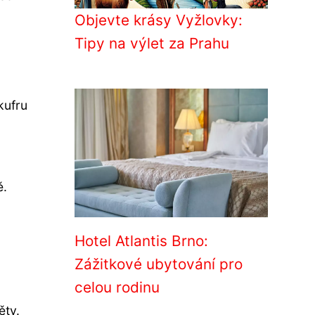
Objevte krásy Vyžlovky:
Tipy na výlet za Prahu
kufru
ě.
Hotel Atlantis Brno:
Zážitkové ubytování pro
celou rodinu
ěty.