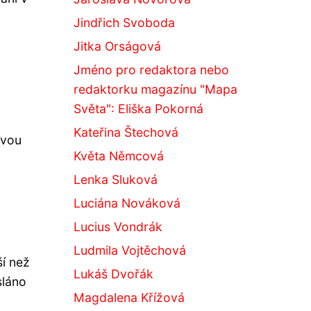
Jindřich Svoboda
Jitka Orságová
Jméno pro redaktora nebo
redaktorku magazínu "Mapa
Světa": Eliška Pokorná
Kateřina Štechová
ovou
Květa Němcová
Lenka Sluková
Luciána Nováková
Lucius Vondrák
Ludmila Vojtěchová
ší než
Lukáš Dvořák
sláno
Magdalena Křížová