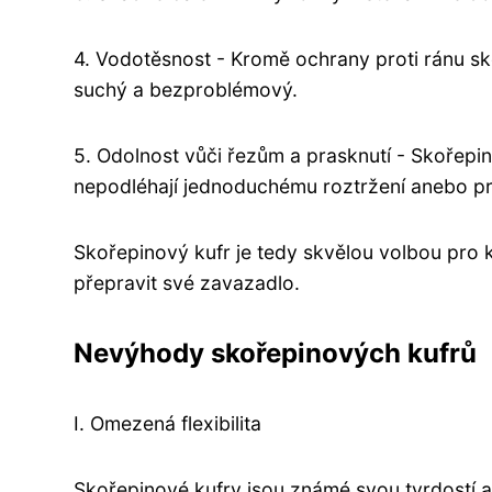
4. Vodotěsnost - Kromě ochrany proti ránu sk
suchý a bezproblémový.
5. Odolnost vůči řezům a prasknutí - Skořepin
nepodléhají jednoduchému roztržení anebo pr
Skořepinový kufr je tedy skvělou volbou pro 
přepravit své zavazadlo.
Nevýhody skořepinových kufrů
I. Omezená flexibilita
Skořepinové kufry jsou známé svou tvrdostí a 