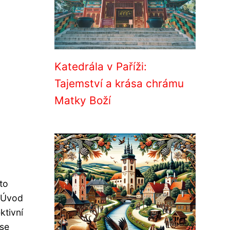
Katedrála v Paříži:
Tajemství a krása chrámu
Matky Boží
to
. Úvod
ktivní
 se