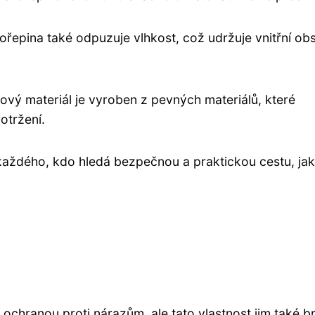
ořepina také odpuzuje vlhkost, což udržuje vnitřní ob
ový materiál je vyroben z pevných materiálů, které
otržení.
každého, kdo hledá bezpečnou a praktickou cestu, jak
ochranou proti nárazům, ale tato vlastnost jim také br