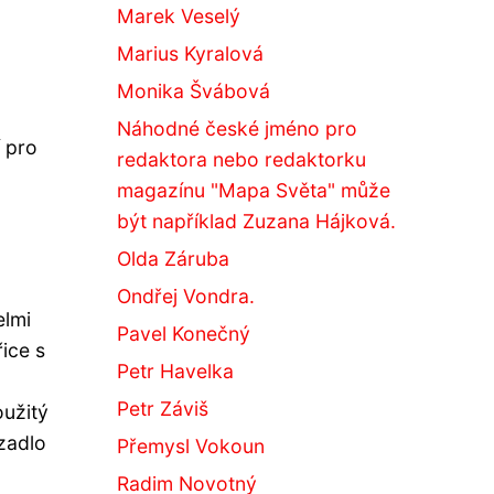
Marek Veselý
Marius Kyralová
Monika Švábová
Náhodné české jméno pro
 pro
redaktora nebo redaktorku
magazínu "Mapa Světa" může
být například Zuzana Hájková.
Olda Záruba
Ondřej Vondra.
elmi
Pavel Konečný
ice s
Petr Havelka
Petr Záviš
oužitý
azadlo
Přemysl Vokoun
Radim Novotný