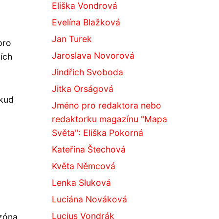
Eliška Vondrová
Evelína Blažková
Jan Turek
pro
Jaroslava Novorová
ích
Jindřich Svoboda
Jitka Orságová
dkud
Jméno pro redaktora nebo
redaktorku magazínu "Mapa
Světa": Eliška Pokorná
Kateřina Štechová
Květa Němcová
Lenka Sluková
Luciána Nováková
Lucius Vondrák
ezóna