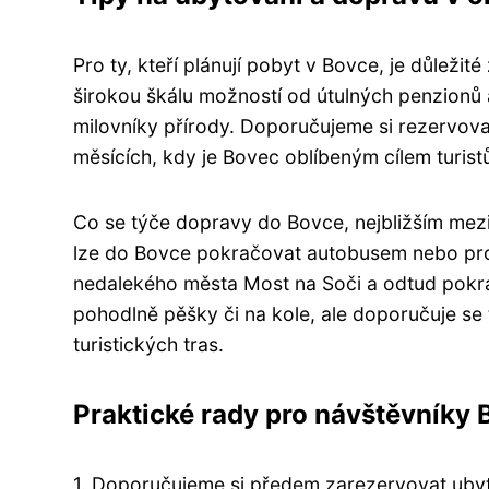
Pro ty, kteří plánují pobyt v Bovce, je důležit
širokou škálu možností od útulných penzionů
milovníky přírody. Doporučujeme si rezervova
měsících, kdy je Bovec oblíbeným cílem turist
Co se týče dopravy do Bovce, nejbližším mezi
lze do Bovce pokračovat autobusem nebo pro
nedalekého města Most na Soči a odtud pok
pohodlně pěšky či na kole, ale doporučuje se 
turistických tras.
Praktické rady pro návštěvníky
1. Doporučujeme si předem zarezervovat ubyto