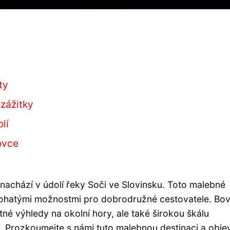
ty
zážitky
lí
ovce
nachází v údolí řeky Soči ve Slovinsku. Toto malebné
ohatými možnostmi pro dobrodružné cestovatele. Bo
atné výhledy na okolní hory, ale také širokou škálu
u. Prozkoumejte s námi tuto malebnou destinaci a obje