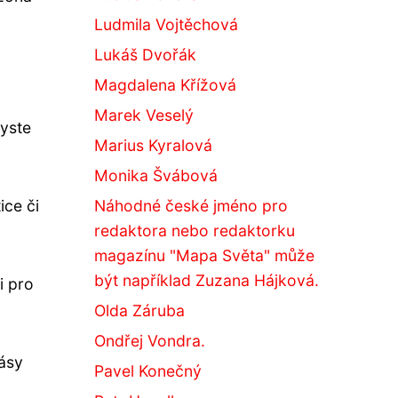
Ludmila Vojtěchová
Lukáš Dvořák
Magdalena Křížová
Marek Veselý
byste
Marius Kyralová
Monika Švábová
Náhodné české jméno pro
ice či
redaktora nebo redaktorku
magazínu "Mapa Světa" může
být například Zuzana Hájková.
i pro
Olda Záruba
Ondřej Vondra.
rásy
Pavel Konečný