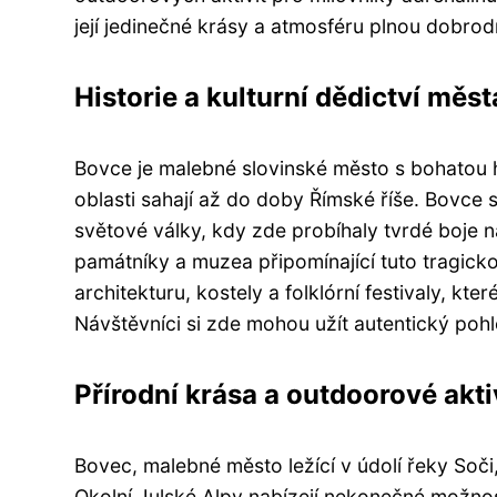
její jedinečné krásy a atmosféru plnou dobrod
Historie a kulturní dědictví měst
Bovce je malebné slovinské město s bohatou his
oblasti sahají až do doby Římské říše. Bovce
světové války, kdy zde probíhaly tvrdé boje na
památníky a muzea připomínající tuto tragicko
architekturu, kostely a folklórní festivaly, kte
Návštěvníci si zde mohou užít autentický pohl
Přírodní krása a outdoorové akti
Bovec, malebné město ležící v údolí řeky Soči,
Okolní Julské Alpy nabízejí nekonečné možnosti