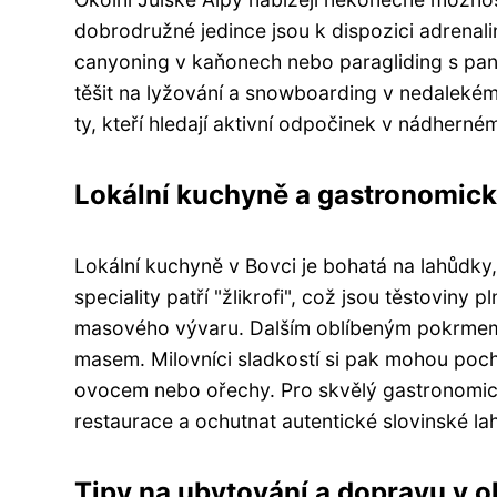
dobrodružné jedince jsou k dispozici adrenali
canyoning v kaňonech nebo paragliding s pan
těšit na lyžování a snowboarding v nedalekém
ty, kteří hledají aktivní odpočinek v nádhern
Lokální kuchyně a gastronomick
Lokální kuchyně v Bovci je bohatá na lahůdky, 
speciality patří "žlikrofi", což jsou těstovi
masového vývaru. Dalším oblíbeným pokrmem j
masem. Milovníci sladkostí si pak mohou poch
ovocem nebo ořechy. Pro skvělý gastronomický
restaurace a ochutnat autentické slovinské la
Tipy na ubytování a dopravu v o