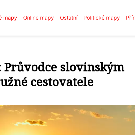
é mapy
Online mapy
Ostatní
Politické mapy
Pří
: Průvodce slovinským
užné cestovatele