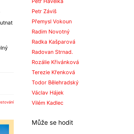
Petr Havelka
Petr Záviš
Přemysl Vokoun
utnat
Radim Novotný
Radka Kašparová
elný
Radovan Strnad.
Rozálie Křivánková
Terezie Křenková
Todor Bělehradský
Václav Hájek
Vilém Kadlec
estování
Může se hodit