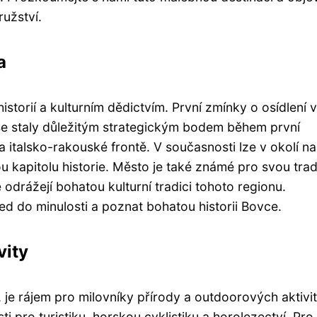
ružství.
a
torií a kulturním dědictvím. První zmínky o osídlení v
 se staly důležitým strategickým bodem během první
 italsko-rakouské frontě. V současnosti lze v okolí na
u kapitolu historie. Město je také známé pro svou trad
ré odrážejí bohatou kulturní tradici tohoto regionu.
ed do minulosti a poznat bohatou historii Bovce.
vity
 je rájem pro milovníky přírody a outdoorových aktivit
 pro turistiku, horskou cyklistiku a horolezectví. Pro