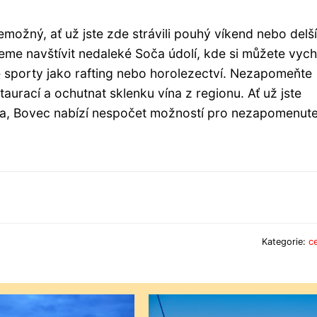
ožný, ať už jste zde strávili pouhý víkend nebo delší
e navštívit nedaleké Soča údolí, kde si můžete vych
vé sporty jako rafting nebo horolezectví. Nezapomeňte
taurací a ochutnat sklenku vína z regionu. Ať už jste
dla, Bovec nabízí nespočet možností pro nezapomenut
Kategorie:
c