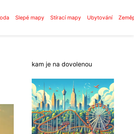
roda
Slepé mapy
Stírací mapy
Ubytování
Zeměp
kam je na dovolenou