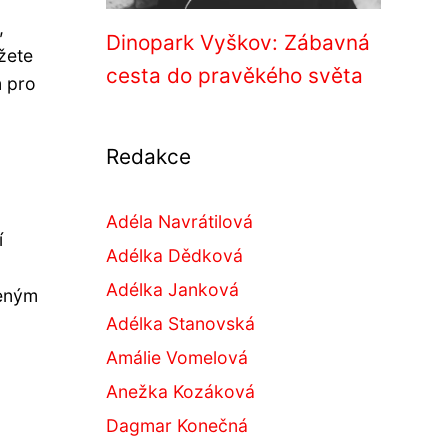
,
Dinopark Vyškov: Zábavná
žete
cesta do pravěkého světa
m pro
Redakce
Adéla Navrátilová
í
Adélka Dědková
Adélka Janková
zeným
Adélka Stanovská
Amálie Vomelová
Anežka Kozáková
Dagmar Konečná