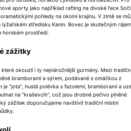
nové sporty jako například rafting na divoké řece Soči
oramatickými pohledy na okolní krajinu. V zimě se mů
 lyžařském středisku Kanin. Bovec je skutečným ráje
ém horském prostředí.
é zážitky
které okouzlí i ty nejnáročnější gurmány. Mezi tradičn
ny plněné bramborami a sýrem, podávané s omáčkou z
e "jota", hustá polévka s fazolemi, bramborami a u
utnat na "kraševcih", což jsou drobné pečivo plněné
 zážitek doporučujeme navštívit tradiční místní
hůdky.
kolí