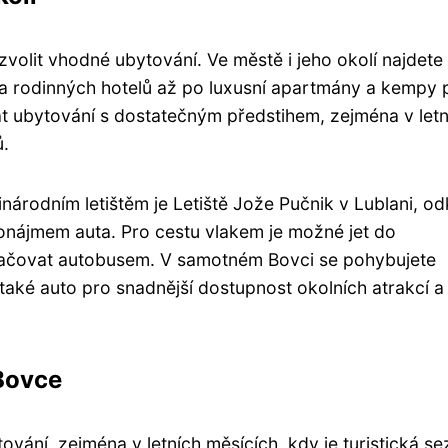
é zvolit vhodné ubytování. Ve městě i jeho okolí najdete
 a rodinných hotelů až po luxusní apartmány a kempy 
t ubytování s dostatečným předstihem, zejména v letn
ů.
národním letištěm je Letiště Jože Pučnik v Lublani, o
nájmem auta. Pro cestu vlakem je možné jet do
račovat autobusem. V samotném Bovci se pohybujete
také auto pro snadnější dostupnost okolních atrakcí a
 Bovce
vání, zejména v letních měsících, kdy je turistická s