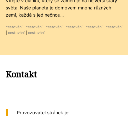
Vítejte v článku, který se zaměřuje na největší státy
světa. Naše planeta je domovem mnoha různých
zemí, každá s jedinečnou...
cestování
|
cestování
|
cestování
|
cestování
|
cestování
|
cestování
|
cestování
|
cestování
Kontakt
Provozovatel stránek je: