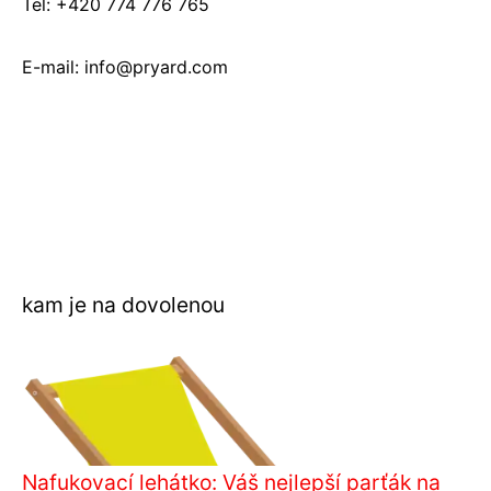
Tel: +420 774 776 765
E-mail: info@pryard.com
kam je na dovolenou
Nafukovací lehátko: Váš nejlepší parťák na