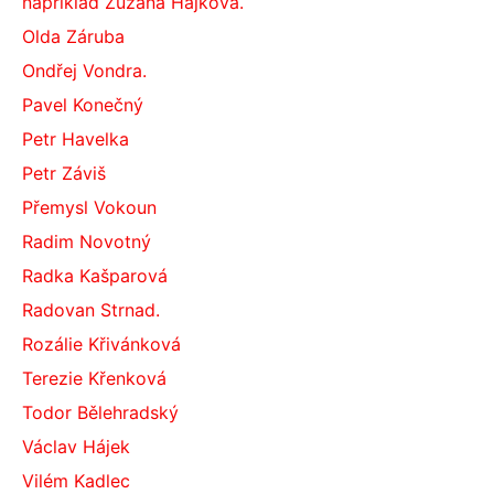
například Zuzana Hájková.
Olda Záruba
Ondřej Vondra.
Pavel Konečný
Petr Havelka
Petr Záviš
Přemysl Vokoun
Radim Novotný
Radka Kašparová
Radovan Strnad.
Rozálie Křivánková
Terezie Křenková
Todor Bělehradský
Václav Hájek
Vilém Kadlec