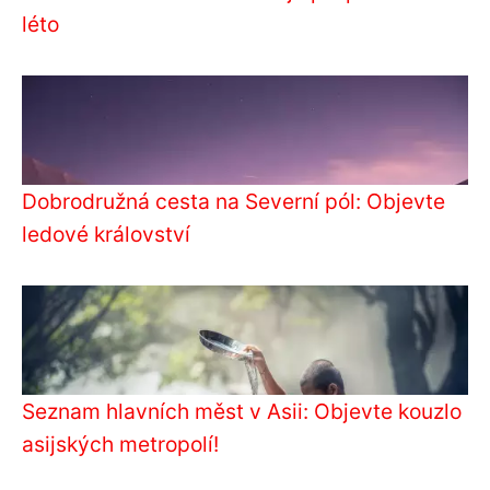
léto
Dobrodružná cesta na Severní pól: Objevte
ledové království
Seznam hlavních měst v Asii: Objevte kouzlo
asijských metropolí!