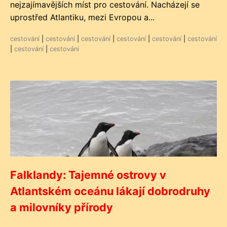
nejzajímavějších míst pro cestování. Nacházejí se
uprostřed Atlantiku, mezi Evropou a...
cestování
|
cestování
|
cestování
|
cestování
|
cestování
|
cestování
|
cestování
|
cestování
Falklandy: Tajemné ostrovy v
Atlantském oceánu lákají dobrodruhy
a milovníky přírody