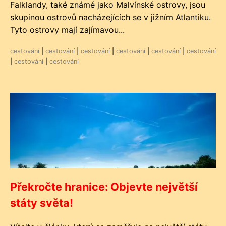
Falklandy, také známé jako Malvínské ostrovy, jsou
skupinou ostrovů nacházejících se v jižním Atlantiku.
Tyto ostrovy mají zajímavou...
cestování
|
cestování
|
cestování
|
cestování
|
cestování
|
cestování
|
cestování
|
cestování
Překročte hranice: Objevte největší
státy světa!