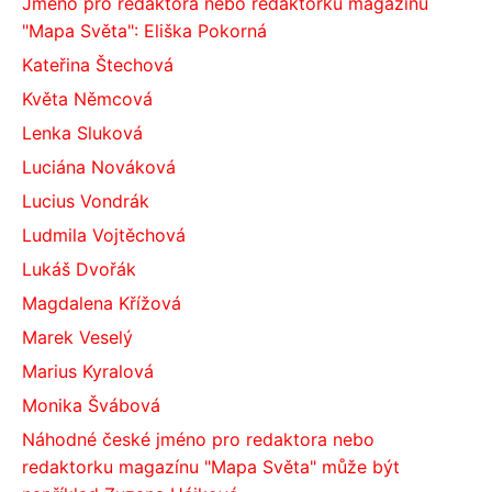
Jméno pro redaktora nebo redaktorku magazínu
"Mapa Světa": Eliška Pokorná
Kateřina Štechová
Květa Němcová
Lenka Sluková
Luciána Nováková
Lucius Vondrák
Ludmila Vojtěchová
Lukáš Dvořák
Magdalena Křížová
Marek Veselý
Marius Kyralová
Monika Švábová
Náhodné české jméno pro redaktora nebo
redaktorku magazínu "Mapa Světa" může být