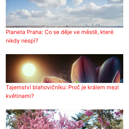
Planeta Praha: Co se děje ve městě, které
nikdy nespí?
Tajemství blahovičníku: Proč je králem mezi
květinami?