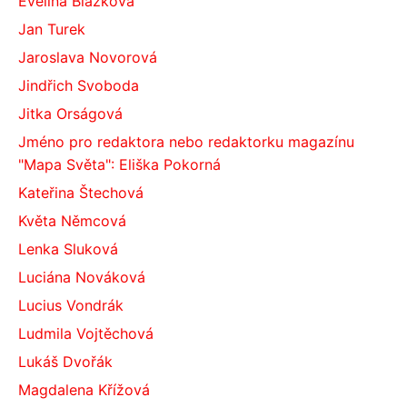
Evelína Blažková
Jan Turek
Jaroslava Novorová
Jindřich Svoboda
Jitka Orságová
Jméno pro redaktora nebo redaktorku magazínu
"Mapa Světa": Eliška Pokorná
Kateřina Štechová
Květa Němcová
Lenka Sluková
Luciána Nováková
Lucius Vondrák
Ludmila Vojtěchová
Lukáš Dvořák
Magdalena Křížová