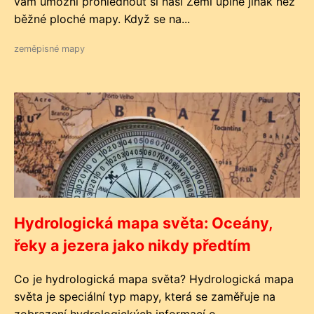
vám umožní prohlédnout si naši Zemi úplně jinak než
běžné ploché mapy. Když se na...
zeměpisné mapy
Hydrologická mapa světa: Oceány,
řeky a jezera jako nikdy předtím
Co je hydrologická mapa světa? Hydrologická mapa
světa je speciální typ mapy, která se zaměřuje na