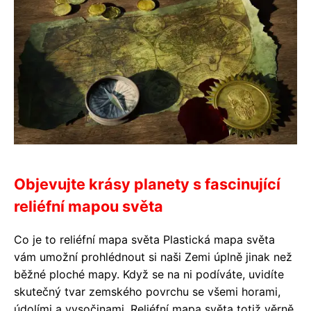
Objevujte krásy planety s fascinující
reliéfní mapou světa
Co je to reliéfní mapa světa Plastická mapa světa
vám umožní prohlédnout si naši Zemi úplně jinak než
běžné ploché mapy. Když se na ni podíváte, uvidíte
skutečný tvar zemského povrchu se všemi horami,
údolími a vysočinami. Reliéfní mapa světa totiž věrně