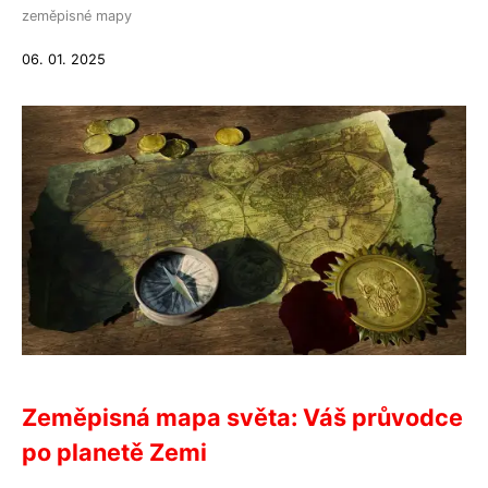
zeměpisné mapy
06. 01. 2025
Zeměpisná mapa světa: Váš průvodce
po planetě Zemi