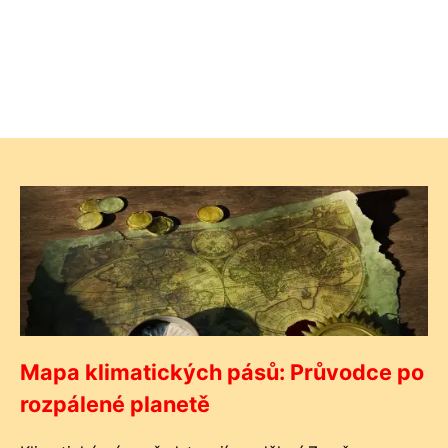
Mapa klimatických pásů: Průvodce po
rozpálené planetě