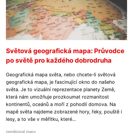
Světová geografická mapa: Průvodce
po světě pro každého dobrodruha
Geografická mapa světa, nebo chcete-li světová
geografická mapa, je fascinující okno do našeho
světa. Je to vizuální reprezentace planety Země,
která nám umožňuje prozkoumat rozmanitost
kontinentů, oceánů a moří z pohodlí domova. Na
mapě světa najdeme zobrazené hory, řeky, pouště i
lesy, a to vše v měřítku, které...
zeměpisné mapy