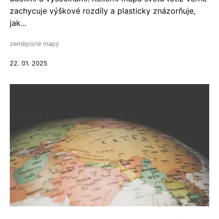
zachycuje výškové rozdíly a plasticky znázorňuje,
jak...
zeměpisné mapy
22. 01. 2025