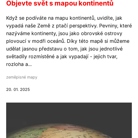
Objevte svět s mapou kontinentů
Když se podíváte na mapu kontinentů, uvidíte, jak
vypadá naše Země z ptačí perspektivy. Pevniny, které
nazýváme kontinenty, jsou jako obrovské ostrovy
plovoucí v modři oceánů. Díky této mapě si můžeme
udělat jasnou představu o tom, jak jsou jednotlivé
světadíly rozmístěné a jak vypadají - jejich tvar,
rozloha a...
zeměpisné mapy
20. 01. 2025