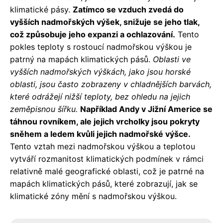
klimatické pásy.
Zatímco se vzduch zvedá do
vyšších nadmořských výšek, snižuje se jeho tlak,
což způsobuje jeho expanzi a ochlazování.
Tento
pokles teploty s rostoucí nadmořskou výškou je
patrný na mapách klimatických pásů.
Oblasti ve
vyšších nadmořských výškách, jako jsou horské
oblasti, jsou často zobrazeny v chladnějších barvách,
které odrážejí nižší teploty, bez ohledu na jejich
zeměpisnou šířku.
Například Andy v Jižní Americe se
táhnou rovníkem, ale jejich vrcholky jsou pokryty
sněhem a ledem kvůli jejich nadmořské výšce.
Tento vztah mezi nadmořskou výškou a teplotou
vytváří rozmanitost klimatických podmínek v rámci
relativně malé geografické oblasti, což je patrné na
mapách klimatických pásů, které zobrazují, jak se
klimatické zóny mění s nadmořskou výškou.