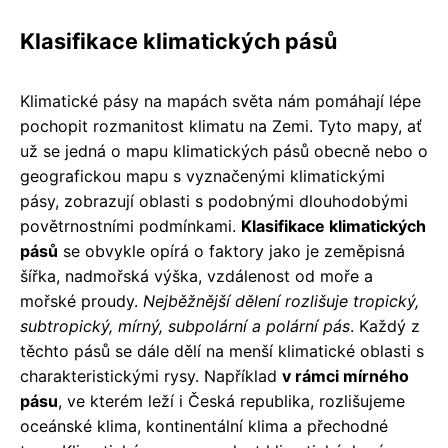
Klasifikace klimatických pásů
Klimatické pásy na mapách světa nám pomáhají lépe
pochopit rozmanitost klimatu na Zemi. Tyto mapy, ať
už se jedná o mapu klimatických pásů obecně nebo o
geografickou mapu s vyznačenými klimatickými
pásy, zobrazují oblasti s podobnými dlouhodobými
povětrnostními podmínkami.
Klasifikace klimatických
pásů
se obvykle opírá o faktory jako je zeměpisná
šířka, nadmořská výška, vzdálenost od moře a
mořské proudy.
Nejběžnější dělení rozlišuje tropický,
subtropický, mírný, subpolární a polární pás
. Každý z
těchto pásů se dále dělí na menší klimatické oblasti s
charakteristickými rysy. Například
v rámci mírného
pásu
, ve kterém leží i Česká republika, rozlišujeme
oceánské klima, kontinentální klima a přechodné