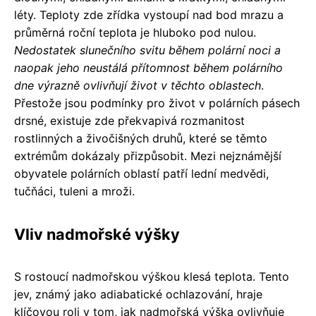
léty. Teploty zde zřídka vystoupí nad bod mrazu a
průměrná roční teplota je hluboko pod nulou.
Nedostatek slunečního svitu během polární noci a
naopak jeho neustálá přítomnost během polárního
dne výrazně ovlivňují život v těchto oblastech
.
Přestože jsou podmínky pro život v polárních pásech
drsné, existuje zde překvapivá rozmanitost
rostlinných a živočišných druhů, které se těmto
extrémům dokázaly přizpůsobit. Mezi nejznámější
obyvatele polárních oblastí patří lední medvědi,
tučňáci, tuleni a mroži.
Vliv nadmořské výšky
S rostoucí nadmořskou výškou klesá teplota. Tento
jev, známý jako adiabatické ochlazování, hraje
klíčovou roli v tom, jak nadmořská výška ovlivňuje