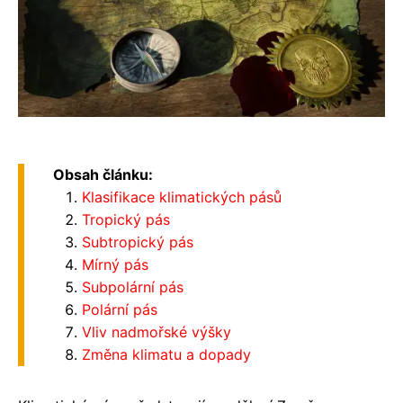
Obsah článku:
Klasifikace klimatických pásů
Tropický pás
Subtropický pás
Mírný pás
Subpolární pás
Polární pás
Vliv nadmořské výšky
Změna klimatu a dopady