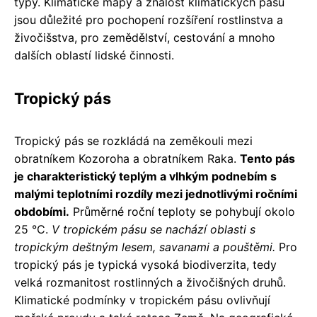
typy. Klimatické mapy a znalost klimatických pásu
jsou důležité pro pochopení rozšíření rostlinstva a
živočišstva, pro zemědělství, cestování a mnoho
dalších oblastí lidské činnosti.
Tropický pás
Tropický pás se rozkládá na zeměkouli mezi
obratníkem Kozoroha a obratníkem Raka.
Tento pás
je charakteristický teplým a vlhkým podnebím s
malými teplotními rozdíly mezi jednotlivými ročními
obdobími.
Průměrné roční teploty se pohybují okolo
25 °C.
V tropickém pásu se nachází oblasti s
tropickým deštným lesem, savanami a pouštěmi.
Pro
tropický pás je typická vysoká biodiverzita, tedy
velká rozmanitost rostlinných a živočišných druhů.
Klimatické podmínky v tropickém pásu ovlivňují