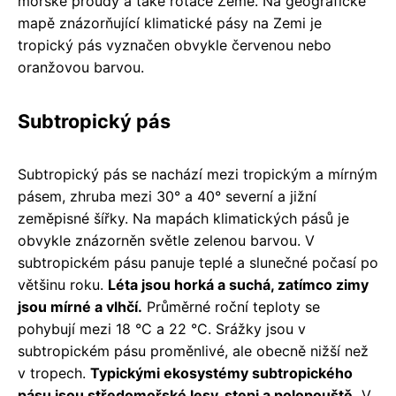
mořské proudy a také rotace Země. Na geografické
mapě znázorňující klimatické pásy na Zemi je
tropický pás vyznačen obvykle červenou nebo
oranžovou barvou.
Subtropický pás
Subtropický pás se nachází mezi tropickým a mírným
pásem, zhruba mezi 30° a 40° severní a jižní
zeměpisné šířky. Na mapách klimatických pásů je
obvykle znázorněn světle zelenou barvou. V
subtropickém pásu panuje teplé a slunečné počasí po
většinu roku.
Léta jsou horká a suchá, zatímco zimy
jsou mírné a vlhčí.
Průměrné roční teploty se
pohybují mezi 18 °C a 22 °C. Srážky jsou v
subtropickém pásu proměnlivé, ale obecně nižší než
v tropech.
Typickými ekosystémy subtropického
pásu jsou středomořské lesy, stepi a polopouště.
V