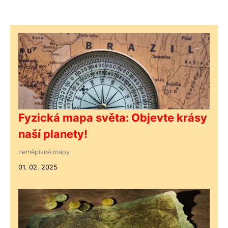
Fyzická mapa světa: Objevte krásy
naší planety!
zeměpisné mapy
01. 02. 2025