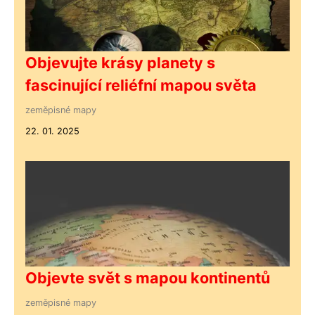
Objevujte krásy planety s
fascinující reliéfní mapou světa
zeměpisné mapy
22. 01. 2025
Objevte svět s mapou kontinentů
zeměpisné mapy