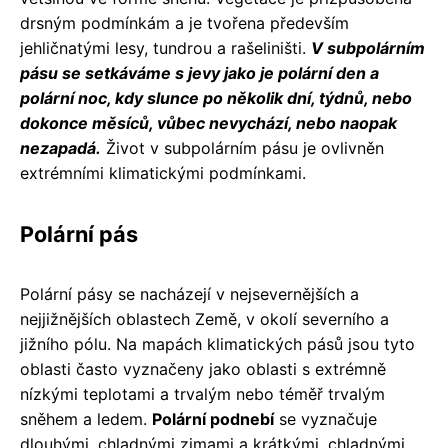
drsným podmínkám a je tvořena především
jehličnatými lesy, tundrou a rašeliništi.
V subpolárním
pásu se setkáváme s jevy jako je polární den a
polární noc, kdy slunce po několik dní, týdnů, nebo
dokonce měsíců, vůbec nevychází, nebo naopak
nezapadá.
Život v subpolárním pásu je ovlivněn
extrémními klimatickými podmínkami.
Polární pás
Polární pásy se nacházejí v nejsevernějších a
nejjižnějších oblastech Země, v okolí severního a
jižního pólu. Na mapách klimatických pásů jsou tyto
oblasti často vyznačeny jako oblasti s extrémně
nízkými teplotami a trvalým nebo téměř trvalým
sněhem a ledem.
Polární podnebí
se vyznačuje
dlouhými, chladnými zimami a krátkými, chladnými