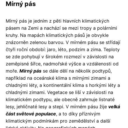
Mírný pás
Mírný pás je jedním z pěti hlavních klimatických
pásem na Zemi a nachází se mezi tropy a polárními
kruhy. Na mapách klimatických pásů je obvykle
znázorněn zelenou barvou. V mírném pásu se střídají
čtyři roční období: jaro, léto, podzim a zima. Teploty
se zde pohybují v širokém rozmezí v závislosti na
zeměpisné šířce, nadmořské výšce a vzdálenosti od
moře.
Mírný pás
se dále dělí na několik podtypů,
například na oceánské klima s mírnými zimami a
chladnými léty, a kontinentální klima s horkými léty a
chladnými zimami. Vegetace se liší v závislosti na
klimatickém podtypu, ale obecně zahrnuje listnaté
lesy, jehličnaté lesy a stepi. V mírném pásu žije
velká
část světové populace
, a to díky příznivým
klimatickým podmínkám pro zemědělství a další