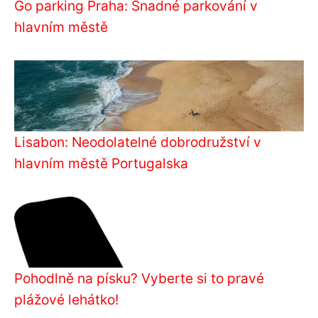
Go parking Praha: Snadné parkování v
hlavním městě
Lisabon: Neodolatelné dobrodružství v
hlavním městě Portugalska
Pohodlně na písku? Vyberte si to pravé
plážové lehátko!