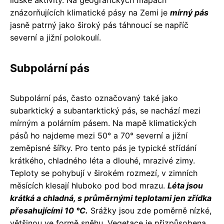
lidské aktivity. Na geografických mapách
znázorňujících klimatické pásy na Zemi je
mírný pás
jasně patrný jako široký pás táhnoucí se napříč
severní a jižní polokoulí.
Subpolární pás
Subpolární pás, často označovaný také jako
subarktický a subantarktický pás, se nachází mezi
mírným a polárním pásem. Na mapě klimatických
pásů ho najdeme mezi 50° a 70° severní a jižní
zeměpisné šířky. Pro tento pás je typické střídání
krátkého, chladného léta a dlouhé, mrazivé zimy.
Teploty se pohybují v širokém rozmezí, v zimních
měsících klesají hluboko pod bod mrazu.
Léta jsou
krátká a chladná, s průměrnými teplotami jen zřídka
přesahujícími 10 °C.
Srážky jsou zde poměrně nízké,
většinou ve formě sněhu. Vegetace je přizpůsobena