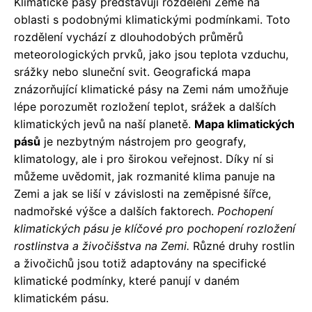
Klimatické pásy představují rozdělení Země na
oblasti s podobnými klimatickými podmínkami. Toto
rozdělení vychází z dlouhodobých průměrů
meteorologických prvků, jako jsou teplota vzduchu,
srážky nebo sluneční svit. Geografická mapa
znázorňující klimatické pásy na Zemi nám umožňuje
lépe porozumět rozložení teplot, srážek a dalších
klimatických jevů na naší planetě.
Mapa klimatických
pásů
je nezbytným nástrojem pro geografy,
klimatology, ale i pro širokou veřejnost. Díky ní si
můžeme uvědomit, jak rozmanité klima panuje na
Zemi a jak se liší v závislosti na zeměpisné šířce,
nadmořské výšce a dalších faktorech.
Pochopení
klimatických pásu je klíčové pro pochopení rozložení
rostlinstva a živočišstva na Zemi.
Různé druhy rostlin
a živočichů jsou totiž adaptovány na specifické
klimatické podmínky, které panují v daném
klimatickém pásu.