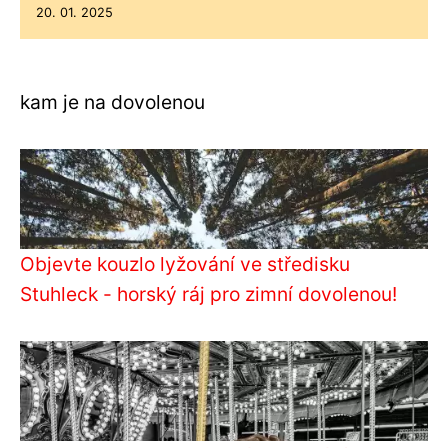
20. 01. 2025
kam je na dovolenou
Objevte kouzlo lyžování ve středisku
Stuhleck - horský ráj pro zimní dovolenou!