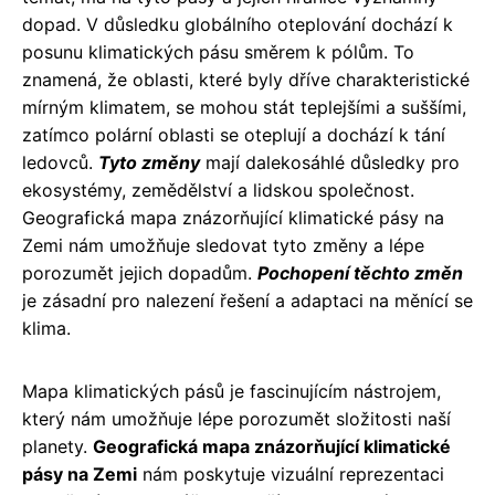
dopad. V důsledku globálního oteplování dochází k
posunu klimatických pásu směrem k pólům. To
znamená, že oblasti, které byly dříve charakteristické
mírným klimatem, se mohou stát teplejšími a suššími,
zatímco polární oblasti se oteplují a dochází k tání
ledovců.
Tyto změny
mají dalekosáhlé důsledky pro
ekosystémy, zemědělství a lidskou společnost.
Geografická mapa znázorňující klimatické pásy na
Zemi nám umožňuje sledovat tyto změny a lépe
porozumět jejich dopadům.
Pochopení těchto změn
je zásadní pro nalezení řešení a adaptaci na měnící se
klima.
Mapa klimatických pásů je fascinujícím nástrojem,
který nám umožňuje lépe porozumět složitosti naší
planety.
Geografická mapa znázorňující klimatické
pásy na Zemi
nám poskytuje vizuální reprezentaci