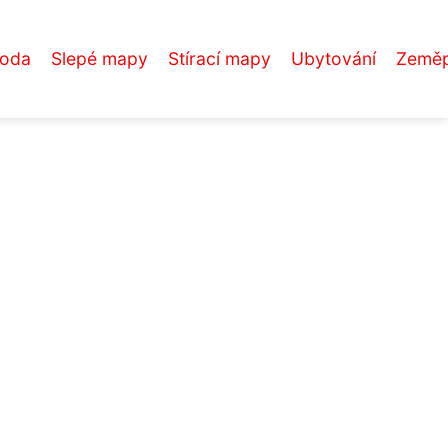
roda
Slepé mapy
Stírací mapy
Ubytování
Zeměp