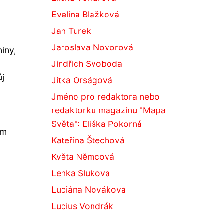
Evelína Blažková
Jan Turek
Jaroslava Novorová
iny,
Jindřich Svoboda
ůj
Jitka Orságová
Jméno pro redaktora nebo
redaktorku magazínu "Mapa
Světa": Eliška Pokorná
ím
Kateřina Štechová
Květa Němcová
Lenka Sluková
Luciána Nováková
Lucius Vondrák