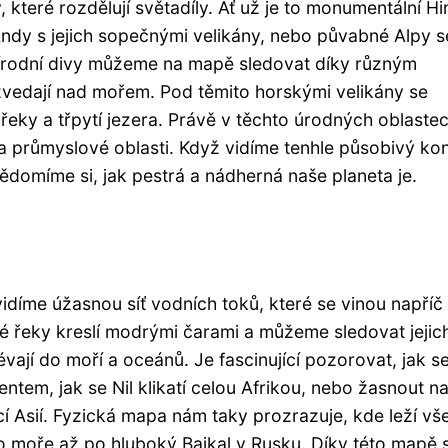
které rozdělují světadíly. Ať už je to monumentální Hi
ndy s jejich sopečnými velikány, nebo půvabné Alpy s
řírodní divy můžeme na mapě sledovat díky různým
 zvedají nad mořem. Pod těmito horskými velikány se
í řeky a třpytí jezera. Právě v těchto úrodných oblastec
é a průmyslové oblasti. Když vidíme tenhle působivý kon
vědomíme si, jak pestrá a nádherná naše planeta je.
díme úžasnou síť vodních toků, které se vinou napříč
é řeky kreslí modrými čarami a můžeme sledovat jejic
ají do moří a oceánů. Je fascinující pozorovat, jak s
tem, jak se Nil klikatí celou Afrikou, nebo žasnout n
ící Asií. Fyzická mapa nám taky prozrazuje, kde leží v
moře až po hluboký Bajkal v Rusku. Díky této mapě s