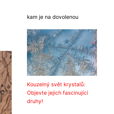
kam je na dovolenou
Kouzelný svět krystalů:
Objevte jejich fascinující
druhy!