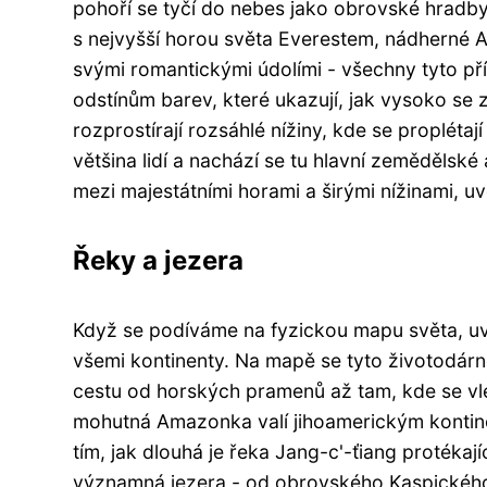
pohoří se tyčí do nebes jako obrovské hradby, 
s nejvyšší horou světa Everestem, nádherné A
svými romantickými údolími - všechny tyto p
odstínům barev, které ukazují, jak vysoko se
rozprostírají rozsáhlé nížiny, kde se proplétaj
většina lidí a nachází se tu hlavní zemědělsk
mezi majestátními horami a širými nížinami, u
Řeky a jezera
Když se podíváme na fyzickou mapu světa, uvi
všemi kontinenty. Na mapě se tyto životodárn
cestu od horských pramenů až tam, kde se vlév
mohutná Amazonka valí jihoamerickým kontinen
tím, jak dlouhá je řeka Jang-c'-ťiang protékaj
významná jezera - od obrovského Kaspického 