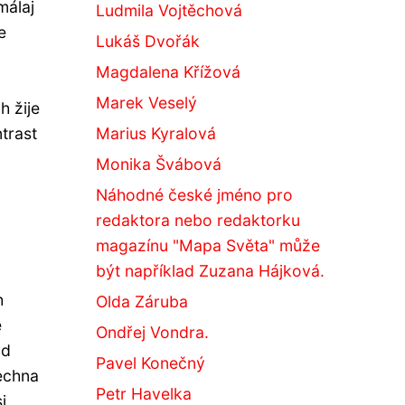
málaj
Ludmila Vojtěchová
e
Lukáš Dvořák
Magdalena Křížová
Marek Veselý
h žije
Marius Kyralová
trast
Monika Švábová
Náhodné české jméno pro
redaktora nebo redaktorku
magazínu "Mapa Světa" může
být například Zuzana Hájková.
h
Olda Záruba
e
Ondřej Vondra.
ad
Pavel Konečný
šechna
Petr Havelka
i