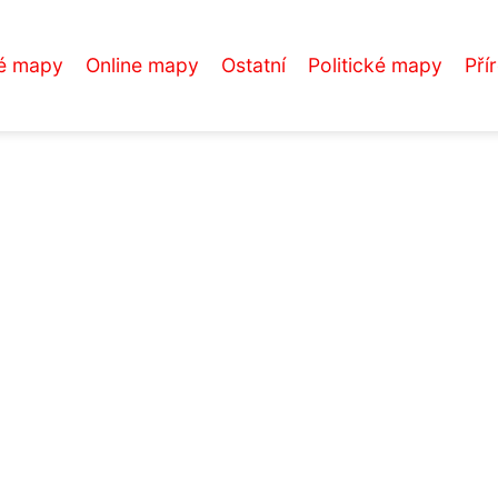
é mapy
Online mapy
Ostatní
Politické mapy
Pří