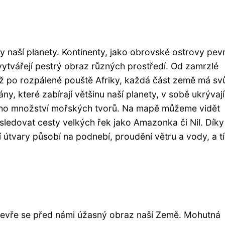
naší planety. Kontinenty, jako obrovské ostrovy pevn
vytvářejí pestrý obraz různých prostředí. Od zamrzlé
až po rozpálené pouště Afriky, každá část země má sv
ány, které zabírají většinu naší planety, v sobě ukrývají
ho množství mořských tvorů. Na mapě můžeme vidět
sledovat cesty velkých řek jako Amazonka či Nil. Díky
 útvary působí na podnebí, proudění větru a vody, a t
tevře se před námi úžasný obraz naší Země. Mohutná