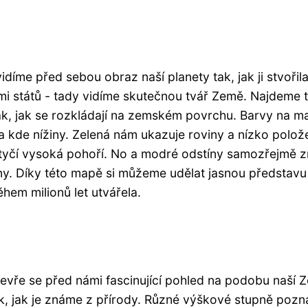
íme před sebou obraz naší planety tak, jak ji stvořil
emi států - tady vidíme skutečnou tvář Země. Najdeme 
tak, jak se rozkládají na zemském povrchu. Barvy na m
a kde nížiny. Zelená nám ukazuje roviny a nízko polož
 tyčí vysoká pohoří. No a modré odstíny samozřejmě z
ny. Díky této mapě si můžeme udělat jasnou představu
hem milionů let utvářela.
evře se před námi fascinující pohled na podobu naší 
k, jak je známe z přírody. Různé výškové stupně poz