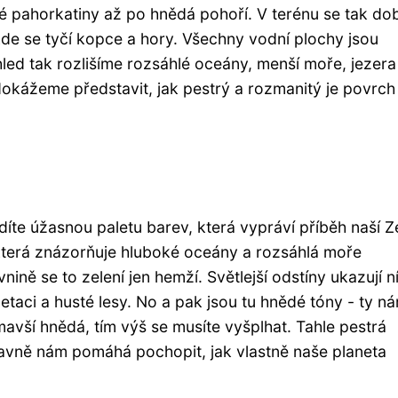
té pahorkatiny až po hnědá pohoří. V terénu se tak do
de se tyčí kopce a hory. Všechny vodní plochy jsou
ed tak rozlišíme rozsáhlé oceány, menší moře, jezera 
dokážeme představit, jak pestrý a rozmanitý je povrch
díte úžasnou paletu barev, která vypráví příběh naší 
 která znázorňuje hluboké oceány a rozsáhlá moře
ně se to zelení jen hemží. Světlejší odstíny ukazují ní
etaci a husté lesy. No a pak jsou tu hnědé tóny - ty n
mavší hnědá, tím výš se musíte vyšplhat. Tahle pestrá
hlavně nám pomáhá pochopit, jak vlastně naše planeta