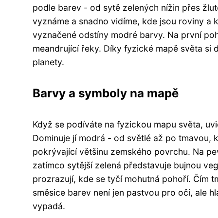
podle barev - od sytě zelených nížin přes žlu
vyznáme a snadno vidíme, kde jsou roviny a k
vyznačené odstíny modré barvy. Na první pohl
meandrující řeky. Díky fyzické mapě světa si 
planety.
Barvy a symboly na mapě
Když se podíváte na fyzickou mapu světa, uvi
Dominuje jí modrá - od světlé až po tmavou,
pokrývající většinu zemského povrchu. Na pevni
zatímco sytější zelená představuje bujnou veg
prozrazují, kde se tyčí mohutná pohoří. Čím t
směsice barev není jen pastvou pro oči, ale 
vypadá.