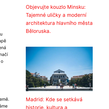
Objevujte kouzlo Minsku:
Tajemné uličky a moderní
architektura hlavního města
a
Běloruska.
tu
apě
ená
načí
 o
Madrid: Kde se setkává
Země.
náme
historie, kultura a