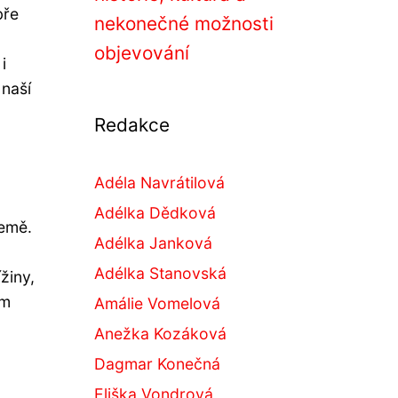
bře
nekonečné možnosti
objevování
i
 naší
Redakce
Adéla Navrátilová
Adélka Dědková
Země.
Adélka Janková
Adélka Stanovská
žiny,
ám
Amálie Vomelová
Anežka Kozáková
Dagmar Konečná
Eliška Vondrová