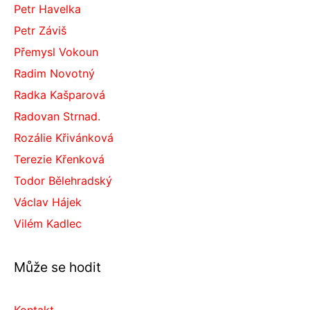
Petr Havelka
Petr Záviš
Přemysl Vokoun
Radim Novotný
Radka Kašparová
Radovan Strnad.
Rozálie Křivánková
Terezie Křenková
Todor Bělehradský
Václav Hájek
Vilém Kadlec
Může se hodit