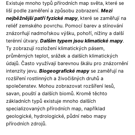
Existuje mnoho typů přírodních map světa, které se
liší podle zaměření a způsobu zobrazení.
Mezi
nejběžnější patří fyzické mapy
, které se zaměřují na
reliéf zemského povrchu. Pomocí barev a stínování
znázorňují nadmořskou výšku, pohoří, nížiny a další
terénní útvary.
Dalším typem jsou klimatické mapy
.
Ty zobrazují rozložení klimatických pásem,
průměrných teplot, srážek a dalších klimatických
údajů. Často využívají barevnou škálu pro znázornění
intenzity jevu.
Biogeografické mapy
se zaměřují na
rozšíření rostlinných a živočišných druhů a
společenstev. Mohou zobrazovat rozšíření lesů,
savan, pouští a dalších biomů. Kromě těchto
základních typů existuje mnoho dalších
specializovaných přírodních map, například
geologické, hydrologické, půdní nebo mapy
přírodních zdrojů.