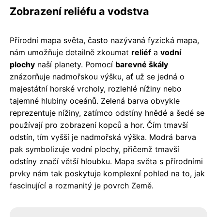
Zobrazení reliéfu a vodstva
Přírodní mapa světa, často nazývaná fyzická mapa,
nám umožňuje detailně zkoumat
reliéf
a
vodní
plochy
naší planety. Pomocí
barevné škály
znázorňuje nadmořskou výšku, ať už se jedná o
majestátní horské vrcholy, rozlehlé nížiny nebo
tajemné hlubiny oceánů. Zelená barva obvykle
reprezentuje nížiny, zatímco odstíny hnědé a šedé se
používají pro zobrazení kopců a hor. Čím tmavší
odstín, tím vyšší je nadmořská výška. Modrá barva
pak symbolizuje vodní plochy, přičemž tmavší
odstíny značí větší hloubku. Mapa světa s přírodními
prvky nám tak poskytuje komplexní pohled na to, jak
fascinující a rozmanitý je povrch Země.