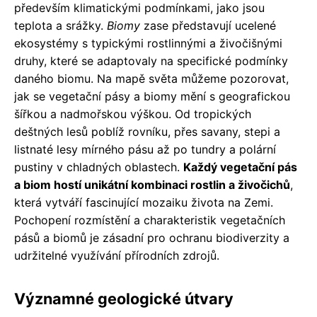
především klimatickými podmínkami, jako jsou
teplota a srážky.
Biomy
zase představují ucelené
ekosystémy s typickými rostlinnými a živočišnými
druhy, které se adaptovaly na specifické podmínky
daného biomu. Na mapě světa můžeme pozorovat,
jak se vegetační pásy a biomy mění s geografickou
šířkou a nadmořskou výškou. Od tropických
deštných lesů poblíž rovníku, přes savany, stepi a
listnaté lesy mírného pásu až po tundry a polární
pustiny v chladných oblastech.
Každý vegetační pás
a biom hostí unikátní kombinaci rostlin a živočichů
,
která vytváří fascinující mozaiku života na Zemi.
Pochopení rozmístění a charakteristik vegetačních
pásů a biomů je zásadní pro ochranu biodiverzity a
udržitelné využívání přírodních zdrojů.
Významné geologické útvary