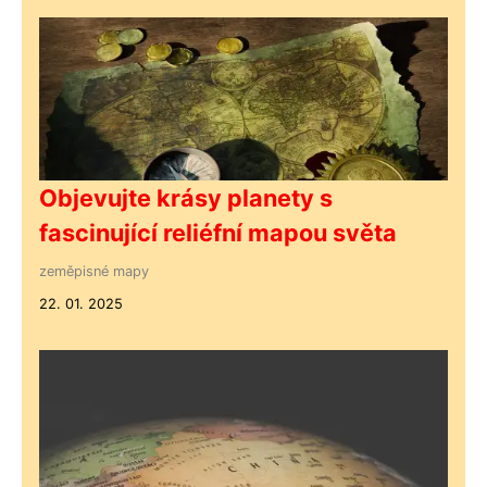
Objevujte krásy planety s
fascinující reliéfní mapou světa
zeměpisné mapy
22. 01. 2025