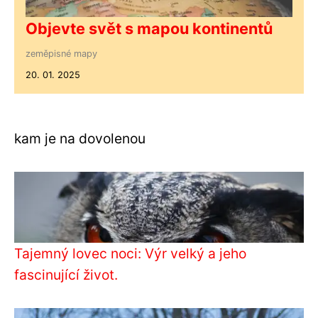
Objevte svět s mapou kontinentů
zeměpisné mapy
20. 01. 2025
kam je na dovolenou
Tajemný lovec noci: Výr velký a jeho
fascinující život.