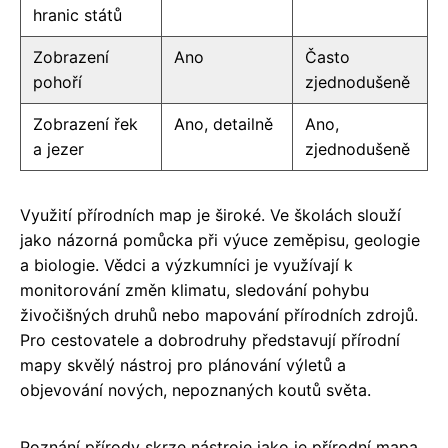
hranic států
Zobrazení
Ano
Často
pohoří
zjednodušeně
Zobrazení řek
Ano, detailně
Ano,
a jezer
zjednodušeně
Využití přírodních map je široké. Ve školách slouží
jako názorná pomůcka při výuce zeměpisu, geologie
a biologie. Vědci a výzkumníci je využívají k
monitorování změn klimatu, sledování pohybu
živočišných druhů nebo mapování přírodních zdrojů.
Pro cestovatele a dobrodruhy představují přírodní
mapy skvělý nástroj pro plánování výletů a
objevování nových, nepoznaných koutů světa.
Poznání přírody skrze nástroje jako je přírodní mapa