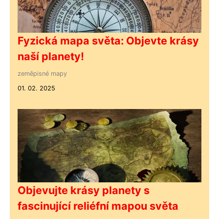
Fyzická mapa světa: Objevte krásy
naší planety!
zeměpisné mapy
01. 02. 2025
Objevujte krásy planety s
fascinující reliéfní mapou světa