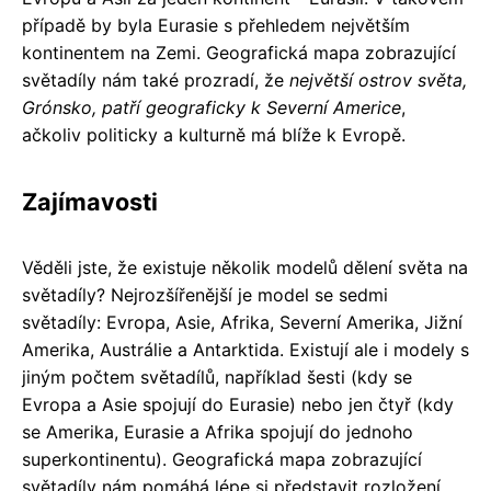
případě by byla Eurasie s přehledem největším
kontinentem na Zemi. Geografická mapa zobrazující
světadíly nám také prozradí, že
největší ostrov světa,
Grónsko, patří geograficky k Severní Americe
,
ačkoliv politicky a kulturně má blíže k Evropě.
Zajímavosti
Věděli jste, že existuje několik modelů dělení světa na
světadíly? Nejrozšířenější je model se sedmi
světadíly: Evropa, Asie, Afrika, Severní Amerika, Jižní
Amerika, Austrálie a Antarktida. Existují ale i modely s
jiným počtem světadílů, například šesti (kdy se
Evropa a Asie spojují do Eurasie) nebo jen čtyř (kdy
se Amerika, Eurasie a Afrika spojují do jednoho
superkontinentu). Geografická mapa zobrazující
světadíly nám pomáhá lépe si představit rozložení