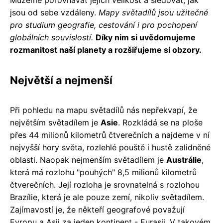
jsou od sebe vzdáleny.
Mapy světadílů jsou užitečné
pro studium geografie, cestování i pro pochopení
globálních souvislostí.
Díky nim si uvědomujeme
rozmanitost naší planety a rozšiřujeme si obzory.
Největší a nejmenší
Při pohledu na mapu světadílů nás nepřekvapí, že
největším světadílem je
Asie
. Rozkládá se na ploše
přes 44 milionů kilometrů čtverečních a najdeme v ní
nejvyšší hory světa, rozlehlé pouště i hustě zalidněné
oblasti. Naopak nejmenším světadílem je
Austrálie
,
která má rozlohu "pouhých" 8,5 milionů kilometrů
čtverečních. Její rozloha je srovnatelná s rozlohou
Brazílie, která je ale pouze zemí, nikoliv světadílem.
Zajímavostí je, že někteří geografové považují
Evropu a Asii za jeden kontinent - Eurasii. V takovém