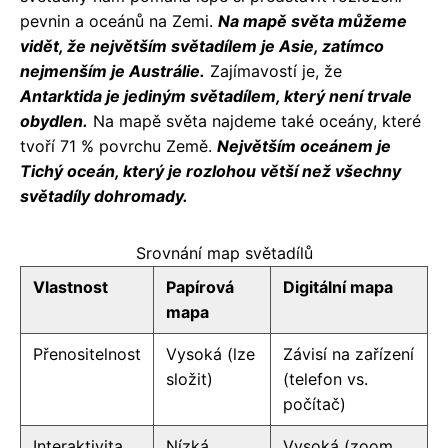
pevnin a oceánů na Zemi.
Na mapě světa můžeme
vidět, že největším světadílem je Asie, zatímco
nejmenším je Austrálie.
Zajímavostí je, že
Antarktida je jediným světadílem, který není trvale
obydlen.
Na mapě světa najdeme také oceány, které
tvoří 71 % povrchu Země.
Největším oceánem je
Tichý oceán, který je rozlohou větší než všechny
světadíly dohromady.
Srovnání map světadílů
Vlastnost
Papírová
Digitální mapa
mapa
Přenositelnost
Vysoká (lze
Závisí na zařízení
složit)
(telefon vs.
počítač)
Interaktivita
Nízká
Vysoká (zoom,