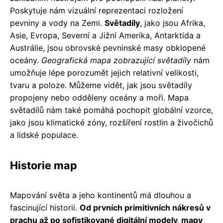
Poskytuje nám vizuální reprezentaci rozložení
pevniny a vody na Zemi.
Světadíly
, jako jsou Afrika,
Asie, Evropa, Severní a Jižní Amerika, Antarktida a
Austrálie, jsou obrovské pevninské masy obklopené
oceány.
Geografická mapa zobrazující světadíly
nám
umožňuje lépe porozumět jejich relativní velikosti,
tvaru a poloze. Můžeme vidět, jak jsou světadíly
propojeny nebo odděleny oceány a moři. Mapa
světadílů nám také pomáhá pochopit globální vzorce,
jako jsou klimatické zóny, rozšíření rostlin a živočichů
a lidské populace.
Historie map
Mapování světa a jeho kontinentů má dlouhou a
fascinující historii.
Od prvních primitivních nákresů v
prachu až po sofistikované digitální modely, mapy