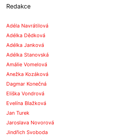
Redakce
Adéla Navrátilová
Adélka Dědková
Adélka Janková
Adélka Stanovská
Amálie Vomelová
Anežka Kozáková
Dagmar Konečná
Eliška Vondrová
Evelína Blažková
Jan Turek
Jaroslava Novorová
Jindřich Svoboda