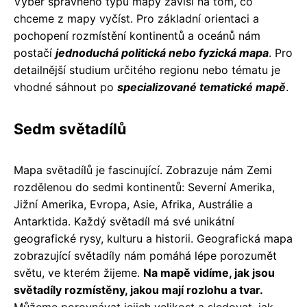
Výběr správného typu mapy závisí na tom, co
chceme z mapy vyčíst. Pro základní orientaci a
pochopení rozmístění kontinentů a oceánů nám
postačí
jednoduchá politická nebo fyzická mapa
. Pro
detailnější studium určitého regionu nebo tématu je
vhodné sáhnout po
specializované tematické mapě
.
Sedm světadílů
Mapa světadílů je fascinující. Zobrazuje nám Zemi
rozdělenou do sedmi kontinentů: Severní Amerika,
Jižní Amerika, Evropa, Asie, Afrika, Austrálie a
Antarktida. Každý světadíl má své unikátní
geografické rysy, kulturu a historii. Geografická mapa
zobrazující světadíly nám pomáhá lépe porozumět
světu, ve kterém žijeme.
Na mapě vidíme, jak jsou
světadíly rozmístěny, jakou mají rozlohu a tvar.
Můžeme porovnávat jejich velikost a sledovat, jak