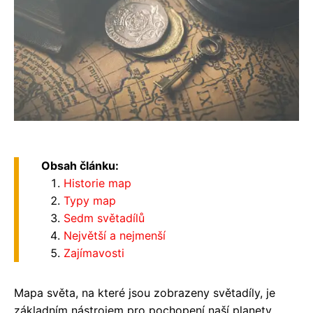
Obsah článku:
Historie map
Typy map
Sedm světadílů
Největší a nejmenší
Zajímavosti
Mapa světa, na které jsou zobrazeny světadíly, je
základním nástrojem pro pochopení naší planety.