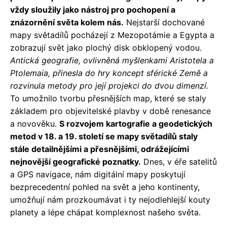
vždy sloužily jako nástroj pro pochopení a
znázornění světa kolem nás.
Nejstarší dochované
mapy světadílů pocházejí z Mezopotámie a Egypta a
zobrazují svět jako plochý disk obklopený vodou.
Antická geografie, ovlivněná myšlenkami Aristotela a
Ptolemaia, přinesla do hry koncept sférické Země a
rozvinula metody pro její projekci do dvou dimenzí.
To umožnilo tvorbu přesnějších map, které se staly
základem pro objevitelské plavby v době renesance
a novověku.
S rozvojem kartografie a geodetických
metod v 18. a 19. století se mapy světadílů staly
stále detailnějšími a přesnějšími, odrážejícími
nejnovější geografické poznatky.
Dnes, v éře satelitů
a GPS navigace, nám digitální mapy poskytují
bezprecedentní pohled na svět a jeho kontinenty,
umožňují nám prozkoumávat i ty nejodlehlejší kouty
planety a lépe chápat komplexnost našeho světa.