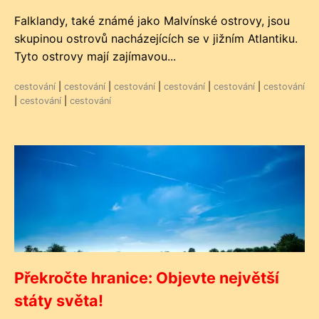
Falklandy, také známé jako Malvínské ostrovy, jsou
skupinou ostrovů nacházejících se v jižním Atlantiku.
Tyto ostrovy mají zajímavou...
cestování
|
cestování
|
cestování
|
cestování
|
cestování
|
cestování
|
cestování
|
cestování
Překročte hranice: Objevte největší
státy světa!