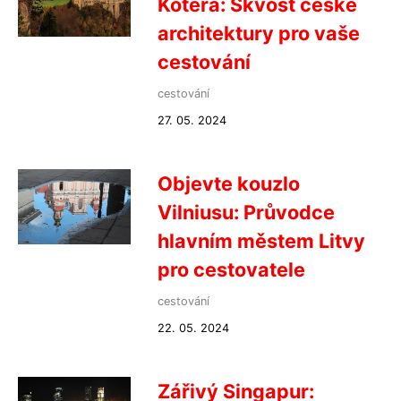
Kotěra: Skvost české
architektury pro vaše
cestování
cestování
27. 05. 2024
Objevte kouzlo
Vilniusu: Průvodce
hlavním městem Litvy
pro cestovatele
cestování
22. 05. 2024
Zářivý Singapur: