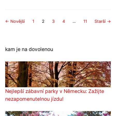
← Novější
1
2
3
4
...
11
Starší →
kam je na dovolenou
Nejlepší zábavní parky v Německu: Zažijte
nezapomenutelnou jízdu!