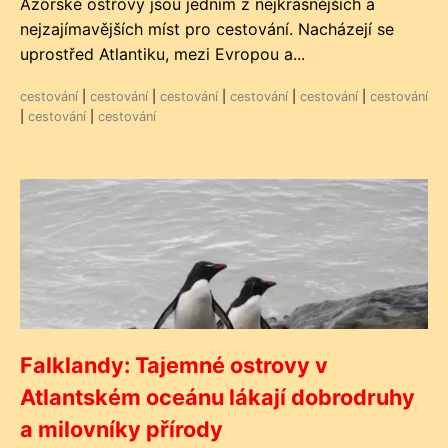
Azorské ostrovy jsou jedním z nejkrásnějších a
nejzajímavějších míst pro cestování. Nacházejí se
uprostřed Atlantiku, mezi Evropou a...
cestování
|
cestování
|
cestování
|
cestování
|
cestování
|
cestování
|
cestování
|
cestování
Falklandy: Tajemné ostrovy v
Atlantském oceánu lákají dobrodruhy
a milovníky přírody