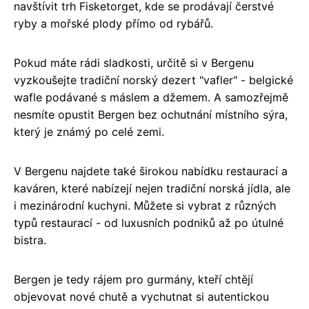
navštívit trh Fisketorget, kde se prodávají čerstvé
ryby a mořské plody přímo od rybářů.
Pokud máte rádi sladkosti, určitě si v Bergenu
vyzkoušejte tradiční norský dezert "vafler" - belgické
wafle podávané s máslem a džemem. A samozřejmě
nesmíte opustit Bergen bez ochutnání místního sýra,
který je známý po celé zemi.
V Bergenu najdete také širokou nabídku restaurací a
kaváren, které nabízejí nejen tradiční norská jídla, ale
i mezinárodní kuchyni. Můžete si vybrat z různých
typů restaurací - od luxusních podniků až po útulné
bistra.
Bergen je tedy rájem pro gurmány, kteří chtějí
objevovat nové chutě a vychutnat si autentickou