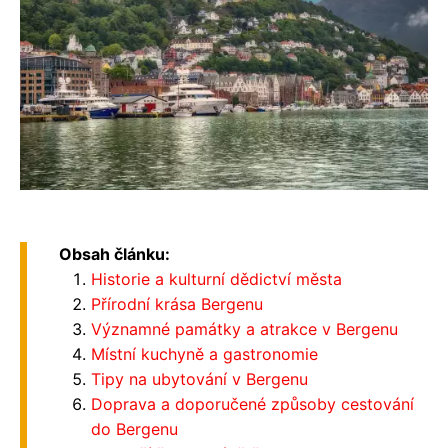
Obsah článku:
Historie a kulturní dědictví města
Přírodní krása Bergenu
Významné památky a atrakce v Bergenu
Místní kuchyně a gastronomie
Tipy na ubytování v Bergenu
Doprava a doporučené způsoby cestování
do Bergenu