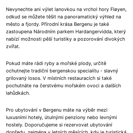
Nevynechte ani výlet lanovkou na vrchol hory Fløyen,
odkud se můžete těšit na panoramatický výhled na
město a fjordy. Přírodní krása Bergenu je také
zastoupena Národním parkem Hardangervidda, který
nabízí možnosti pěší turistiky a pozorování divokých
zvířat.
Pokud máte rádi ryby a mořské plody, určitě
ochutnejte tradiční bergenskou specialitu - slavný
grilovaný losos. V místních restauracích si také
pochutnáte na čerstvému mořském ovoci a dalších
lahůdkách.
Pro ubytování v Bergenu máte na výběr mezi
luxusními hotely, útulnými penziony nebo levnými
hostely. Doporučujeme si rezervovat ubytování
dopředu, zejména v letních měsících, kdy je turistická