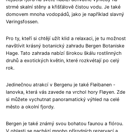
strmé skalní stěny a křišťálově čistou vodu. Je také
domovem mnoha vodopádů, jako je například slavný
Vøringsfossen.
Pro ty, kteří si chtějí užít klid a relaxaci, je tu možnost
navštívit krásný botanický zahradu Bergen Botaniske
Hage. Tato zahrada nabízí širokou škálu rostlinných
druhů a exotických květin, které rozkvétají po celý
rok.
Jedinečnou atrakcí v Bergenu je také Fløibanen -
lanovka, která vás zavede na vrchol hory Fløyen. Zde
si můžete vychutnat panoramatický výhled na celé
město a okolní fjordy.
Bergen je také známý svou bohatou faunou a flórou.
V oblasti se nachází mnoho přírodních rezervací a