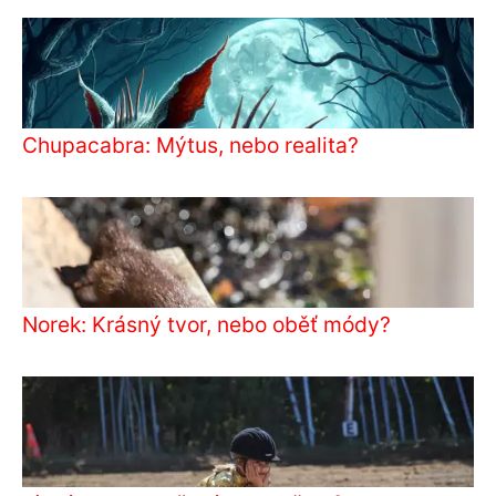
Chupacabra: Mýtus, nebo realita?
Norek: Krásný tvor, nebo oběť módy?