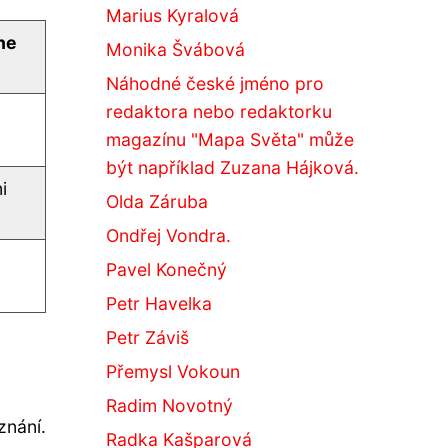
Marius Kyralová
ne
Monika Švábová
Náhodné české jméno pro
redaktora nebo redaktorku
magazínu "Mapa Světa" může
být například Zuzana Hájková.
i
Olda Záruba
Ondřej Vondra.
Pavel Konečný
Petr Havelka
Petr Záviš
Přemysl Vokoun
Radim Novotný
znání.
Radka Kašparová