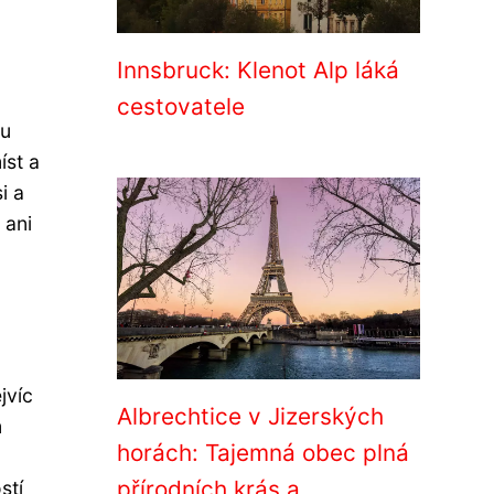
Innsbruck: Klenot Alp láká
cestovatele
ou
íst a
i a
 ani
jvíc
Albrechtice v Jizerských
m
horách: Tajemná obec plná
přírodních krás a
stí