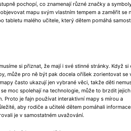
ostupně pochopí, co znamenají různé značky a symboly
e objevovat mapu svým vlastním tempem a zaměřit se n
nebo tabletu malého učitele, který dětem pomáhá samos
usíme si přiznat, že mají i své stinné stránky. Když si 
py, může pro ně být pak docela oříšek zorientovat se 
 mapy často ukazují jen vybrané věci, takže děti nemus
se moc spolehají na technologie, může to brzdit jejich
. Proto je fajn používat interaktivní mapy s mírou a
ležité, aby rodiče a učitelé dětem pomáhali informace
rovali je v samostatném uvažování.