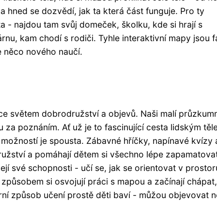
 a hned se dozvědí, jak ta která část funguje. Pro ty
- najdou tam svůj domeček, školku, kde si hrají s
nu, kam chodí s rodiči. Tyhle interaktivní mapy jsou f
se něco nového naučí.
dce světem dobrodružství a objevů. Naši malí průzkumn
u za poznáním. Ať už je to fascinující cesta lidským těl
možností je spousta. Zábavné hříčky, napínavé kvízy 
ružství a pomáhají dětem si všechno lépe zapamatovat
ejí své schopnosti - učí se, jak se orientovat v prostor
 způsobem si osvojují práci s mapou a začínají chápat,
erní způsob učení prostě děti baví - můžou objevovat 