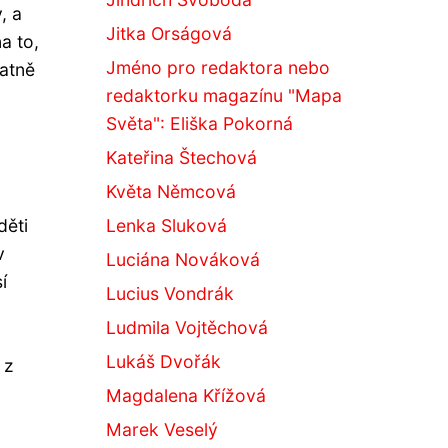
, a
Jitka Orságová
a to,
Jméno pro redaktora nebo
tatně
redaktorku magazínu "Mapa
Světa": Eliška Pokorná
Kateřina Štechová
Květa Němcová
děti
Lenka Sluková
v
Luciána Nováková
í
Lucius Vondrák
Ludmila Vojtěchová
Lukáš Dvořák
 z
Magdalena Křížová
Marek Veselý