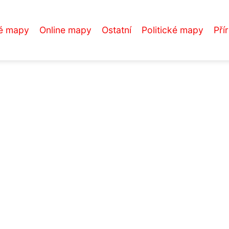
é mapy
Online mapy
Ostatní
Politické mapy
Pří