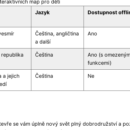
teraktivních map pro děti
Jazyk
Dostupnost offli
vesmír
Čeština, angličtina
Ano
a další
 republika
Čeština
Ano (s omezeným
funkcemi)
 a jejich
Čeština
Ne
edí
otevře se vám úplně nový svět plný dobrodružství a po