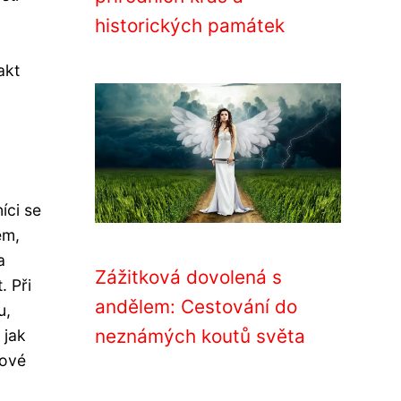
historických památek
akt
íci se
em,
a
Zážitková dovolená s
. Při
andělem: Cestování do
u,
neznámých koutů světa
 jak
nové