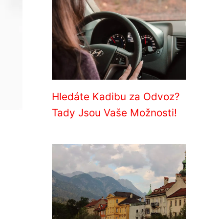
Hledáte Kadibu za Odvoz?
Tady Jsou Vaše Možnosti!