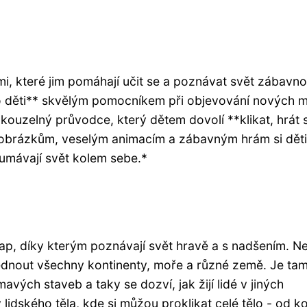
mi, které jim pomáhají učit se a poznávat svět zábavn
ro děti** skvělým pomocníkem při objevování nových m
 kouzelný průvodce, který dětem dovolí **klikat, hrát s
m obrázkům, veselým animacím a zábavným hrám si děti
umávají svět kolem sebe.*
ap, díky kterým poznávají svět hravě a s nadšením. Ne
édnout všechny kontinenty, moře a různé země. Je ta
avých staveb a taky se dozví, jak žijí lidé v jiných
 lidského těla, kde si můžou proklikat celé tělo - od ko