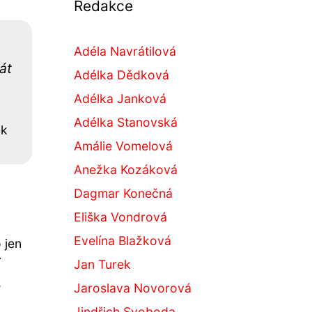
Redakce
Adéla Navrátilová
át
Adélka Dědková
Adélka Janková
Adélka Stanovská
ák
Amálie Vomelová
Anežka Kozáková
Dagmar Konečná
Eliška Vondrová
Evelína Blažková
 jen
í
Jan Turek
,
Jaroslava Novorová
Jindřich Svoboda