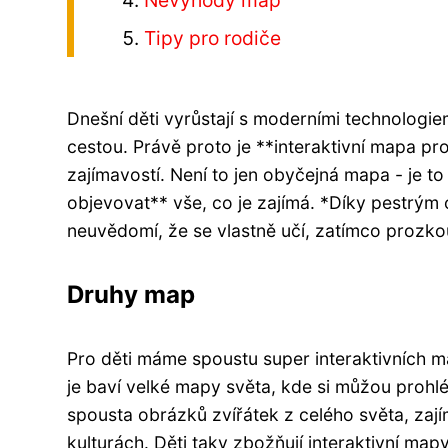
Nevýhody map
Tipy pro rodiče
Dnešní děti vyrůstají s moderními technologie
cestou. Právě proto je **interaktivní mapa p
zajímavostí. Není to jen obyčejná mapa - je to
objevovat** vše, co je zajímá. *Díky pestrý
neuvědomí, že se vlastně učí, zatímco prozko
Druhy map
Pro děti máme spoustu super interaktivních m
je baví velké mapy světa, kde si můžou prohl
spousta obrázků zvířátek z celého světa, zajím
kulturách. Děti taky zbožňují interaktivní mapy