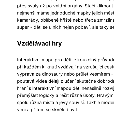
přes svaly až po vnitřní orgány. Stačí kliknout
nejmenší máme jednoduché mapky jejich města 
kamarády, oblíbené hřiště nebo třeba zmrzlinár
super - děti se u nich nejen pobaví, ale taky 
Vzdělávací hry
Interaktivní mapa pro děti je kouzelný průvo
při každém kliknutí vydávají na vzrušující cest
výprava za dinosaury nebo průlet vesmírem - 
poutavá videa dělají z učení skutečné dobrod
hraní s interaktivní mapou děti nenásilně rozvíj
přemýšlet logicky a řešit různé úkoly. Hravým
spolu různá místa a jevy souvisí. Takhle mod
věci a přitom se skvěle bavit.