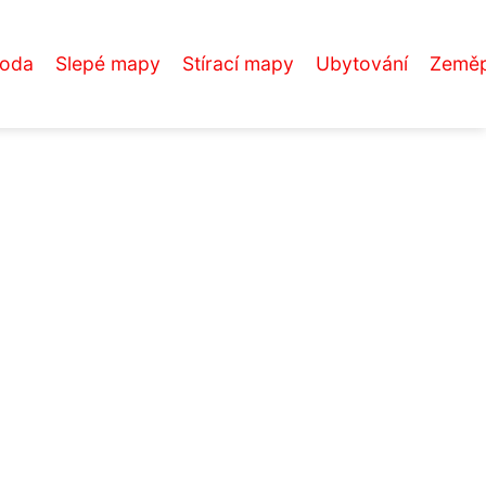
roda
Slepé mapy
Stírací mapy
Ubytování
Zeměp