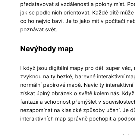
představovat si vzdálenosti a polohy míst. P
jak se podle nich orientovat. Každé dítě můž
co ho nejvíc baví. Je to jako mít v počítači 
poznávat svět.
Nevýhody map
I když jsou digitální mapy pro děti super věc, m
zvyknou na ty hezké, barevné interaktivní ma
normální papírové mapě. Navíc ty interaktivní
získat úplný obrázek o světě kolem nás. Když 
fantazii a schopnost přemýšlet v souvislostech
nezapomínat na klasické způsoby učení. Je dů
interaktivních map správně pochopit a podpo