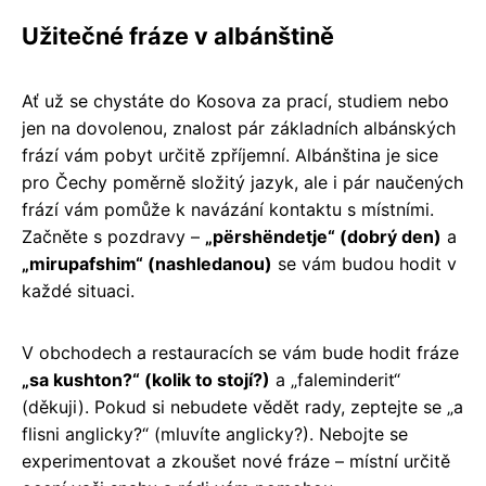
Užitečné fráze v albánštině
Ať už se chystáte do Kosova za prací, studiem nebo
jen na dovolenou, znalost pár základních albánských
frází vám pobyt určitě zpříjemní. Albánština je sice
pro Čechy poměrně složitý jazyk, ale i pár naučených
frází vám pomůže k navázání kontaktu s místními.
Začněte s pozdravy –
„përshëndetje“ (dobrý den)
a
„mirupafshim“ (nashledanou)
se vám budou hodit v
každé situaci.
V obchodech a restauracích se vám bude hodit fráze
„sa kushton?“ (kolik to stojí?)
a „faleminderit“
(děkuji). Pokud si nebudete vědět rady, zeptejte se „a
flisni anglicky?“ (mluvíte anglicky?). Nebojte se
experimentovat a zkoušet nové fráze – místní určitě