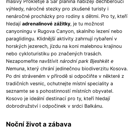
masivy Prokletije a Šar planina nabízejí dechberoucí
výhledy, náročné stezky pro zkušené turisty i
nenáročné procházky pro rodiny s dětmi. Pro ty, kteří
hledají
adrenalinové zážitky
, je tu možnost
canyoningu v Rugova Canyon, skalního lezení nebo
paraglidingu. Klidnější aktivity zahrnují rybaření v
horských jezerech, jízdu na koni malebnou krajinou
nebo cykloturistiku po značených trasách.
Nezapomeňte navštívit
národní park Bjeshkët e
Nemuna
, který chrání jedinečnou biodiverzitu Kosova.
Po dni stráveném v přírodě si odpočiňte v některé z
tradičních vesnic, ochutnejte místní speciality a
seznamte se s pohostinností místních obyvatel.
Kosovo je ideální destinací pro ty, kteří hledají
dobrodružství i odpočinek v srdci Balkánu.
Noční život a zábava