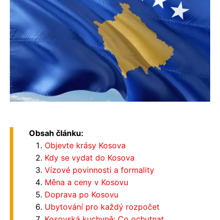
Obsah článku:
Objevte krásy Kosova
Kdy se vydat do Kosova
Vízové povinnosti a formality
Měna a ceny v Kosovu
Doprava po Kosovu
Ubytování pro každý rozpočet
Kosovská kuchyně: Co ochutnat