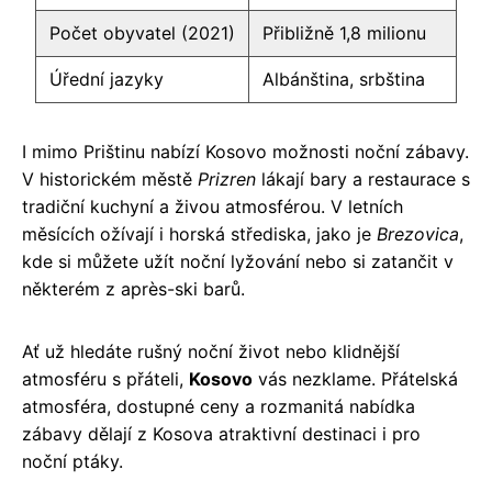
Počet obyvatel (2021)
Přibližně 1,8 milionu
Úřední jazyky
Albánština, srbština
I mimo Prištinu nabízí Kosovo možnosti noční zábavy.
V historickém městě
Prizren
lákají bary a restaurace s
tradiční kuchyní a živou atmosférou. V letních
měsících ožívají i horská střediska, jako je
Brezovica
,
kde si můžete užít noční lyžování nebo si zatančit v
některém z après-ski barů.
Ať už hledáte rušný noční život nebo klidnější
atmosféru s přáteli,
Kosovo
vás nezklame. Přátelská
atmosféra, dostupné ceny a rozmanitá nabídka
zábavy dělají z Kosova atraktivní destinaci i pro
noční ptáky.