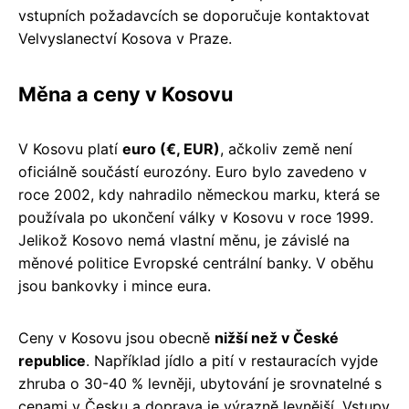
vstupních požadavcích se doporučuje kontaktovat
Velvyslanectví Kosova v Praze.
Měna a ceny v Kosovu
V Kosovu platí
euro (€, EUR)
, ačkoliv země není
oficiálně součástí eurozóny. Euro bylo zavedeno v
roce 2002, kdy nahradilo německou marku, která se
používala po ukončení války v Kosovu v roce 1999.
Jelikož Kosovo nemá vlastní měnu, je závislé na
měnové politice Evropské centrální banky. V oběhu
jsou bankovky i mince eura.
Ceny v Kosovu jsou obecně
nižší než v České
republice
. Například jídlo a pití v restauracích vyjde
zhruba o 30-40 % levněji, ubytování je srovnatelné s
cenami v Česku a doprava je výrazně levnější. Vstupy