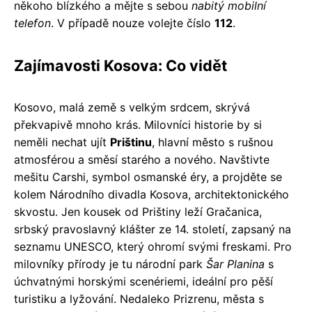
někoho blízkého a mějte s sebou
nabitý mobilní
telefon
. V případě nouze volejte číslo
112
.
Zajímavosti Kosova: Co vidět
Kosovo, malá země s velkým srdcem, skrývá
překvapivě mnoho krás. Milovníci historie by si
neměli nechat ujít
Prištinu
, hlavní město s rušnou
atmosférou a směsí starého a nového. Navštivte
mešitu Carshi, symbol osmanské éry, a projděte se
kolem Národního divadla Kosova, architektonického
skvostu. Jen kousek od Prištiny leží Gračanica,
srbský pravoslavný klášter ze 14. století, zapsaný na
seznamu UNESCO, který ohromí svými freskami. Pro
milovníky přírody je tu národní park
Šar Planina
s
úchvatnými horskými scenériemi, ideální pro pěší
turistiku a lyžování. Nedaleko Prizrenu, města s