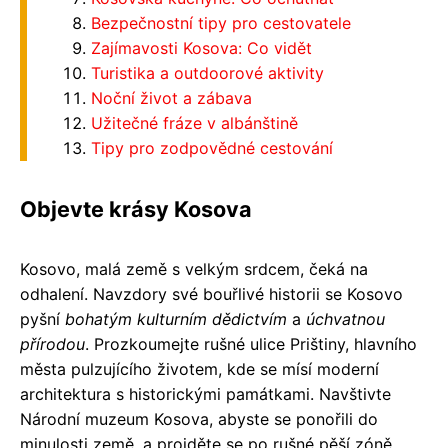
Bezpečnostní tipy pro cestovatele
Zajímavosti Kosova: Co vidět
Turistika a outdoorové aktivity
Noční život a zábava
Užitečné fráze v albánštině
Tipy pro zodpovědné cestování
Objevte krásy Kosova
Kosovo, malá země s velkým srdcem, čeká na
odhalení. Navzdory své bouřlivé historii se Kosovo
pyšní
bohatým kulturním dědictvím
a
úchvatnou
přírodou
. Prozkoumejte rušné ulice Prištiny, hlavního
města pulzujícího životem, kde se mísí moderní
architektura s historickými památkami. Navštivte
Národní muzeum Kosova, abyste se ponořili do
minulosti země, a projděte se po rušné pěší zóně,