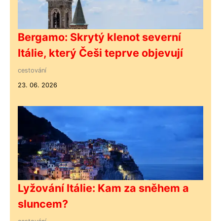
Bergamo: Skrytý klenot severní
Itálie, který Češi teprve objevují
cestování
23. 06. 2026
Lyžování Itálie: Kam za sněhem a
sluncem?