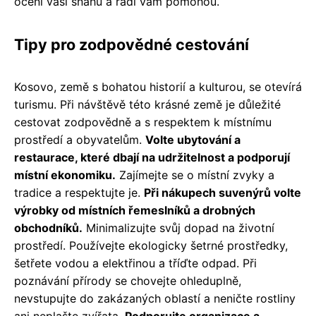
ocení vaši snahu a rádi vám pomohou.
Tipy pro zodpovědné cestování
Kosovo, země s bohatou historií a kulturou, se otevírá
turismu. Při návštěvě této krásné země je důležité
cestovat zodpovědně a s respektem k místnímu
prostředí a obyvatelům.
Volte ubytování a
restaurace, které dbají na udržitelnost a podporují
místní ekonomiku.
Zajímejte se o místní zvyky a
tradice a respektujte je.
Při nákupech suvenýrů volte
výrobky od místních řemeslníků a drobných
obchodníků.
Minimalizujte svůj dopad na životní
prostředí. Používejte ekologicky šetrné prostředky,
šetřete vodou a elektřinou a tříďte odpad. Při
poznávání přírody se chovejte ohleduplně,
nevstupujte do zakázaných oblastí a neničte rostliny