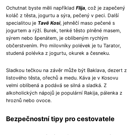
Ochutnat byste měli například
Flija
, což je zapečený
koláč z těsta, jogurtu a sýra, pečený v peci. Další
specialitou je
Tavë Kosi
, jehněčí maso pečené s
jogurtem a rýží. Burek, tenké těsto plněné masem,
sýrem nebo špenátem, je oblíbeným rychlým
občerstvením. Pro milovníky polévek je tu Tarator,
studená polévka z jogurtu, okurek a česneku.
Sladkou tečkou na závěr může být Baklava, dezert z
listového těsta, ořechů a medu. Káva je v Kosovu
velmi oblíbená a podává se silná a sladká. Z
alkoholických nápojů je populární Rakija, pálenka z
hroznů nebo ovoce.
Bezpečnostní tipy pro cestovatele