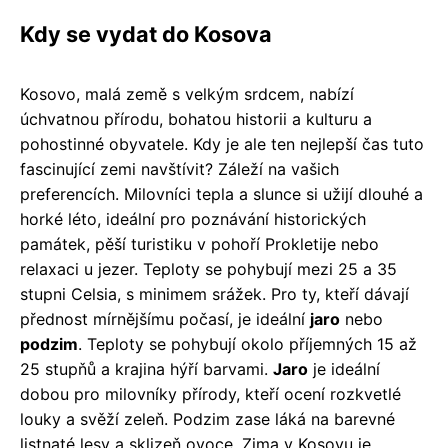
Kdy se vydat do Kosova
Kosovo, malá země s velkým srdcem, nabízí
úchvatnou přírodu, bohatou historii a kulturu a
pohostinné obyvatele. Kdy je ale ten nejlepší čas tuto
fascinující zemi navštívit? Záleží na vašich
preferencích. Milovníci tepla a slunce si užijí dlouhé a
horké léto, ideální pro poznávání historických
památek, pěší turistiku v pohoří Prokletije nebo
relaxaci u jezer. Teploty se pohybují mezi 25 a 35
stupni Celsia, s minimem srážek. Pro ty, kteří dávají
přednost mírnějšímu počasí, je ideální
jaro
nebo
podzim
. Teploty se pohybují okolo příjemných 15 až
25 stupňů a krajina hýří barvami.
Jaro
je ideální
dobou pro milovníky přírody, kteří ocení rozkvetlé
louky a svěží zeleň. Podzim zase láká na barevné
listnaté lesy a sklizeň ovoce. Zima v Kosovu je