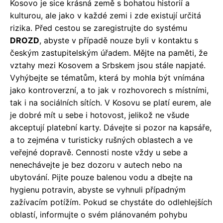
Kosovo je sice krásná země s bohatou historií a
kulturou, ale jako v každé zemi i zde existují určitá
rizika. Před cestou se zaregistrujte do systému
DROZD
, abyste v případě nouze byli v kontaktu s
českým zastupitelským úřadem. Mějte na paměti, že
vztahy mezi Kosovem a Srbskem jsou stále napjaté.
Vyhýbejte se tématům, která by mohla být vnímána
jako kontroverzní, a to jak v rozhovorech s místními,
tak i na sociálních sítích. V Kosovu se platí eurem, ale
je dobré mít u sebe i hotovost, jelikož ne všude
akceptují platební karty. Dávejte si pozor na kapsáře,
a to zejména v turisticky rušných oblastech a ve
veřejné dopravě. Cennosti noste vždy u sebe a
nenechávejte je bez dozoru v autech nebo na
ubytování. Pijte pouze balenou vodu a dbejte na
hygienu potravin, abyste se vyhnuli případným
zažívacím potížím. Pokud se chystáte do odlehlejších
oblastí, informujte o svém plánovaném pohybu