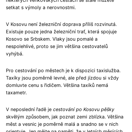
některých venkovských cestách se stále můžete
setkat s výmoly a nerovnostmi.
V Kosovu není železniční doprava příliš rozvinutá.
Existuje pouze jedna železniční trať, která spojuje
Kosovo se Srbskem. Vlaky jsou pomalé a
nespolehlivé, proto se jim většina cestovatelů
vyhýbá.
Pro cestování po městech je k dispozici taxislužba.
Taxíky jsou poměrně levné, ale před jízdou si vždy
domluvte cenu s řidičem. Většina taxíků nemá
taxametr.
V neposlední řadě je
cestování po Kosovu pěšky
skvělým způsobem, jak poznat zemi zblízka. Většina
měst a vesnic je poměrně malá a snadno se v nich
orientuje. Jen mějte na paměti, že v letních měsících