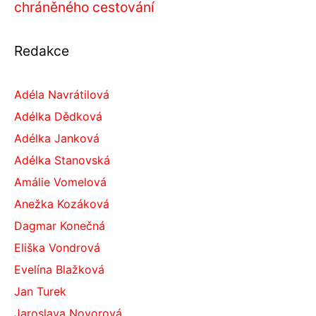
chráněného cestování
Redakce
Adéla Navrátilová
Adélka Dědková
Adélka Janková
Adélka Stanovská
Amálie Vomelová
Anežka Kozáková
Dagmar Konečná
Eliška Vondrová
Evelína Blažková
Jan Turek
Jaroslava Novorová