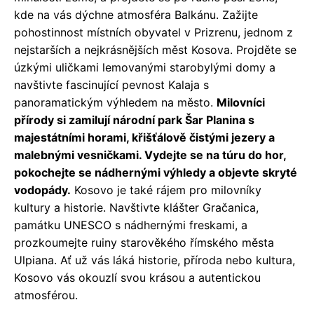
kde na vás dýchne atmosféra Balkánu. Zažijte
pohostinnost místních obyvatel v Prizrenu, jednom z
nejstarších a nejkrásnějších měst Kosova. Projděte se
úzkými uličkami lemovanými starobylými domy a
navštivte fascinující pevnost Kalaja s
panoramatickým výhledem na město.
Milovníci
přírody si zamilují národní park Šar Planina s
majestátními horami, křišťálově čistými jezery a
malebnými vesničkami. Vydejte se na túru do hor,
pokochejte se nádhernými výhledy a objevte skryté
vodopády.
Kosovo je také rájem pro milovníky
kultury a historie. Navštivte klášter Gračanica,
památku UNESCO s nádhernými freskami, a
prozkoumejte ruiny starověkého římského města
Ulpiana. Ať už vás láká historie, příroda nebo kultura,
Kosovo vás okouzlí svou krásou a autentickou
atmosférou.