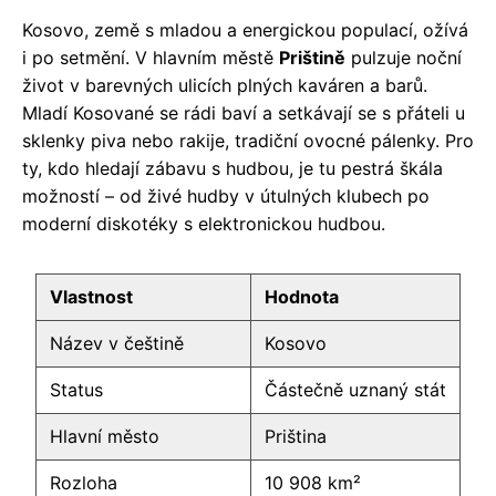
Kosovo, země s mladou a energickou populací, ožívá
i po setmění. V hlavním městě
Prištině
pulzuje noční
život v barevných ulicích plných kaváren a barů.
Mladí Kosované se rádi baví a setkávají se s přáteli u
sklenky piva nebo rakije, tradiční ovocné pálenky. Pro
ty, kdo hledají zábavu s hudbou, je tu pestrá škála
možností – od živé hudby v útulných klubech po
moderní diskotéky s elektronickou hudbou.
Vlastnost
Hodnota
Název v češtině
Kosovo
Status
Částečně uznaný stát
Hlavní město
Priština
Rozloha
10 908 km²