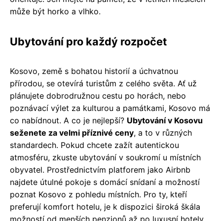
může být horko a vlhko.
Ubytování pro každý rozpočet
Kosovo, země s bohatou historií a úchvatnou
přírodou, se otevírá turistům z celého světa. Ať už
plánujete dobrodružnou cestu po horách, nebo
poznávací výlet za kulturou a památkami, Kosovo má
co nabídnout. A co je nejlepší?
Ubytování v Kosovu
seženete za velmi příznivé ceny
, a to v různých
standardech. Pokud chcete zažít autentickou
atmosféru, zkuste ubytování v soukromí u místních
obyvatel. Prostřednictvím platforem jako Airbnb
najdete útulné pokoje s domácí snídaní a možností
poznat Kosovo z pohledu místních. Pro ty, kteří
preferují komfort hotelu, je k dispozici široká škála
možností od menších penzionů až po luxusní hotely.