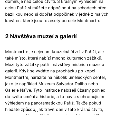
dominuje nad celou čtvrtí. S krásným výhledem na
celou Paříž si můžete odpočinout na schodech před
bazilikou nebo si dopřát odpočinek v jedné z malých
kaváren, které jsou rozesety po celé Montmartru.
2 Návštěva muzeí a galerií
Montmartre je nejenom kouzelná čtvrť v Paříži, ale
také místo, které nabízí mnoho kulturních zážitků.
Mezi tyto zážitky patří i návštěvy místních muzeí a
galerií. Když se vydáte na procházku po kopci
Montmartre, narazíte na několik uměleckých center,
jako je například Muzeum Salvador Daliho nebo
Galerie Naïve. Tyto instituce nabízejí úžasný pohled
do světa umění a historie, a to navíc s ohromujícím
výhledem na panoramatickou Paříž. Takže pokud
hledáte způsob, jak trávit den v této krásné čtvrti,