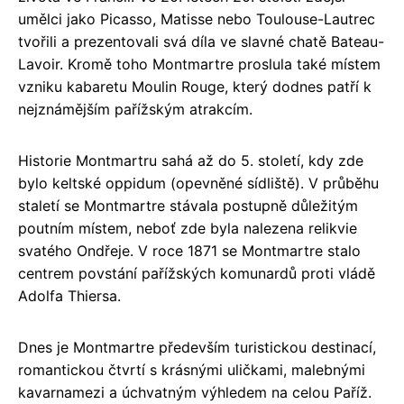
umělci jako Picasso, Matisse nebo Toulouse-Lautrec
tvořili a prezentovali svá díla ve slavné chatě Bateau-
Lavoir. Kromě toho Montmartre proslula také místem
vzniku kabaretu Moulin Rouge, který dodnes patří k
nejznámějším pařížským atrakcím.
Historie Montmartru sahá až do 5. století, kdy zde
bylo keltské oppidum (opevněné sídliště). V průběhu
staletí se Montmartre stávala postupně důležitým
poutním místem, neboť zde byla nalezena relikvie
svatého Ondřeje. V roce 1871 se Montmartre stalo
centrem povstání pařížských komunardů proti vládě
Adolfa Thiersa.
Dnes je Montmartre především turistickou destinací,
romantickou čtvrtí s krásnými uličkami, malebnými
kavarnamezi a úchvatným výhledem na celou Paříž.