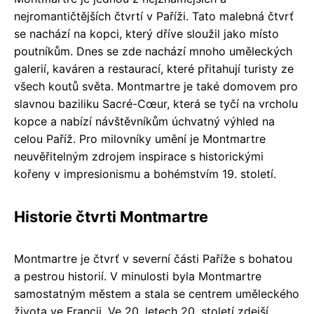
nejromantičtějších čtvrtí v Paříži. Tato malebná čtvrť
se nachází na kopci, který dříve sloužil jako místo
poutníkům. Dnes se zde nachází mnoho uměleckých
galerií, kaváren a restaurací, které přitahují turisty ze
všech koutů světa. Montmartre je také domovem pro
slavnou baziliku Sacré-Cœur, která se tyčí na vrcholu
kopce a nabízí návštěvníkům úchvatný výhled na
celou Paříž. Pro milovníky umění je Montmartre
neuvěřitelným zdrojem inspirace s historickými
kořeny v impresionismu a bohémstvím 19. století.
Historie čtvrti Montmartre
Montmartre je čtvrť v severní části Paříže s bohatou
a pestrou historií. V minulosti byla Montmartre
samostatným městem a stala se centrem uměleckého
života ve Francii. Ve 20. letech 20. století zdejší