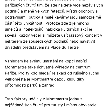
pařížských čtvrtí tím, že zde najdete více nezávislých
podniků a méně velkých řetězců. Místní obchody s
potravinami, butiky a malé kavárny jsou samozřejmě
částí této unikátnosti. Protože zde žije mnoho
umělců a intelektuálů, nabídka kulturních akcí je
skvělá. Každý večer si můžete užít jazzový koncert v
některém ze sousedských podniků nebo navštivit
divadelní představení na Place du Tertre.
Vzhledem ke svému umístění na kopci nabízí
Montmartre také úchvatné výhledy na centrum
Paříže. Pro ty kdo hledají relaxaci od rušného ruchu
velkoměsta je Montmartre oázou klidu díky
přítomnosti parků a zahrad.
Tyto faktory udělaly z Montmartru jednu z
nejžádanějších čtvrtí pro turisty i místní obyvatele.