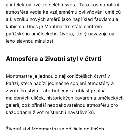
a intelektuálové ze celého světa. Tato kosmopolitní
atmosféra vedla ke vzájemnému ovlivňování umělců
a k vzniku nových směrů jako například fauvismu a
kubismu. Dnes je Montmartre stále centrem
pařížského uměleckého života, který navazuje na
jeho slavnou minulost.
Atmosféra a životní styl v čtvrti
Montmartre je jednou z nejikoničtějších čtvrtí v
Paříži, která nabízí jedinečné spojení atmosféry a
životního stylu. Tato bohémská oblast je plná
malebných uliček, historických kaváren a uměleckých
galerií, což přináší neopakovatelnou atmosféru pro
každodenní život místních i návštěvníků.
Životní styl Montmartru se odlišuje od jiných