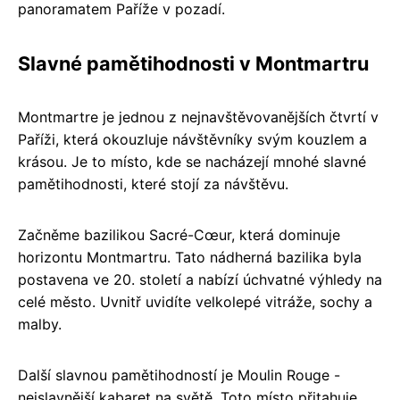
panoramatem Paříže v pozadí.
Slavné pamětihodnosti v Montmartru
Montmartre je jednou z nejnavštěvovanějších čtvrtí v
Paříži, která okouzluje návštěvníky svým kouzlem a
krásou. Je to místo, kde se nacházejí mnohé slavné
pamětihodnosti, které stojí za návštěvu.
Začněme bazilikou Sacré-Cœur, která dominuje
horizontu Montmartru. Tato nádherná bazilika byla
postavena ve 20. století a nabízí úchvatné výhledy na
celé město. Uvnitř uvidíte velkolepé vitráže, sochy a
malby.
Další slavnou pamětihodností je Moulin Rouge -
nejslavnější kabaret na světě. Toto místo přitahuje