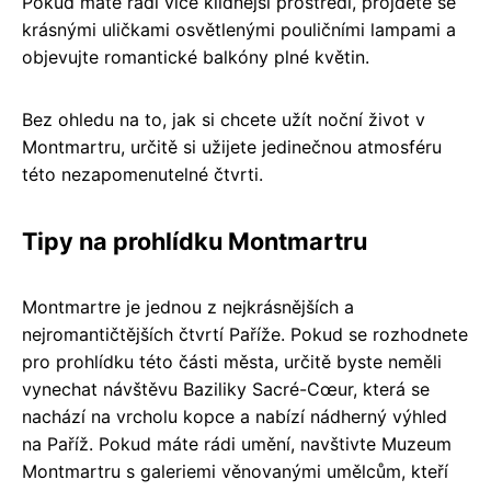
Pokud máte rádi více klidnější prostředí, projděte se
krásnými uličkami osvětlenými pouličními lampami a
objevujte romantické balkóny plné květin.
Bez ohledu na to, jak si chcete užít noční život v
Montmartru, určitě si užijete jedinečnou atmosféru
této nezapomenutelné čtvrti.
Tipy na prohlídku Montmartru
Montmartre je jednou z nejkrásnějších a
nejromantičtějších čtvrtí Paříže. Pokud se rozhodnete
pro prohlídku této části města, určitě byste neměli
vynechat návštěvu Baziliky Sacré-Cœur, která se
nachází na vrcholu kopce a nabízí nádherný výhled
na Paříž. Pokud máte rádi umění, navštivte Muzeum
Montmartru s galeriemi věnovanými umělcům, kteří