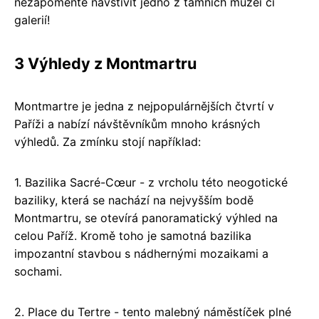
nezapomeňte navštívit jedno z tamních muzeí či
galerií!
3 Výhledy z Montmartru
Montmartre je jedna z nejpopulárnějších čtvrtí v
Paříži a nabízí návštěvníkům mnoho krásných
výhledů. Za zmínku stojí například:
1. Bazilika Sacré-Cœur - z vrcholu této neogotické
baziliky, která se nachází na nejvyšším bodě
Montmartru, se otevírá panoramatický výhled na
celou Paříž. Kromě toho je samotná bazilika
impozantní stavbou s nádhernými mozaikami a
sochami.
2. Place du Tertre - tento malebný náměstíček plné