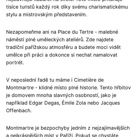
tisíce turistů každý rok díky svému charismatickému
stylu a mistrovským představením.
Nezapomeňme ani na Place du Tertre - malebné
náměstí plné uměleckých ateliérů. Zde najdete
tradiční pařížskou atmosféru a budete moci vidět
umělce při práci a dokonce si nechat namalovat
portrét.
V neposlední řadě tu máme i Cimetière de
Montmartre - klidné místo plné historie. Tento hřbitov
je domovem mnoha slavných osobností, jako je
například Edgar Degas, Émile Zola nebo Jacques
Offenbach.
Montmartre je bezpochyby jedním z nejzajímavějších
a nejkrásnějších míst v Paříži. Pokud se chystáte