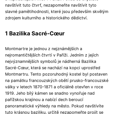
navštívit tuto čtvrť, nezapomeňte navštívit tyto
slavné pamětihodnosti, které jsou především skvělým
zdrojem kulturního a historického dědictví.
1 Bazilika Sacré-Cœur
Montmartre je jednou z nejznámějších a
nejromantičtějších čtvrtí v Paříži. Jedním z jejích
nejvýznamnějších symbolů je nádherná Bazilika
Sacré-Cœur, která se nachází na kopci uprostřed
Montmartru. Tento pozoruhodný kostel byl postaven
na památku francouzských obětí prusko-francouzské
války v letech 1870-1871 a oficiálně otevřen v roce
1919. Jeho bílý kámen se snadno vynořuje nad
pařížskou krajinou a nabízí dech beroucí
panoramatické výhledy na město. Pokud navštívíte
tuto krásnou baziliku, určitě nezapomeňte projít se