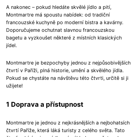
A nakonec – pokud hledáte skvělé jídlo a pití,
Montmartre má spoustu nabídek: od tradiční
francouzské kuchyně po moderní bistra a kavárny.
Doporučujeme ochutnat slavnou francouzskou
bagetu a vyzkoušet některé z místních klasických
jídel.
Montmartre je bezpochyby jednou z nejpůsobivějších
čtvrtí v Paříži, plná historie, umění a skvělého jídla.
Pokud se chystáte na návštěvu této čtvrti, určitě si ji
užijete!
1 Doprava a přístupnost
Montmartre je jednou z nejkrásnějších a nejbohatsích
čtvrtí Paříže, která láká turisty z celého světa. Tato