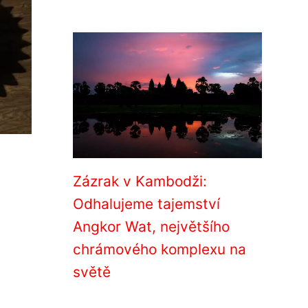
Zázrak v Kambodži:
Odhalujeme tajemství
Angkor Wat, největšího
chrámového komplexu na
světě