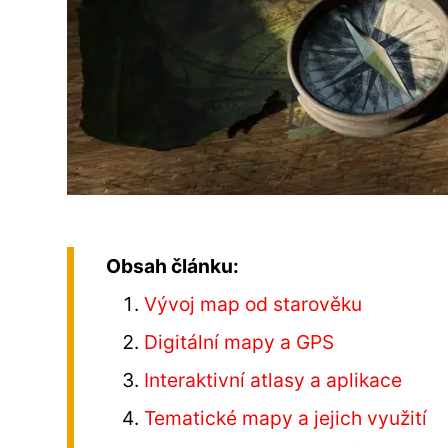
Obsah článku:
Vývoj map od starověku
Digitální mapy a GPS
Interaktivní atlasy a aplikace
Tematické mapy a jejich využití