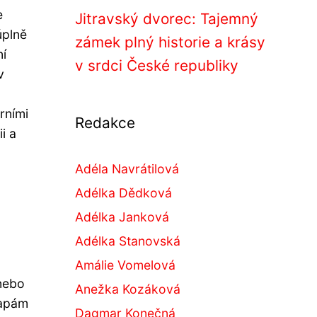
e
Jitravský dvorec: Tajemný
úplně
zámek plný historie a krásy
ní
v srdci České republiky
v
rními
Redakce
i a
Adéla Navrátilová
Adélka Dědková
Adélka Janková
Adélka Stanovská
Amálie Vomelová
 nebo
Anežka Kozáková
mapám
Dagmar Konečná