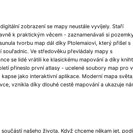
igitální zobrazení se mapy neustále vyvíjely. Staří
hlavně k praktickým věcem - zaznamenávali si pozemk
sunula tvorbu map dál díky Ptolemaiovi, který přišel s
 souřadnic. Ve středověku převládaly mapy s
e se lidé vrátili ke klasickému mapování a díky kniht
letí přineslo první atlasy - ucelené soubory map pro v
apse jako interaktivní aplikace. Moderní mapa světa,
ovce, vznikla díky dlouhé cestě mapování a ukazuje n
součástí našeho života. Když chceme někam jet, podí