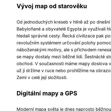
Vývoj map od starověku
Od jednoduchých kreseb v hlíně až po dnešní d
Babyloňané a obyvatelé Egypta je využívali 
hledali správné cesty. Řecká civilizace pak po
revolučním systémem určování polohy pomocí
náboženskými motivy, ale s příchodem renesanc
se mapy dostaly mezi běžné lidi. Šestnácté sto
obchod. V současnosti máme mapy doslova v k
už ji držíme v ruce nebo prohlížíme na obraz
Zemi v celé její složitosti.
Digitální mapy a GPS
Moderní mapa světa je dnes naprosto běžnou 