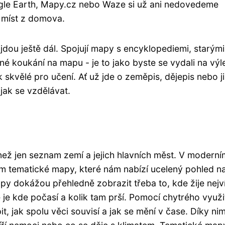
oogle Earth, Mapy.cz nebo Waze si už ani nedovedeme
 míst z domova.
 jdou ještě dál. Spojují mapy s encyklopediemi, starými
né koukání na mapu - je to jako byste se vydali na výl
 skvělé pro učení. Ať už jde o zeměpis, dějepis nebo j
jak se vzdělávat.
ež jen seznam zemí a jejich hlavních měst. V moderní
 tematické mapy, které nám nabízí ucelený pohled n
py dokážou přehledně zobrazit třeba to, kde žije nejvíc
 je kde počasí a kolik tam prší. Pomocí chytrého využi
, jak spolu věci souvisí a jak se mění v čase. Díky ni