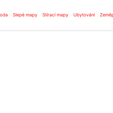
roda
Slepé mapy
Stírací mapy
Ubytování
Zeměp