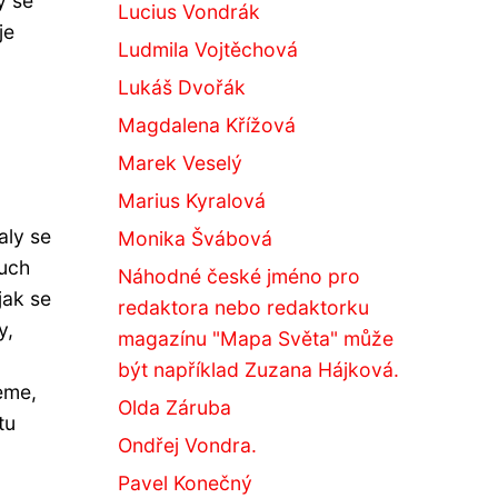
y se
Lucius Vondrák
je
Ludmila Vojtěchová
Lukáš Dvořák
Magdalena Křížová
Marek Veselý
Marius Kyralová
aly se
Monika Švábová
duch
Náhodné české jméno pro
jak se
redaktora nebo redaktorku
y,
magazínu "Mapa Světa" může
být například Zuzana Hájková.
eme,
Olda Záruba
tu
Ondřej Vondra.
Pavel Konečný