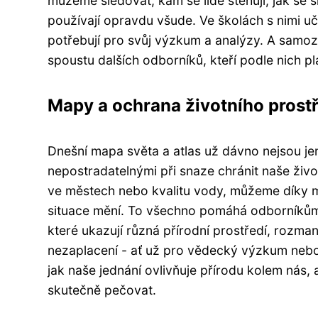
můžeme sledovat, kam se lidé stěhují, jak se 
používají opravdu všude. Ve školách s nimi uči
potřebují pro svůj výzkum a analýzy. A samo
spoustu dalších odborníků, kteří podle nich pl
Mapy a ochrana životního prostř
Dnešní mapa světa a atlas už dávno nejsou je
nepostradatelnými při snaze chránit naše živo
ve městech nebo kvalitu vody, můžeme díky m
situace mění. To všechno pomáhá odborníkům v
které ukazují různá přírodní prostředí, rozman
nezaplacení - ať už pro vědecký výzkum nebo 
jak naše jednání ovlivňuje přírodu kolem nás, 
skutečně pečovat.