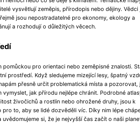
šíří nemoci nebo co se děje s klimatem. Tematické map
telé vysvětlují zeměpis, přírodopis nebo dějiny. Vědci 
zřejmě jsou nepostradatelné pro ekonomy, ekology a
ánují a rozhodují o důležitých věcech.
edí
n pomůckou pro orientaci nebo zeměpisné znalosti. St
tní prostředí. Když sledujeme mizející lesy, špatný vz
apám přesně určit problematická místa a pozorovat, 
ymyslet, jak přírodu nejlépe chránit. Podrobné atlas
itost živočichů a rostlin nebo ohrožené druhy, jsou k
pro to, aby se lidé dozvěděli víc. Díky nim lépe cháp
a uvědomujeme si, že je nejvyšší čas začít o naši plane