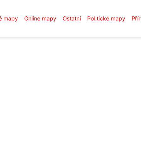
é mapy
Online mapy
Ostatní
Politické mapy
Pří