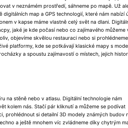
entovat v neznámém prostředí, sáhneme po mapě. Už al
 digitálních map a GPS technologií, které nám nabízí 
fonem v kapse máme vlastně celý svět na dlani. Digitál
ácpy, jaké je kde počasí nebo co zajímavého můžeme 
oliv, objevíme skvělou restauraci nebo si prohlédneme
živé platformy, kde se potkávají klasické mapy s mode
rocházky a spoustu zajímavostí o místech, jejich histori
u na stěně nebo v atlasu. Digitální technologie nám
ět kolem nás. Stačí pár kliknutí a můžeme se podívat
lici, prohlédnout si detailní 3D modely známých budov
e všechno a ještě mnohem víc zvládneme díky chytrým 