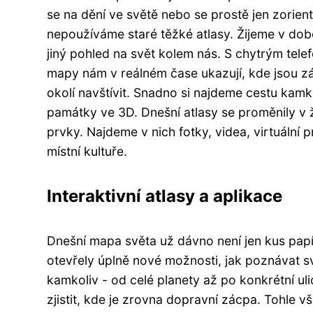
se na dění ve světě nebo se prostě jen zori
nepoužíváme staré těžké atlasy. Žijeme v době
jiný pohled na svět kolem nás. S chytrým tele
mapy nám v reálném čase ukazují, kde jsou z
okolí navštívit. Snadno si najdeme cestu kamk
památky ve 3D. Dnešní atlasy se proměnily v 
prvky. Najdeme v nich fotky, videa, virtuální p
místní kultuře.
Interaktivní atlasy a aplikace
Dnešní mapa světa už dávno není jen kus papír
otevřely úplně nové možnosti, jak poznávat sv
kamkoliv - od celé planety až po konkrétní u
zjistit, kde je zrovna dopravní zácpa. Tohl