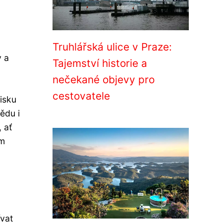
Truhlářská ulice v Praze:
y a
Tajemství historie a
nečekané objevy pro
cestovatele
isku
ědu i
 ať
ám
vat