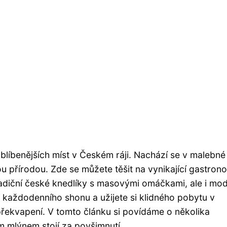
oblíbenějších míst v Českém ráji. Nachází se v malebné
u přírodou. Zde se můžete těšit na vynikající gastrono
radiční české knedlíky s masovými omáčkami, ale i mod
 každodenního shonu a užijete si klidného pobytu v
 překvapení. V tomto článku si povídáme o několika
m mlýnem stojí za povšimnutí.