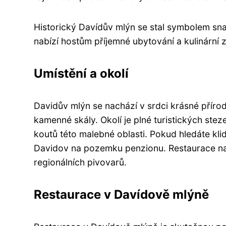
Historický Davídův mlýn se stal symbolem snah
nabízí hostům příjemné ubytování a kulinární z
Umístění a okolí
Davidův mlýn se nachází v srdci krásné přírod
kamenné skály. Okolí je plné turistických ste
koutů této malebné oblasti. Pokud hledáte klid
Davidov na pozemku penzionu. Restaurace nabí
regionálních pivovarů.
Restaurace v Davídově mlýně