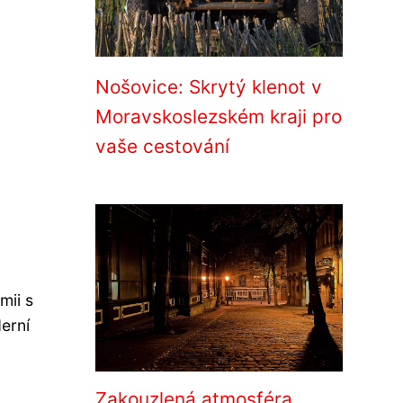
Nošovice: Skrytý klenot v
Moravskoslezském kraji pro
vaše cestování
mii s
erní
Zakouzlená atmosféra