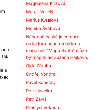
Magdalena Křížová
ním
Marek Veselý
Marius Kyralová
Monika Švábová
Náhodné české jméno pro
redaktora nebo redaktorku
nzion
magazínu "Mapa Světa" může
, tak
být například Zuzana Hájková.
Olda Záruba
le a
Ondřej Vondra.
axaci
Pavel Konečný
Petr Havelka
Petr Záviš
Přemysl Vokoun