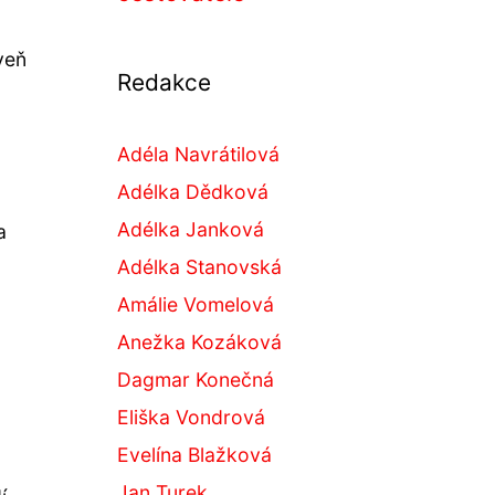
veň
Redakce
Adéla Navrátilová
Adélka Dědková
Adélka Janková
a
Adélka Stanovská
Amálie Vomelová
Anežka Kozáková
Dagmar Konečná
Eliška Vondrová
Evelína Blažková
Jan Turek