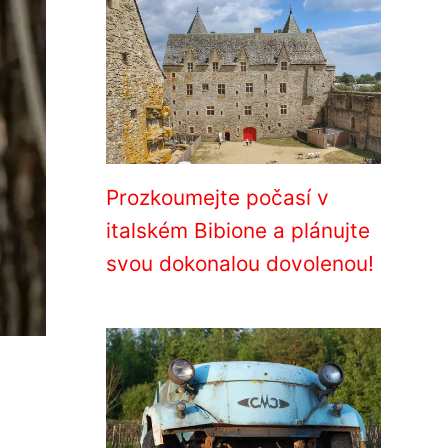
Prozkoumejte počasí v
italském Bibione a plánujte
svou dokonalou dovolenou!