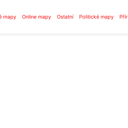
é mapy
Online mapy
Ostatní
Politické mapy
Pří