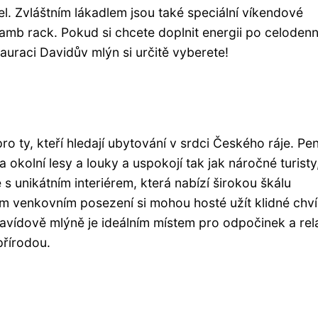
el. Zvláštním lákadlem jsou také speciální víkendové
amb rack. Pokud si chcete doplnit energii po celoden
tauraci Davidův mlýn si určitě vyberete!
o ty, kteří hledají ubytování v srdci Českého ráje. Pe
okolní lesy a louky a uspokojí tak jak náročné turisty
 s unikátním interiérem, která nabízí širokou škálu
ém venkovním posezení si mohou hosté užít klidné chví
Davídově mlýně je ideálním místem pro odpočinek a rel
přírodou.