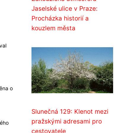
Jaselské ulice v Praze:
Procházka historií a
kouzlem města
val
něna o
Slunečná 129: Klenot mezi
pražskými adresami pro
kého
cestovatele