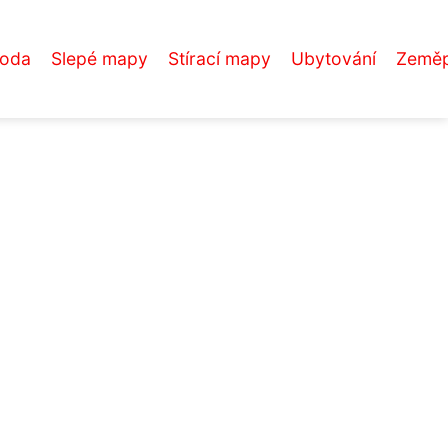
roda
Slepé mapy
Stírací mapy
Ubytování
Zeměp