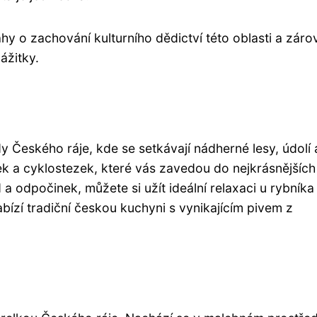
y o zachování kulturního dědictví této oblasti a záro
ážitky.
y Českého ráje, kde se setkávají nádherné lesy, údolí 
zek a cyklostezek, které vás zavedou do nejkrásnějších
 a odpočinek, můžete si užít ideální relaxaci u rybníka
zí tradiční českou kuchyni s vynikajícím pivem z