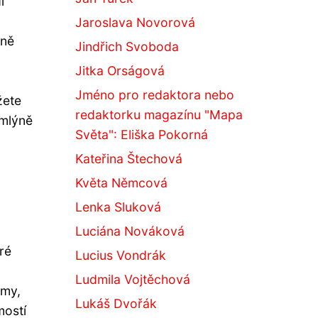
í
Jaroslava Novorová
yně
Jindřich Svoboda
Jitka Orságová
Jméno pro redaktora nebo
žete
redaktorku magazínu "Mapa
 mlýně
Světa": Eliška Pokorná
Kateřina Štechová
Květa Němcová
Lenka Sluková
Luciána Nováková
ré
Lucius Vondrák
Ludmila Vojtěchová
rmy,
Lukáš Dvořák
mostí