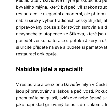
Restaurace v Davídově mlýně je skutečnou pe
bývalého mlýna, který byl pečlivě zrekonstruov
restaurace je elegantní a moderní, ale přitom
nabízí široký výběr tradičních českých jídel,
připravovány pouze z čerstvých surovin a s dů
nevynechejte utopence ze Štikova, které jsou 
posedět venku na terase u potoka Jizery a už
si určitě přijdete na své a budete si pamatovat 
restauraci obklopuje.
Nabídka jídel a specialit
V restauraci a penzionu Davidův mlýn v Českém
jsou připravovány s láskou a pečlivostí. Pokud
pochutnáte na guláši, svíčkové nebo španěls
jako například grilovaný losos s dresinkem z