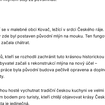
 se v malebné obci Kovač, ležící v srdci Českého ráje.
kdy zde byl postaven původní mlýn na mouku. Ten fungo
začala chátrat.
, kteří se rozhodli zachránit tuto krásnou historickou
vatel začali s rekonstrukcí mlýna na nový účel –
dé práce byla původní budova pečlivě opravena a dopl
ty.
hou hosté vychutnat tradiční českou kuchyni ve velmi
m bodem pro turisty, kteří chtějí objevovat krásy Čes
ta je jedinečná.