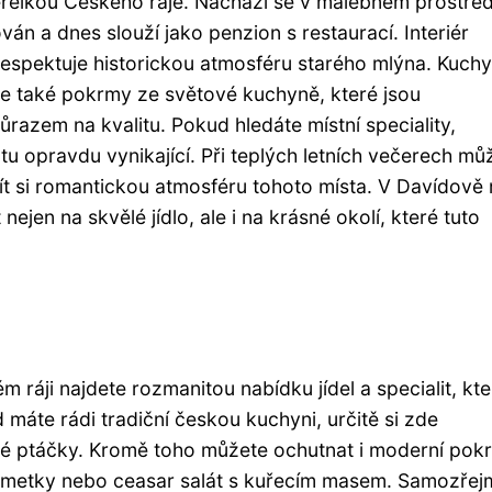
relkou Českého ráje. Nachází se v malebném prostřed
án a dnes slouží jako penzion s restaurací. Interiér
 respektuje historickou atmosféru starého mlýna. Kuch
 ale také pokrmy ze světové kuchyně, které jsou
razem na kvalitu. Pokud hledáte místní speciality,
tu opravdu vynikající. Při teplých letních večerech mů
ít si romantickou atmosféru tohoto místa. V Davídově
nejen na skvělé jídlo, ale i na krásné okolí, které tuto
 ráji najdete rozmanitou nabídku jídel a specialit, kte
 máte rádi tradiční českou kuchyni, určitě si zde
ké ptáčky. Kromě toho můžete ochutnat i moderní pok
 limetky nebo ceasar salát s kuřecím masem. Samozřej