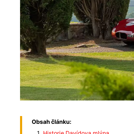
Obsah článku:
Historie Davídova mlýna