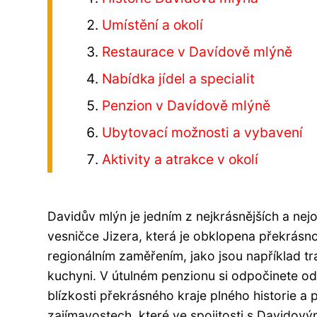
Umístění a okolí
Restaurace v Davídově mlýně
Nabídka jídel a specialit
Penzion v Davídově mlýně
Ubytovací možnosti a vybavení
Aktivity a atrakce v okolí
Davidův mlýn je jedním z nejkrásnějších a nej
vesničce Jizera, která je obklopena překrásno
regionálním zaměřením, jako jsou například t
kuchyni. V útulném penzionu si odpočinete od
blízkosti překrásného kraje plného historie a
zajímavostech, které ve spojitosti s Davidový