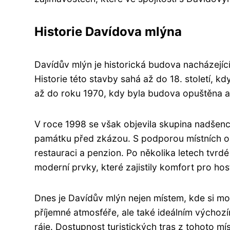
Historie Davídova mlýna
Davídův mlýn je historická budova nacházející
Historie této stavby sahá až do 18. století, 
až do roku 1970, kdy byla budova opuštěna a 
V roce 1998 se však objevila skupina nadšenců
památku před zkázou. S podporou místních oby
restauraci a penzion. Po několika letech tvr
moderní prvky, které zajistily komfort pro hos
Dnes je Davídův mlýn nejen místem, kde si mo
příjemné atmosféře, ale také ideálním výchozí
ráje. Dostupnost turistických tras z tohoto mís