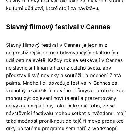
slavný filmový festival, ale také zajímavou historii a
kulturní dědictví, které stojí za návštěvu.
Slavný filmový festival v Cannes
Slavný filmový festival v Cannes je jedním z
nejprestižnějších a nejobdivovanějších kulturních
událostí na světě. Každý rok se setkávají v Cannes
nejslavnější filmaři a herci z celého světa, aby
představili své novinky a soutěžili o ocenění Zlatá
palma. Mnoho lidí považuje festival v Cannes za
vrcholný okamžik filmového průmyslu, protože zde
mohou být objeveni noví talenti a prezentovány
nejvýznamnější filmy roku. A kromě toho, že se
návštěvníci festivalu mohou setkat s hvězdami, mají
také možnost proniknout do tajů filmové produkce
díky bohatému programu seminářů a workshopů.