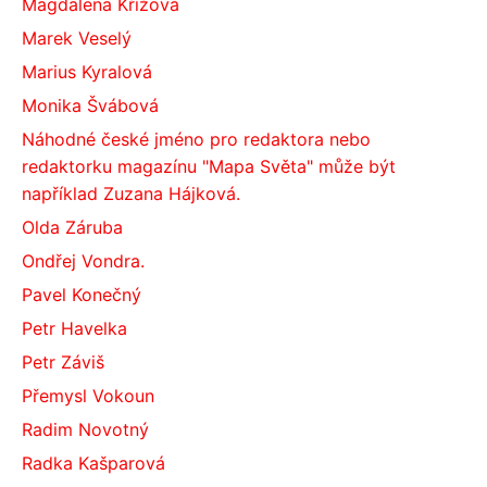
Magdalena Křížová
Marek Veselý
Marius Kyralová
Monika Švábová
Náhodné české jméno pro redaktora nebo
redaktorku magazínu "Mapa Světa" může být
například Zuzana Hájková.
Olda Záruba
Ondřej Vondra.
Pavel Konečný
Petr Havelka
Petr Záviš
Přemysl Vokoun
Radim Novotný
Radka Kašparová