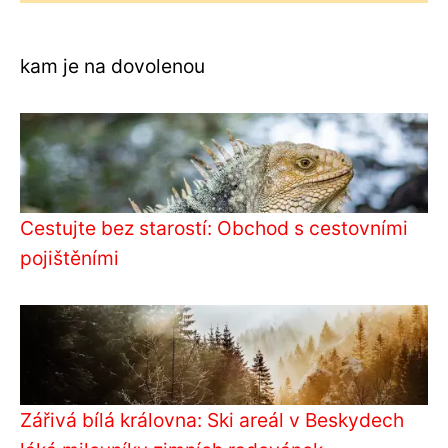
kam je na dovolenou
Cestujte bez starostí: Obchod s cestovními
pojištěními
Zářivá bílá královna: Ski areál v Beskydech