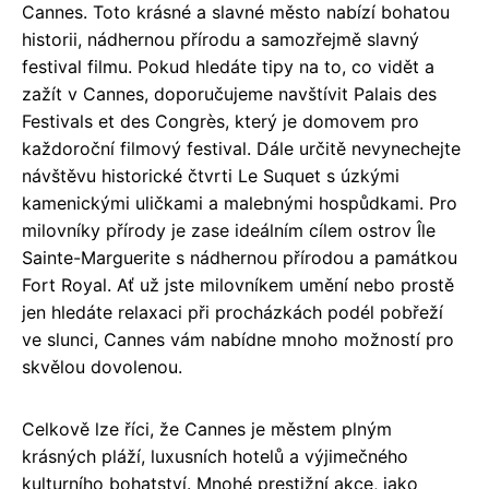
Cannes. Toto krásné a slavné město nabízí bohatou
historii, nádhernou přírodu a samozřejmě slavný
festival filmu. Pokud hledáte tipy na to, co vidět a
zažít v Cannes, doporučujeme navštívit Palais des
Festivals et des Congrès, který je domovem pro
každoroční filmový festival. Dále určitě nevynechejte
návštěvu historické čtvrti Le Suquet s úzkými
kamenickými uličkami a malebnými hospůdkami. Pro
milovníky přírody je zase ideálním cílem ostrov Île
Sainte-Marguerite s nádhernou přírodou a památkou
Fort Royal. Ať už jste milovníkem umění nebo prostě
jen hledáte relaxaci při procházkách podél pobřeží
ve slunci, Cannes vám nabídne mnoho možností pro
skvělou dovolenou.
Celkově lze říci, že Cannes je městem plným
krásných pláží, luxusních hotelů a výjimečného
kulturního bohatství. Mnohé prestižní akce, jako