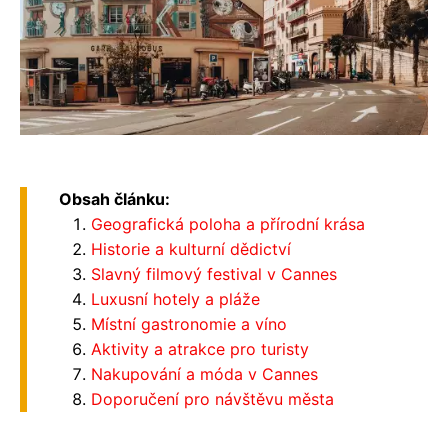
Obsah článku:
Geografická poloha a přírodní krása
Historie a kulturní dědictví
Slavný filmový festival v Cannes
Luxusní hotely a pláže
Místní gastronomie a víno
Aktivity a atrakce pro turisty
Nakupování a móda v Cannes
Doporučení pro návštěvu města