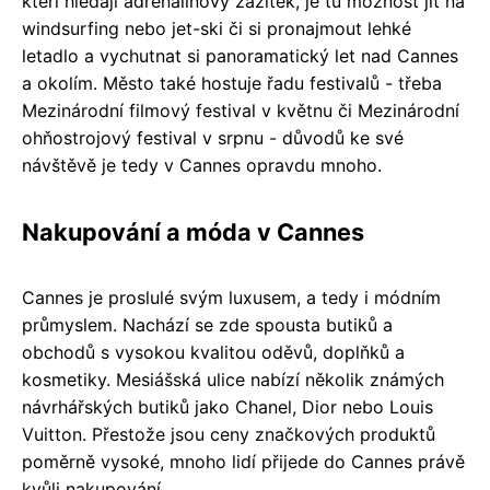
kteří hledají adrenalinový zážitek, je tu možnost jít na
windsurfing nebo jet-ski či si pronajmout lehké
letadlo a vychutnat si panoramatický let nad Cannes
a okolím. Město také hostuje řadu festivalů - třeba
Mezinárodní filmový festival v květnu či Mezinárodní
ohňostrojový festival v srpnu - důvodů ke své
návštěvě je tedy v Cannes opravdu mnoho.
Nakupování a móda v Cannes
Cannes je proslulé svým luxusem, a tedy i módním
průmyslem. Nachází se zde spousta butiků a
obchodů s vysokou kvalitou oděvů, doplňků a
kosmetiky. Mesiášská ulice nabízí několik známých
návrhářských butiků jako Chanel, Dior nebo Louis
Vuitton. Přestože jsou ceny značkových produktů
poměrně vysoké, mnoho lidí přijede do Cannes právě
kvůli nakupování.