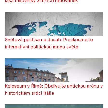
láká milovníky zimních radovánek
Světová politika na dosah: Prozkoumejte
interaktivní politickou mapu světa
Koloseum v Římě: Obdivujte antickou arénu v
historickém srdci Itálie