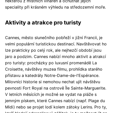
některou z místních vináren a ochutnat jejich
speciality při krásném výhledu na středozemní moře.
Aktivity a atrakce pro turisty
Cannes, město slunečního pobřeží v jižní Francii, je
velmi populární turistickou destinací. Navštěvovat ho
lze prakticky po celý rok, ale nejhezčí období jsou
jaro a podzim. Cannes nabízí mnoho aktivit a atrakcí
pro turisty: procházky po luxusní promenádě La
Croisette, návštěvy muzea filmu, prohlídka starého
přístavu a katedrály Notre-Dame-de-l'Espérance.
Milovníci historie si nemohou nechat ujít návštěvu
pevnosti Fort Royal na ostrově Île Sainte-Marguerite.
V letních měsících je možné se vydat na pláže s
jemným pískem, které Cannes nabízí (např. Plage du
Midi) nebo se projet lodí kolem zátoky Lerins. Pro ty,