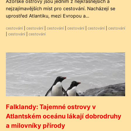
Azorské ostrovy jsou jedním z nejkrásnějších a
nejzajímavějších míst pro cestování. Nacházejí se
uprostřed Atlantiku, mezi Evropou a...
cestování
|
cestování
|
cestování
|
cestování
|
cestování
|
cestování
|
cestování
|
cestování
Falklandy: Tajemné ostrovy v
Atlantském oceánu lákají dobrodruhy
a milovníky přírody