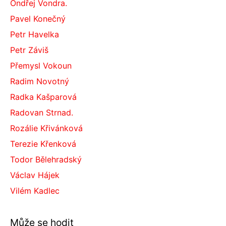
Ondřej Vondra.
Pavel Konečný
Petr Havelka
Petr Záviš
Přemysl Vokoun
Radim Novotný
Radka Kašparová
Radovan Strnad.
Rozálie Křivánková
Terezie Křenková
Todor Bělehradský
Václav Hájek
Vilém Kadlec
Může se hodit