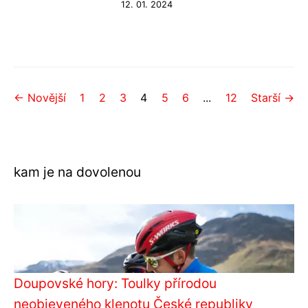
12. 01. 2024
← Novější
1
2
3
4
5
6
...
12
Starší →
kam je na dovolenou
Doupovské hory: Toulky přírodou
neobjeveného klenotu České republiky