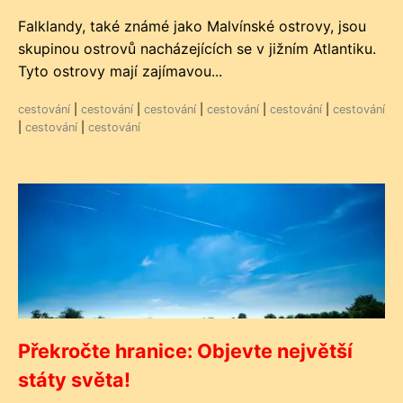
Falklandy, také známé jako Malvínské ostrovy, jsou
skupinou ostrovů nacházejících se v jižním Atlantiku.
Tyto ostrovy mají zajímavou...
cestování
|
cestování
|
cestování
|
cestování
|
cestování
|
cestování
|
cestování
|
cestování
Překročte hranice: Objevte největší
státy světa!