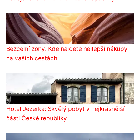
Bezcelní zóny: Kde najdete nejlepší nákupy
na vašich cestách
Hotel Jezerka: Skvělý pobyt v nejkrásnější
části České republiky