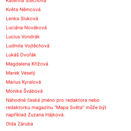
Kateřina Štechová
Květa Němcová
Lenka Sluková
Luciána Nováková
Lucius Vondrák
Ludmila Vojtěchová
Lukáš Dvořák
Magdalena Křížová
Marek Veselý
Marius Kyralová
Monika Švábová
Náhodné české jméno pro redaktora nebo
redaktorku magazínu "Mapa Světa" může být
například Zuzana Hájková.
Olda Záruba