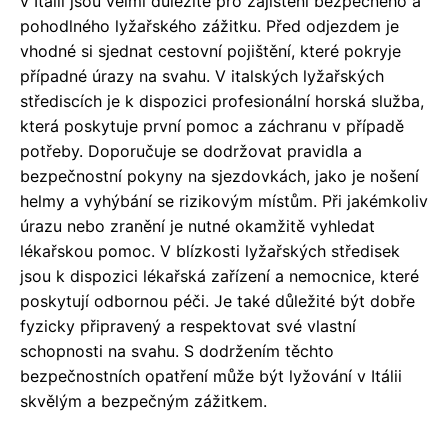
v Itálii jsou velmi důležité pro zajištění bezpečného a
pohodlného lyžařského zážitku. Před odjezdem je
vhodné si sjednat cestovní pojištění, které pokryje
případné úrazy na svahu. V italských lyžařských
střediscích je k dispozici profesionální horská služba,
která poskytuje první pomoc a záchranu v případě
potřeby. Doporučuje se dodržovat pravidla a
bezpečnostní pokyny na sjezdovkách, jako je nošení
helmy a vyhýbání se rizikovým místům. Při jakémkoliv
úrazu nebo zranění je nutné okamžitě vyhledat
lékařskou pomoc. V blízkosti lyžařských středisek
jsou k dispozici lékařská zařízení a nemocnice, které
poskytují odbornou péči. Je také důležité být dobře
fyzicky připravený a respektovat své vlastní
schopnosti na svahu. S dodržením těchto
bezpečnostních opatření může být lyžování v Itálii
skvělým a bezpečným zážitkem.