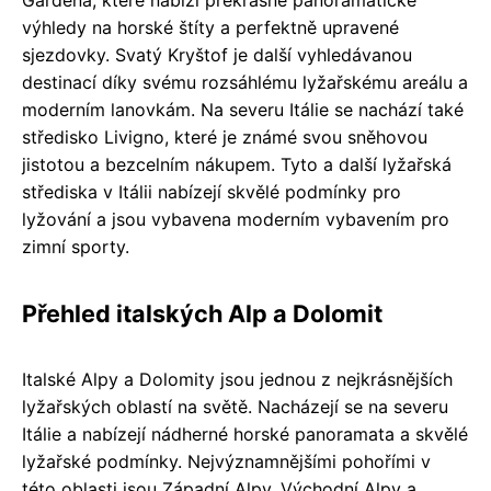
Gardena, které nabízí překrásné panoramatické
výhledy na horské štíty a perfektně upravené
sjezdovky. Svatý Kryštof je další vyhledávanou
destinací díky svému rozsáhlému lyžařskému areálu a
moderním lanovkám. Na severu Itálie se nachází také
středisko Livigno, které je známé svou sněhovou
jistotou a bezcelním nákupem. Tyto a další lyžařská
střediska v Itálii nabízejí skvělé podmínky pro
lyžování a jsou vybavena moderním vybavením pro
zimní sporty.
Přehled italských Alp a Dolomit
Italské Alpy a Dolomity jsou jednou z nejkrásnějších
lyžařských oblastí na světě. Nacházejí se na severu
Itálie a nabízejí nádherné horské panoramata a skvělé
lyžařské podmínky. Nejvýznamnějšími pohořími v
této oblasti jsou Západní Alpy, Východní Alpy a