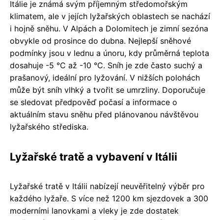
Itálie je známá svým příjemným středomořským
klimatem, ale v jejích lyžařských oblastech se nachází
i hojně sněhu. V Alpách a Dolomitech je zimní sezóna
obvykle od prosince do dubna. Nejlepší sněhové
podmínky jsou v lednu a únoru, kdy průměrná teplota
dosahuje -5 °C až -10 °C. Sníh je zde často suchý a
prašanový, ideální pro lyžování. V nižších polohách
může být sníh vlhký a tvořit se umrzliny. Doporučuje
se sledovat předpověď počasí a informace o
aktuálním stavu sněhu před plánovanou návštěvou
lyžařského střediska.
Lyžařské tratě a vybavení v Itálii
Lyžařské tratě v Itálii nabízejí neuvěřitelný výběr pro
každého lyžaře. S více než 1200 km sjezdovek a 300
moderními lanovkami a vleky je zde dostatek