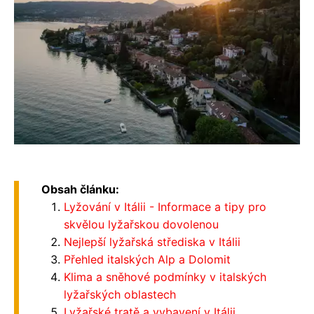
Obsah článku:
Lyžování v Itálii - Informace a tipy pro
skvělou lyžařskou dovolenou
Nejlepší lyžařská střediska v Itálii
Přehled italských Alp a Dolomit
Klima a sněhové podmínky v italských
lyžařských oblastech
Lyžařské tratě a vybavení v Itálii