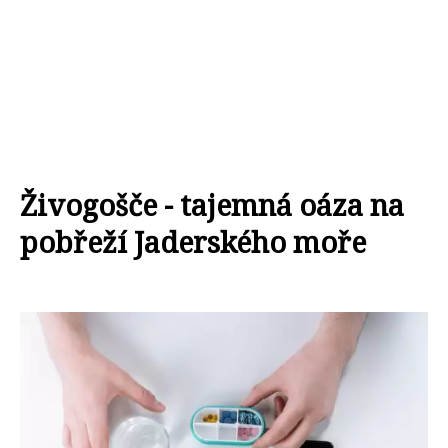
Živogošče - tajemná oáza na
pobřeží Jaderského moře