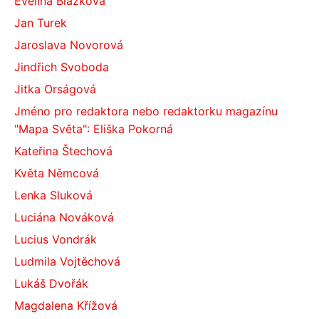
Evelína Blažková
Jan Turek
Jaroslava Novorová
Jindřich Svoboda
Jitka Orságová
Jméno pro redaktora nebo redaktorku magazínu
"Mapa Světa": Eliška Pokorná
Kateřina Štechová
Květa Němcová
Lenka Sluková
Luciána Nováková
Lucius Vondrák
Ludmila Vojtěchová
Lukáš Dvořák
Magdalena Křížová