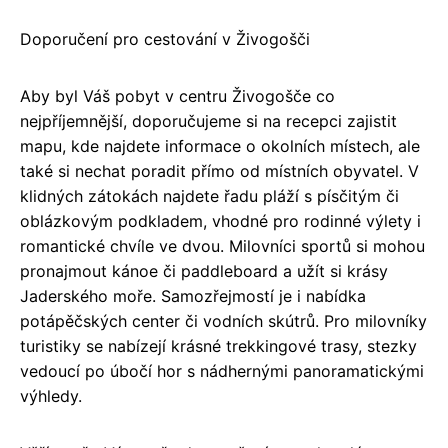
Doporučení pro cestování v Živogošči
Aby byl Váš pobyt v centru Živogošče co
nejpříjemnější, doporučujeme si na recepci zajistit
mapu, kde najdete informace o okolních místech, ale
také si nechat poradit přímo od místních obyvatel. V
klidných zátokách najdete řadu pláží s písčitým či
oblázkovým podkladem, vhodné pro rodinné výlety i
romantické chvíle ve dvou. Milovníci sportů si mohou
pronajmout kánoe či paddleboard a užít si krásy
Jaderského moře. Samozřejmostí je i nabídka
potápěčských center či vodních skútrů. Pro milovníky
turistiky se nabízejí krásné trekkingové trasy, stezky
vedoucí po úbočí hor s nádhernými panoramatickými
výhledy.