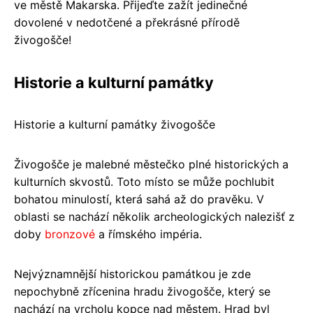
ve městě Makarska. Přijeďte zažít jedinečné
dovolené v nedotčené a překrásné přírodě
živogošče!
Historie a kulturní památky
Historie a kulturní památky živogošče
Živogošče je malebné městečko plné historických a
kulturních skvostů. Toto místo se může pochlubit
bohatou minulostí, která sahá až do pravěku. V
oblasti se nachází několik archeologických nalezišť z
doby
bronzové
a římského impéria.
Nejvýznamnější historickou památkou je zde
nepochybně zřícenina hradu živogošče, který se
nachází na vrcholu kopce nad městem. Hrad byl