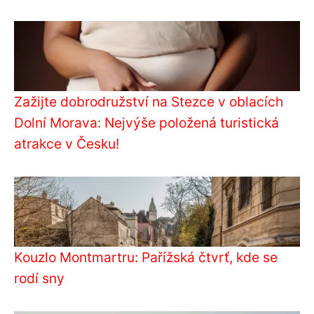
Zažijte dobrodružství na Stezce v oblacích
Dolní Morava: Nejvýše položená turistická
atrakce v Česku!
Kouzlo Montmartru: Pařížská čtvrť, kde se
rodí sny