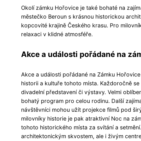
Okolí zámku Hořovice je také bohaté na zají
městečko Beroun s krásnou historickou archit
kopcovité krajině Českého krasu. Pro milovníky
relaxaci v klidné atmosféře.
Akce a události pořádané na zá
Akce a události pořádané na Zámku Hořovice 
historii a kultuře tohoto místa. Každoročně se
divadelní představení či výstavy. Velmi oblíben
bohatý program pro celou rodinu. Další zajímav
návštěvníci mohou užít projekce filmů pod š
milovníky historie je pak atraktivní Noc na z
tohoto historického místa za svítání a setmění
architektonickým skvostem, ale i živým centre