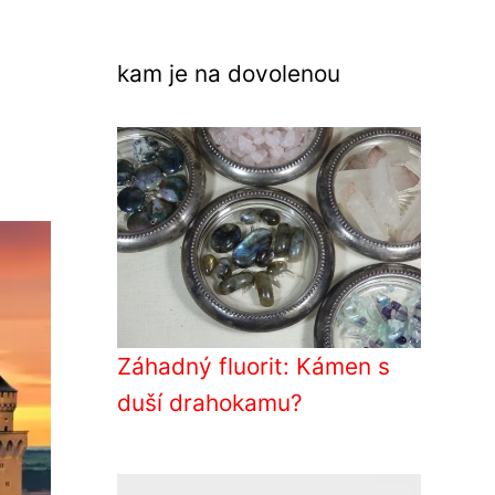
kam je na dovolenou
Záhadný fluorit: Kámen s
duší drahokamu?