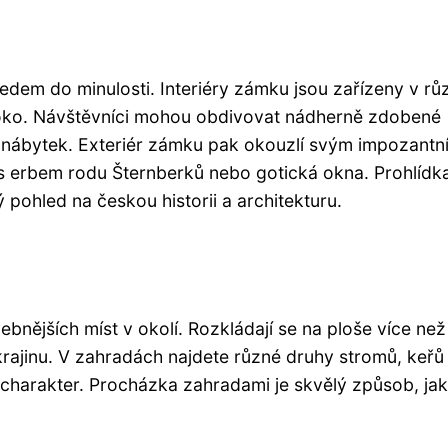
edem do minulosti. Interiéry zámku jsou zařízeny v r
aroko. Návštěvníci mohou obdivovat nádherně zdobené
ý nábytek. Exteriér zámku pak okouzlí svým impozantn
y s erbem rodu Šternberků nebo gotická okna. Prohlídk
ý pohled na českou historii a architekturu.
nějších míst v okolí. Rozkládají se na ploše více než
krajinu. V zahradách najdete různé druhy stromů, keřů
 charakter. Procházka zahradami je skvělý způsob, jak