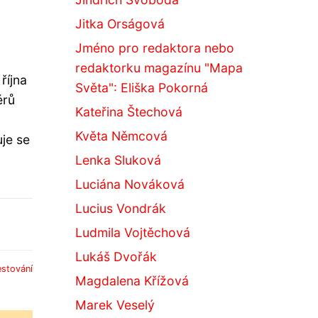
Jitka Orságová
Jméno pro redaktora nebo
redaktorku magazínu "Mapa
října
Světa": Eliška Pokorná
érů
Kateřina Štechová
Květa Němcová
je se
Lenka Sluková
Luciána Nováková
Lucius Vondrák
Ludmila Vojtěchová
Lukáš Dvořák
estování
Magdalena Křížová
Marek Veselý