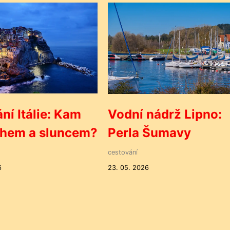
ní Itálie: Kam
Vodní nádrž Lipno:
ěhem a sluncem?
Perla Šumavy
cestování
6
23. 05. 2026