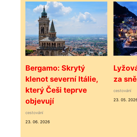
Bergamo: Skrytý
Lyžová
klenot severní Itálie,
za sn
který Češi teprve
cestování
objevují
23. 05. 202
cestování
23. 06. 2026