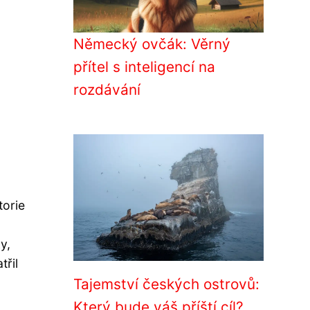
Německý ovčák: Věrný
přítel s inteligencí na
rozdávání
torie
y,
třil
Tajemství českých ostrovů:
Který bude váš příští cíl?