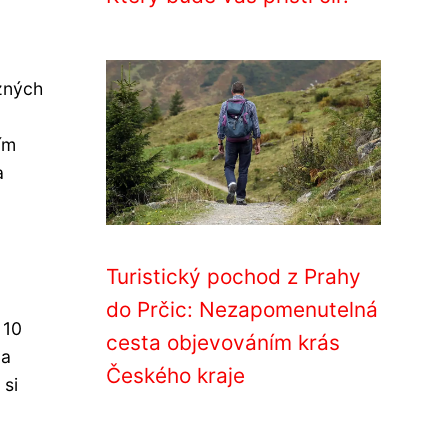
ůzných
ím
a
Turistický pochod z Prahy
do Prčic: Nezapomenutelná
 10
cesta objevováním krás
 a
Českého kraje
 si