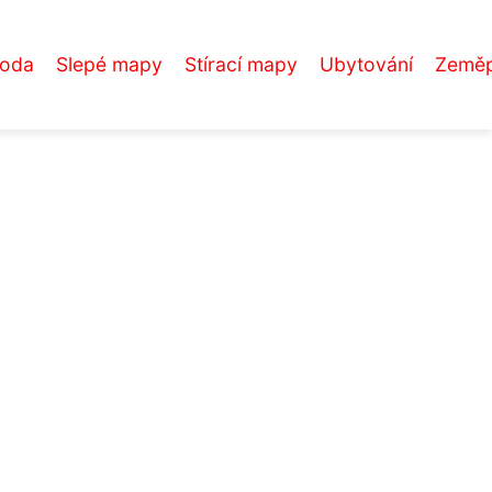
roda
Slepé mapy
Stírací mapy
Ubytování
Zeměp