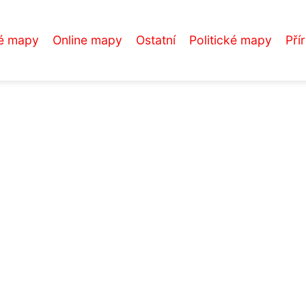
é mapy
Online mapy
Ostatní
Politické mapy
Pří