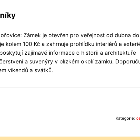
vníky
ořovice: Zámek je otevřen pro veřejnost od dubna do 
 kolem 100 Kč a zahrnuje prohlídku interiérů a exteri
oskytují zajímavé informace o historii a architektuře
bčerstvení a suvenýry v blízkém okolí zámku. Doporuču
em víkendů a svátků.
Kategorie:
c