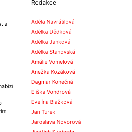
Redakce
Adéla Navrátilová
st a
Adélka Dědková
Adélka Janková
Adélka Stanovská
Amálie Vomelová
Anežka Kozáková
Dagmar Konečná
nabízí
Eliška Vondrová
Evelína Blažková
o
vím
Jan Turek
Jaroslava Novorová
Jindřich Svoboda