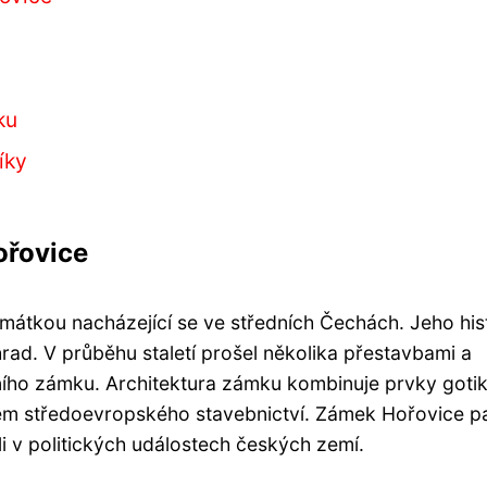
ku
íky
ořovice
átkou nacházející se ve středních Čechách. Jeho his
hrad. V průběhu staletí prošel několika přestavbami a
ího zámku. Architektura zámku kombinuje prvky gotik
lem středoevropského stavebnictví. Zámek Hořovice pa
i v politických událostech českých zemí.