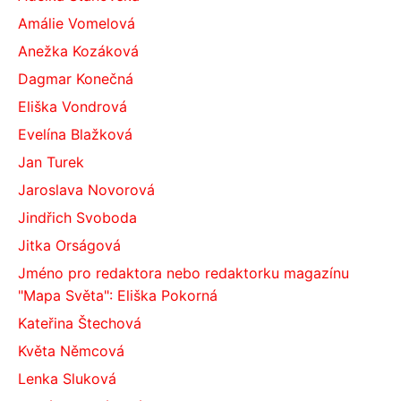
Amálie Vomelová
Anežka Kozáková
Dagmar Konečná
Eliška Vondrová
Evelína Blažková
Jan Turek
Jaroslava Novorová
Jindřich Svoboda
Jitka Orságová
Jméno pro redaktora nebo redaktorku magazínu
"Mapa Světa": Eliška Pokorná
Kateřina Štechová
Květa Němcová
Lenka Sluková