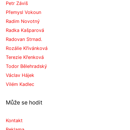
Petr Záviš
Přemysl Vokoun
Radim Novotný
Radka Kašparová
Radovan Strnad.
Rozálie Křivánková
Terezie Křenková
Todor Bělehradský
Václav Hájek
Vilém Kadlec
Může se hodit
Kontakt
Reklama