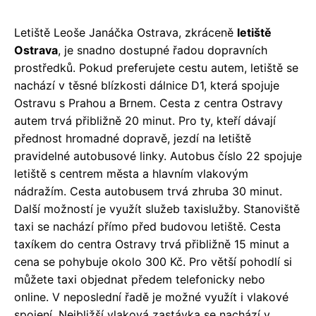
Letiště Leoše Janáčka Ostrava, zkráceně
letiště
Ostrava
, je snadno dostupné řadou dopravních
prostředků. Pokud preferujete cestu autem, letiště se
nachází v těsné blízkosti dálnice D1, která spojuje
Ostravu s Prahou a Brnem. Cesta z centra Ostravy
autem trvá přibližně 20 minut. Pro ty, kteří dávají
přednost hromadné dopravě, jezdí na letiště
pravidelné autobusové linky. Autobus číslo 22 spojuje
letiště s centrem města a hlavním vlakovým
nádražím. Cesta autobusem trvá zhruba 30 minut.
Další možností je využít služeb taxislužby. Stanoviště
taxi se nachází přímo před budovou letiště. Cesta
taxíkem do centra Ostravy trvá přibližně 15 minut a
cena se pohybuje okolo 300 Kč. Pro větší pohodlí si
můžete taxi objednat předem telefonicky nebo
online. V neposlední řadě je možné využít i vlakové
spojení. Nejbližší vlaková zastávka se nachází v