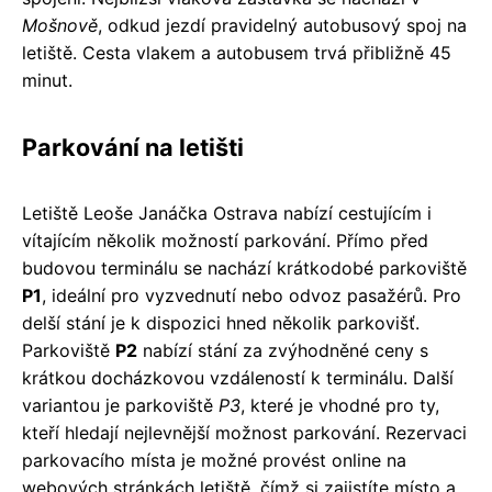
Mošnově
, odkud jezdí pravidelný autobusový spoj na
letiště. Cesta vlakem a autobusem trvá přibližně 45
minut.
Parkování na letišti
Letiště Leoše Janáčka Ostrava nabízí cestujícím i
vítajícím několik možností parkování. Přímo před
budovou terminálu se nachází krátkodobé parkoviště
P1
, ideální pro vyzvednutí nebo odvoz pasažérů. Pro
delší stání je k dispozici hned několik parkovišť.
Parkoviště
P2
nabízí stání za zvýhodněné ceny s
krátkou docházkovou vzdáleností k terminálu. Další
variantou je parkoviště
P3
, které je vhodné pro ty,
kteří hledají nejlevnější možnost parkování. Rezervaci
parkovacího místa je možné provést online na
webových stránkách letiště, čímž si zajistíte místo a