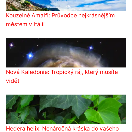
Kouzelné Amalfi: Průvodce nejkrásnějším
městem v Itálii
Nová Kaledonie: Tropický ráj, který musíte
vidět
Hedera helix: Nenáročná kráska do vašeho