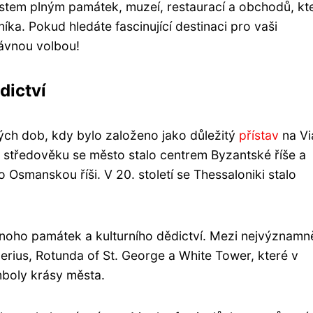
stem plným památek, muzeí, restaurací a obchodů, kt
íka. Pokud hledáte fascinující destinaci pro vaši
rávnou volbou!
dictví
kých dob, kdy bylo založeno jako důležitý
přístav
na Vi
m středověku se město stalo centrem Byzantské říše a
o Osmanskou říši. V 20. století se Thessaloniki stalo
mnoho památek a kulturního dědictví. Mezi nejvýznamně
lerius, Rotunda of St. George a White Tower, které v
mboly krásy města.