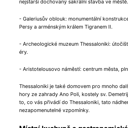
nejstarší dochovaný sakrální stavba ve městě
- Galeriusův oblouk: monumentální konstrukce
Persy a arménským králem Tigranem II.
- Archeologické muzeum Thessaloniki: útočišt
éry.
- Aristotelousovo náměstí: centrum města, pl
Thessaloniki je také domovem pro mnoho dalšíc
hory ze zahrady Ano Poli, kostely sv. Demetri
to, co vás přivádí do Thessaloniki, tato nád
nezapomenutelné vzpomínky.