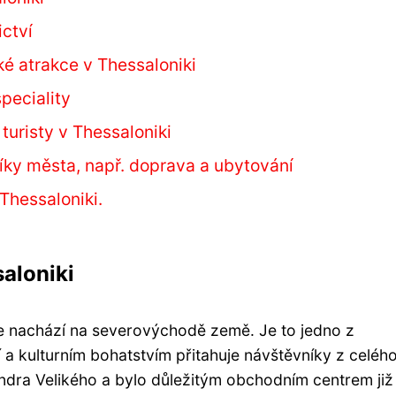
ictví
ké atrakce v Thessaloniki
peciality
turisty v Thessaloniki
íky města, např. doprava a ubytování
Thessaloniki.
aloniki
se nachází na severovýchodě země. Je to jedno z
 a kulturním bohatstvím přitahuje návštěvníky z celéh
ndra Velikého a bylo důležitým obchodním centrem již