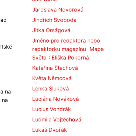
Jaroslava Novorová
nad
Jindřich Svoboda
Jitka Orságová
Jméno pro redaktora nebo
ntské
redaktorku magazínu "Mapa
Světa": Eliška Pokorná
Kateřina Štechová
Květa Němcová
Lenka Sluková
ka na
Luciána Nováková
u na
Lucius Vondrák
Ludmila Vojtěchová
Lukáš Dvořák