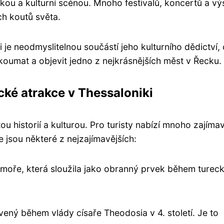
kou a kulturní scénou. Mnoho festivalů, koncertů a vý
ch koutů světa.
i je neodmyslitelnou součástí jeho kulturního dědictví,
oumat a objevit jedno z nejkrásnějších měst v Řecku.
cké atrakce v Thessaloniki
tou historií a kulturou. Pro turisty nabízí mnoho zajíma
e jsou některé z nejzajímavějších:
o moře, která sloužila jako obranný prvek během turec
vený během vlády císaře Theodosia v 4. století. Je to