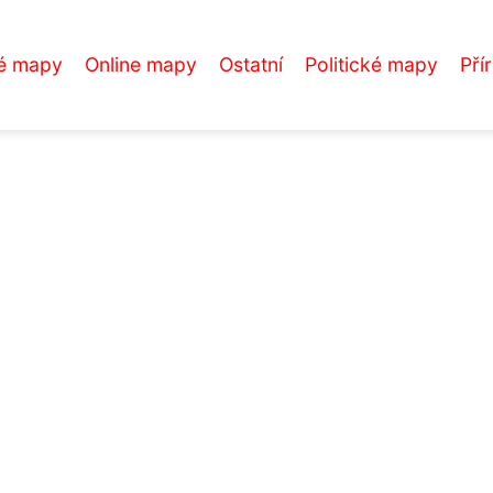
é mapy
Online mapy
Ostatní
Politické mapy
Pří