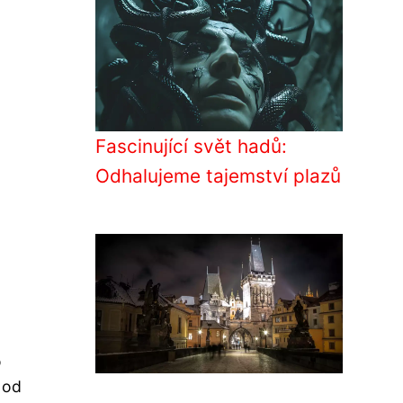
Fascinující svět hadů:
Odhalujeme tajemství plazů
o
 od