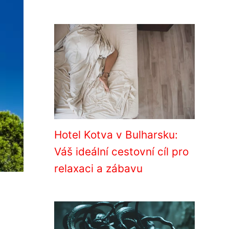
Hotel Kotva v Bulharsku:
Váš ideální cestovní cíl pro
relaxaci a zábavu