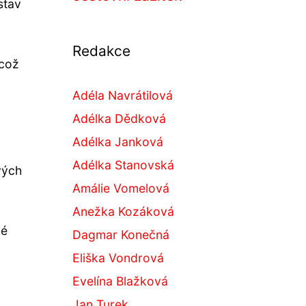
stav
Redakce
 což
Adéla Navrátilová
Adélka Dědková
Adélka Janková
Adélka Stanovská
vých
Amálie Vomelová
Anežka Kozáková
ké
Dagmar Konečná
Eliška Vondrová
Evelína Blažková
Jan Turek