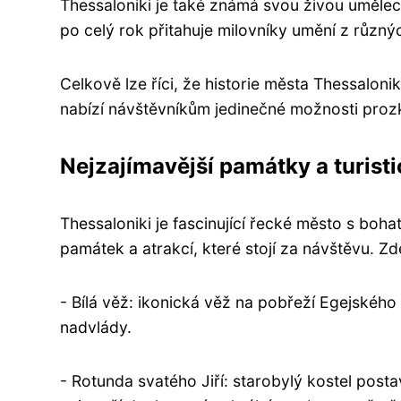
Thessaloniki je také známá svou živou umělec
po celý rok přitahuje milovníky umění z různý
Celkově lze říci, že historie města Thessalonik
nabízí návštěvníkům jedinečné možnosti prozk
Nejzajímavější památky a turisti
Thessaloniki je fascinující řecké město s boha
památek a atrakcí, které stojí za návštěvu. Zd
- Bílá věž: ikonická věž na pobřeží Egejskéh
nadvlády.
- Rotunda svatého Jiří: starobylý kostel posta