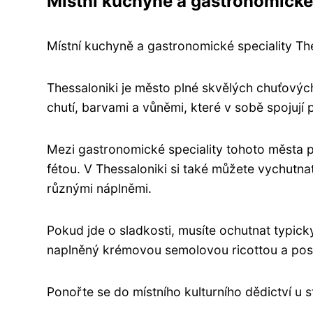
Místní kuchyně a gastronomické 
Místní kuchyně a gastronomické speciality Th
Thessaloniki je město plné skvělých chuťový
chutí, barvami a vůněmi, které v sobě spojuj
Mezi gastronomické speciality tohoto města pat
fétou. V Thessaloniki si také můžete vychutna
různými náplněmi.
Pokud jde o sladkosti, musíte ochutnat typic
naplněný krémovou semolovou ricottou a pos
Ponořte se do místního kulturního dědictví u st