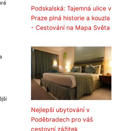
eré
Podskalská: Tajemná ulice v
Praze plná historie a kouzla
- Cestování na Mapa Světa
a
jší
Nejlepší ubytování v
Poděbradech pro váš
cestovní zážitek