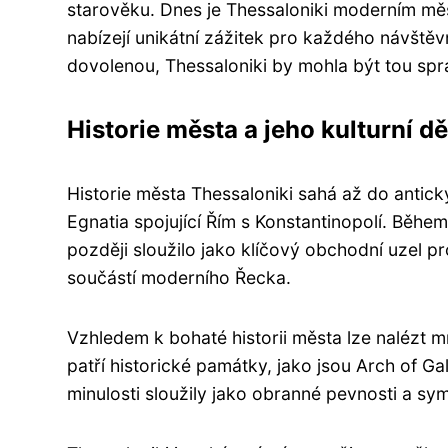
starověku. Dnes je Thessaloniki moderním mě
nabízejí unikátní zážitek pro každého návštěvn
dovolenou, Thessaloniki by mohla být tou sp
Historie města a jeho kulturní dě
Historie města Thessaloniki sahá až do antic
Egnatia spojující Řím s Konstantinopolí. Běhe
později sloužilo jako klíčový obchodní uzel pr
součástí moderního Řecka.
Vzhledem k bohaté historii města lze nalézt 
patří historické památky, jako jsou Arch of Ga
minulosti sloužily jako obranné pevnosti a sy