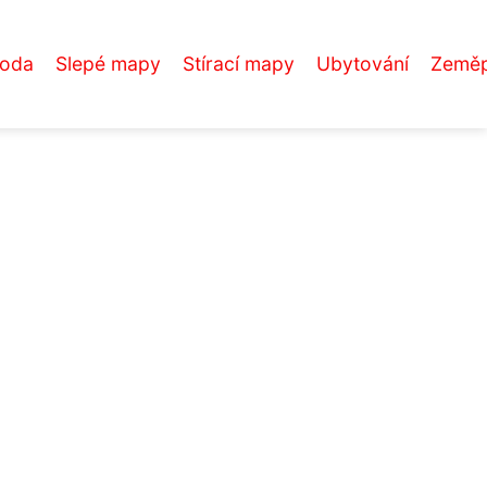
roda
Slepé mapy
Stírací mapy
Ubytování
Zeměp