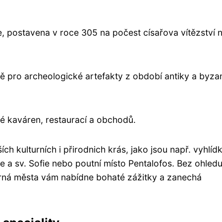
.
, postavena v roce 305 na počest císařova vítězství 
ě pro archeologické artefakty z období antiky a byza
né kaváren, restaurací a obchodů.
h kulturních i přirodnich krás, jako jsou např. vyhlíd
je a sv. Sofie nebo poutní místo Pentalofos. Bez ohled
herná města vám nabídne bohaté zážitky a zanechá