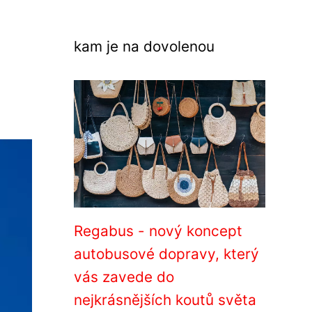
kam je na dovolenou
Regabus - nový koncept
autobusové dopravy, který
vás zavede do
nejkrásnějších koutů světa