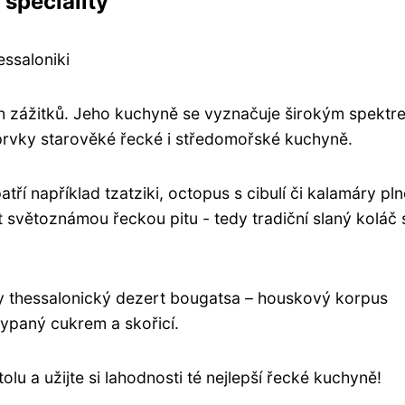
speciality
essaloniki
ch zážitků. Jeho kuchyně se vyznačuje širokým spektr
í prvky starověké řecké i středomořské kuchyně.
ří například tzatziki, octopus s cibulí či kalamáry pl
t světoznámou řeckou pitu - tedy tradiční slaný koláč 
ky thessalonický dezert bougatsa – houskový korpus
ypaný cukrem a skořicí.
olu a užijte si lahodnosti té nejlepší řecké kuchyně!