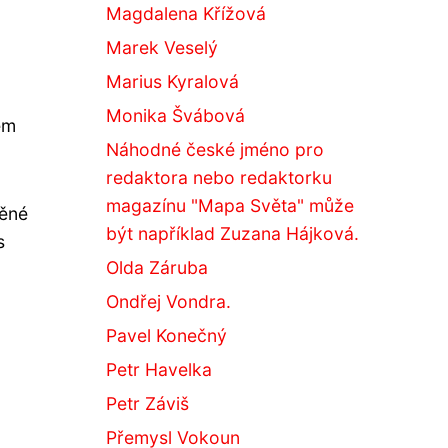
Magdalena Křížová
Marek Veselý
Marius Kyralová
Monika Švábová
em
Náhodné české jméno pro
redaktora nebo redaktorku
magazínu "Mapa Světa" může
něné
být například Zuzana Hájková.
s
Olda Záruba
Ondřej Vondra.
Pavel Konečný
Petr Havelka
Petr Záviš
Přemysl Vokoun