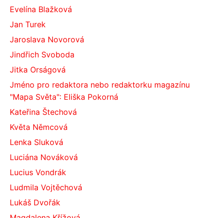
Evelína Blažková
Jan Turek
Jaroslava Novorová
Jindřich Svoboda
Jitka Orságová
Jméno pro redaktora nebo redaktorku magazínu
"Mapa Světa": Eliška Pokorná
Kateřina Štechová
Květa Němcová
Lenka Sluková
Luciána Nováková
Lucius Vondrák
Ludmila Vojtěchová
Lukáš Dvořák
Magdalena Křížová