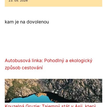
23. 05. 2026
kam je na dovolenou
Autobusová linka: Pohodlný a ekologický
způsob cestování
Kouzelná Gruzie: Tajemný stát v Asii, který