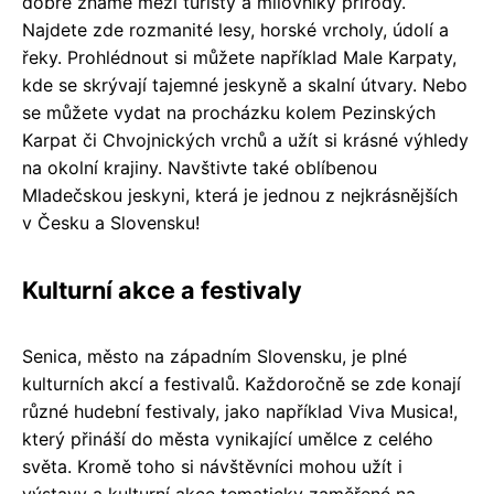
dobře známé mezi turisty a milovníky přírody.
Najdete zde rozmanité lesy, horské vrcholy, údolí a
řeky. Prohlédnout si můžete například Male Karpaty,
kde se skrývají tajemné jeskyně a skalní útvary. Nebo
se můžete vydat na procházku kolem Pezinských
Karpat či Chvojnických vrchů a užít si krásné výhledy
na okolní krajiny. Navštivte také oblíbenou
Mladečskou jeskyni, která je jednou z nejkrásnějších
v Česku a Slovensku!
Kulturní akce a festivaly
Senica, město na západním Slovensku, je plné
kulturních akcí a festivalů. Každoročně se zde konají
různé hudební festivaly, jako například Viva Musica!,
který přináší do města vynikající umělce z celého
světa. Kromě toho si návštěvníci mohou užít i
výstavy a kulturní akce tematicky zaměřené na