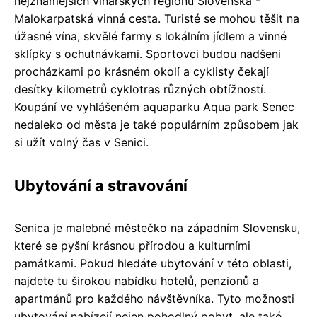
nejznámějších vinařských regionů Slovenska -
Malokarpatská vinná cesta. Turisté se mohou těšit na
úžasné vína, skvělé farmy s lokálním jídlem a vinné
sklípky s ochutnávkami. Sportovci budou nadšeni
procházkami po krásném okolí a cyklisty čekají
desítky kilometrů cyklotras různých obtížností.
Koupání ve vyhlášeném aquaparku Aqua park Senec
nedaleko od města je také populárním způsobem jak
si užít volný čas v Senici.
Ubytování a stravování
Senica je malebné městečko na západním Slovensku,
které se pyšní krásnou přírodou a kulturními
památkami. Pokud hledáte ubytování v této oblasti,
najdete tu širokou nabídku hotelů, penzionů a
apartmánů pro každého návštěvníka. Tyto možnosti
ubytování nabízejí nejen pohodlný pobyt, ale také