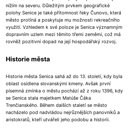
nížím na severu. Důležitým prvkem geografické
polohy Senice je také přítomnost řeky Čunovo, která
město protíná a poskytuje mu možnosti rekreačního
využití. Vzhledem k své poloze je Senica významným
dopravním uzlem mezi těmito třemi zeměmi, což má
rovněž pozitivní dopad na její hospodářský rozvoj.
Historie města
Historie města Senica sahá až do 13. století, kdy byla
oblast osídlena slovanskými kmeny. Avšak první
písemná zmínka o městu pochází až z roku 1396, kdy
se Senica stala majetkem Matúše Čáka
Trenčianského. Během dalších staletí se město
nacházelo pod nadvládou nejrůznějších panovníků a
aristokratů, kteří utvářeli jeho podobu a historii.