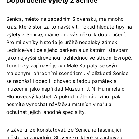
Doporučené výlety z Senice
Senica, město na západním Slovensku, má mnoho
krás, které stojí za to navštívit. Pokud hledáte tipy na
výlety z Senice, máme pro vás několik doporučení.
Pro milovníky historie je určitě nedaleký zámek
Lednice-Valtice s jeho parkem a unikátními stavbami
jako nejvyšší dřevěnou rozhlednou ve střední Evropě.
Turisticky zajímavé jsou i Malé Karpaty se svými
malebnými přírodními scenériemi. V blízkosti Senice
se nachází i obec Hlohovec s řadou památek a
muzeemi, jako například Muzeum J. N. Hummela či
Hlohovecký kaštieľ. A pokud máte rádi víno, pak
nesmíte vynechat návštěvu místních vinařů a
ochutnat jejich lahodné speciality.
V závěru lze konstatovat, že Senica je fascinující
město na západním Slovensku, které si zachovalo