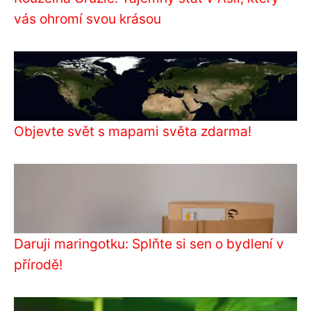
vás ohromí svou krásou
Objevte svět s mapami světa zdarma!
Daruji maringotku: Splňte si sen o bydlení v
přírodě!