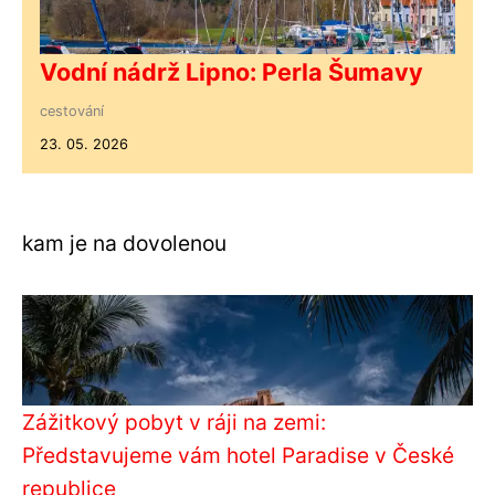
Vodní nádrž Lipno: Perla Šumavy
cestování
23. 05. 2026
kam je na dovolenou
Zážitkový pobyt v ráji na zemi:
Představujeme vám hotel Paradise v České
republice