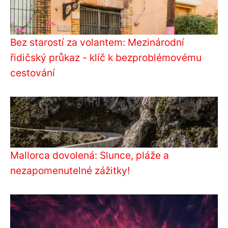
Bez starostí za volantem: Mezinárodní
řidičský průkaz - klíč k bezproblémovému
cestování
Mallorca dovolená: Slunce, pláže a
nezapomenutelné zážitky!