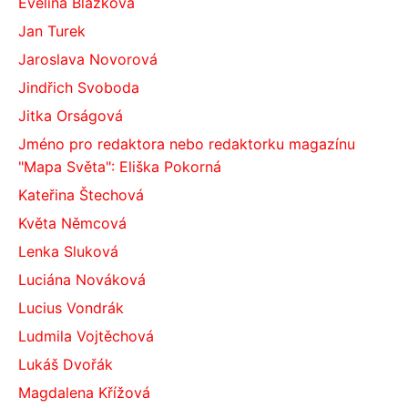
Evelína Blažková
Jan Turek
Jaroslava Novorová
Jindřich Svoboda
Jitka Orságová
Jméno pro redaktora nebo redaktorku magazínu
"Mapa Světa": Eliška Pokorná
Kateřina Štechová
Květa Němcová
Lenka Sluková
Luciána Nováková
Lucius Vondrák
Ludmila Vojtěchová
Lukáš Dvořák
Magdalena Křížová