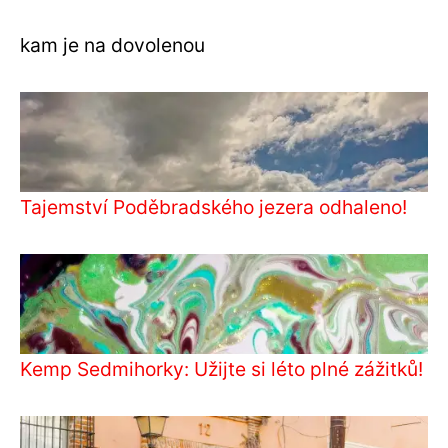
kam je na dovolenou
Tajemství Poděbradského jezera odhaleno!
Kemp Sedmihorky: Užijte si léto plné zážitků!