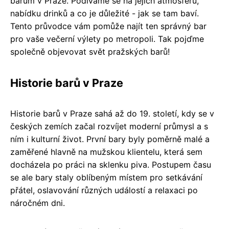
barům v Praze. Podíváme se na jejich atmosféru,
nabídku drinků a co je důležité - jak se tam baví.
Tento průvodce vám pomůže najít ten správný bar
pro vaše večerní výlety po metropoli. Tak pojďme
společně objevovat svět pražských barů!
Historie barů v Praze
Historie barů v Praze sahá až do 19. století, kdy se v
českých zemích začal rozvíjet moderní průmysl a s
ním i kulturní život. První bary byly poměrně malé a
zaměřené hlavně na mužskou klientelu, která sem
docházela po práci na sklenku piva. Postupem času
se ale bary staly oblíbeným místem pro setkávání
přátel, oslavování různých událostí a relaxaci po
náročném dni.