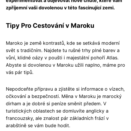
experimentovat a objevovat nové chutě, které vám
zpříjemní vaši dovolenou v této fascinující zemi.
Tipy Pro Cestování v Maroku
Maroko je země kontrastů, kde se setkává moderní
svět s tradičním. Najdete tu rušné trhy plné barev a
vůní, klidné oázy v poušti i majestátní pohoří Atlas.
Abyste si dovolenou v Maroku užili naplno, máme pro
vás pár tipů.
Nepodceňte přípravu a zjistěte si informace o vízech,
očkování a bezpečnosti. Měna v Maroku je marocký
dirham a je dobré si peníze směnit předem. V
turistických oblastech se domluvíte anglicky a
francouzsky, ale znalost pár základních frází v
arabštině se vám bude hodit.