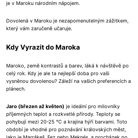
je v Maroku národním nápojem.
Dovolená v Maroku je nezapomenutelným zážitkem,
který vám zaručeně učaruje.
Kdy Vyrazit do Maroka
Maroko, země kontrastů a barev, láká k návštěvě po
celý rok. Kdy je ale ta nejlepší doba pro vaši
vysněnou dovolenou? Záleží na vašich preferencích a
plánech.
Jaro (březen až květen)
je ideální pro milovníky
příjemných teplot a rozkvetlé přírody. Teploty se
pohybují mezi 20-25 °C a krajina hýří barvami. Toto
období je vhodné pro poznávání královských měst,
jako je Marrákeš, Fez nebo Meknés, a procházek po