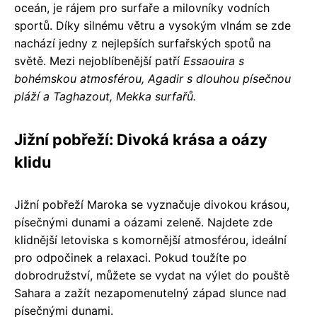
oceán, je rájem pro surfaře a milovníky vodních
sportů. Díky silnému větru a vysokým vlnám se zde
nachází jedny z nejlepších surfařských spotů na
světě. Mezi nejoblíbenější patří
Essaouira s
bohémskou atmosférou, Agadir s dlouhou písečnou
pláží a Taghazout, Mekka surfařů.
Jižní pobřeží: Divoká krása a oázy
klidu
Jižní pobřeží Maroka se vyznačuje divokou krásou,
písečnými dunami a oázami zeleně. Najdete zde
klidnější letoviska s komornější atmosférou, ideální
pro odpočinek a relaxaci. Pokud toužíte po
dobrodružství, můžete se vydat na výlet do pouště
Sahara a zažít nezapomenutelný západ slunce nad
písečnými dunami.