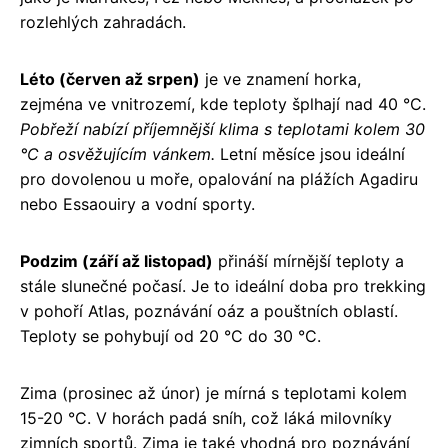
rozlehlých zahradách.
Léto (červen až srpen)
je ve znamení horka,
zejména ve vnitrozemí, kde teploty šplhají nad 40 °C.
Pobřeží nabízí příjemnější klima s teplotami kolem 30
°C a osvěžujícím vánkem.
Letní měsíce jsou ideální
pro dovolenou u moře, opalování na plážích Agadiru
nebo Essaouiry a vodní sporty.
Podzim (září až listopad)
přináší mírnější teploty a
stále slunečné počasí. Je to ideální doba pro trekking
v pohoří Atlas, poznávání oáz a pouštních oblastí.
Teploty se pohybují od 20 °C do 30 °C.
Zima (prosinec až únor) je mírná s teplotami kolem
15-20 °C. V horách padá sníh, což láká milovníky
zimních sportů. Zima je také vhodná pro poznávání