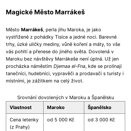
Magické Město Marrákeš
Město
Marrákeš
, perla jihu Maroka, je jako
vystřižené z pohádky Tisíce a jedné noci. Barevné
trhy, úzké uličky mediny, vůně koření a máty, to vše
vás pohltí a přenese do jiného světa. Dovolená v
Maroku bez návštěvy Marrákeše není úplná. Už jen
procházka náměstím
Djemaa el-Fna
, kde se prolínají
tanečníci, hudebníci, vypravěči a prodavači s turisty i
místními, je zážitkem na celý život.
Srovnání dovolených v Maroku a Španělsku
Vlastnost
Maroko
Španělsko
Cena letenky
od 5 000 Kč
od 3 000 Kč
(z Prahy)