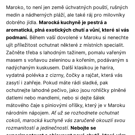
Maroko, to není jen země úchvatných pouští, rušných
medin a nádherných pláží, ale také ráj pro milovníky
dobrého jídla.
Marocká kuchyně je pestrá a
aromatická, plná exotických chutí a vůní, které si vás
podmaní.
Během vaší dovolené v Maroku si nenechte
ujít příležitost ochutnat některé z místních specialit.
Začněte třeba s lahodným tažinem, pomalu vařeným
masem s voňavou zeleninou a kořením, podávaným s
nadýchaným kuskusem. Další klasikou je harira,
vydatná polévka z cizrny, čočky a rajčat, která vás
zasytí i zahřeje. Pokud máte rádi sladké, pak
ochutnejte lahodné pečivo, jako jsou rohlíčky plněné
datlemi nebo mandlemi, nebo si dejte šálek
mátového čaje s piniovými oříšky, který je v Maroku
národním nápojem.
Ať už se rozhodnete ochutnat
cokoli, marocká kuchyně vás zaručeně okouzlí svou
rozmanitostí a jedinečností.
Nebojte se