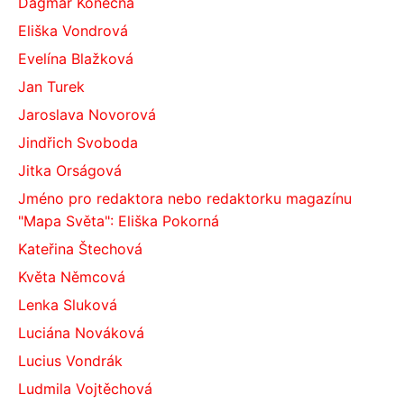
Dagmar Konečná
Eliška Vondrová
Evelína Blažková
Jan Turek
Jaroslava Novorová
Jindřich Svoboda
Jitka Orságová
Jméno pro redaktora nebo redaktorku magazínu
"Mapa Světa": Eliška Pokorná
Kateřina Štechová
Květa Němcová
Lenka Sluková
Luciána Nováková
Lucius Vondrák
Ludmila Vojtěchová