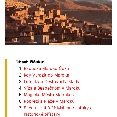
Obsah článku:
Exotické Maroko Čeká
Kdy Vyrazit do Maroka
Letenky a Cestovní Náklady
Víza a Bezpečnost v Maroku
Magické Město Marrákeš
Pobřeží a Pláže v Maroku
Severní pobřeží: Malebné zátoky a
historické přístavy