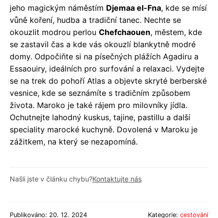
jeho magickým náměstím
Djemaa el-Fna
, kde se mísí
vůně koření, hudba a tradiční tanec. Nechte se
okouzlit modrou perlou
Chefchaouen
, městem, kde
se zastavil čas a kde vás okouzlí blankytně modré
domy. Odpočiňte si na písečných plážích Agadiru a
Essaouiry, ideálních pro surfování a relaxaci. Vydejte
se na trek do pohoří Atlas a objevte skryté berberské
vesnice, kde se seznámíte s tradičním způsobem
života. Maroko je také rájem pro milovníky jídla.
Ochutnejte lahodný kuskus, tajine, pastillu a další
speciality marocké kuchyně. Dovolená v Maroku je
zážitkem, na který se nezapomíná.
Našli jste v článku chybu?
Kontaktujte nás
Publikováno: 20. 12. 2024
Kategorie:
cestování