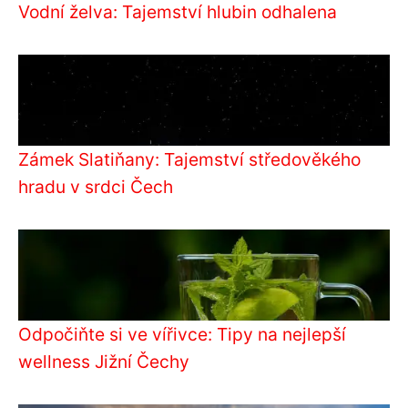
Vodní želva: Tajemství hlubin odhalena
Zámek Slatiňany: Tajemství středověkého
hradu v srdci Čech
Odpočiňte si ve vířivce: Tipy na nejlepší
wellness Jižní Čechy