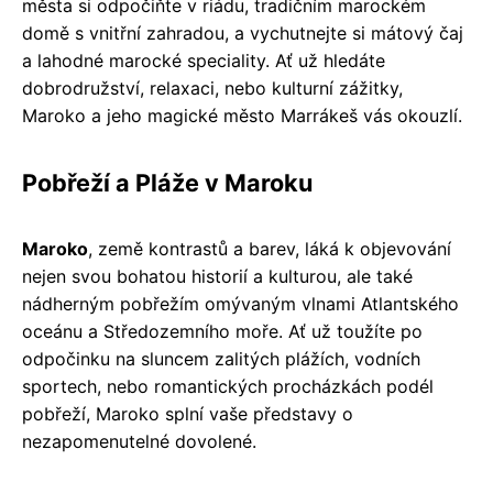
města si odpočiňte v riádu, tradičním marockém
domě s vnitřní zahradou, a vychutnejte si mátový čaj
a lahodné marocké speciality. Ať už hledáte
dobrodružství, relaxaci, nebo kulturní zážitky,
Maroko a jeho magické město Marrákeš vás okouzlí.
Pobřeží a Pláže v Maroku
Maroko
, země kontrastů a barev, láká k objevování
nejen svou bohatou historií a kulturou, ale také
nádherným pobřežím omývaným vlnami Atlantského
oceánu a Středozemního moře. Ať už toužíte po
odpočinku na sluncem zalitých plážích, vodních
sportech, nebo romantických procházkách podél
pobřeží, Maroko splní vaše představy o
nezapomenutelné dovolené.