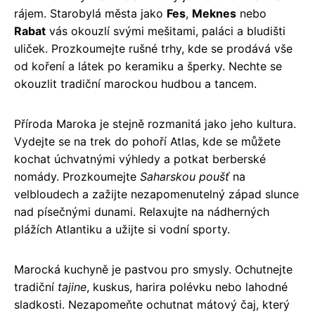
rájem. Starobylá města jako
Fes
,
Meknes
nebo
Rabat
vás okouzlí svými mešitami, paláci a bludišti
uliček. Prozkoumejte rušné trhy, kde se prodává vše
od koření a látek po keramiku a šperky. Nechte se
okouzlit tradiční marockou hudbou a tancem.
Příroda Maroka je stejně rozmanitá jako jeho kultura.
Vydejte se na trek do pohoří Atlas, kde se můžete
kochat úchvatnými výhledy a potkat berberské
nomády. Prozkoumejte
Saharskou poušť
na
velbloudech a zažijte nezapomenutelný západ slunce
nad písečnými dunami. Relaxujte na nádherných
plážích Atlantiku a užijte si vodní sporty.
Marocká kuchyně je pastvou pro smysly. Ochutnejte
tradiční
tajine
, kuskus, harira polévku nebo lahodné
sladkosti. Nezapomeňte ochutnat mátový čaj, který