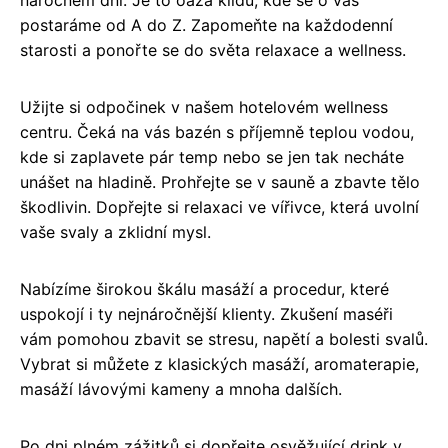
postaráme od A do Z. Zapomeňte na každodenní
starosti a ponořte se do světa relaxace a wellness.
Užijte si odpočinek v našem hotelovém wellness
centru. Čeká na vás bazén s příjemně teplou vodou,
kde si zaplavete pár temp nebo se jen tak necháte
unášet na hladině. Prohřejte se v sauně a zbavte tělo
škodlivin. Dopřejte si relaxaci ve vířivce, která uvolní
vaše svaly a zklidní mysl.
Nabízíme širokou škálu masáží a procedur, které
uspokojí i ty nejnáročnější klienty. Zkušení maséři
vám pomohou zbavit se stresu, napětí a bolesti svalů.
Vybrat si můžete z klasických masáží, aromaterapie,
masáží lávovými kameny a mnoha dalších.
Po dni plném zážitků si dopřejte osvěžující drink v