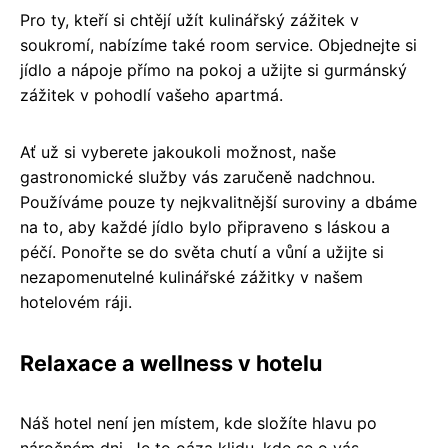
Pro ty, kteří si chtějí užít kulinářský zážitek v
soukromí, nabízíme také room service. Objednejte si
jídlo a nápoje přímo na pokoj a užijte si gurmánský
zážitek v pohodlí vašeho apartmá.
Ať už si vyberete jakoukoli možnost, naše
gastronomické služby vás zaručeně nadchnou.
Používáme pouze ty nejkvalitnější suroviny a dbáme
na to, aby každé jídlo bylo připraveno s láskou a
péčí. Ponořte se do světa chutí a vůní a užijte si
nezapomenutelné kulinářské zážitky v našem
hotelovém ráji.
Relaxace a wellness v hotelu
Náš hotel není jen místem, kde složíte hlavu po
náročném dni. Je to oáza klidu, kde se o vás