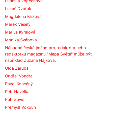
Ludmila Vojtěchová
Lukáš Dvořák
Magdalena Křížová
Marek Veselý
Marius Kyralová
Monika Švábová
Náhodné české jméno pro redaktora nebo
redaktorku magazínu "Mapa Světa" může být
například Zuzana Hájková.
Olda Záruba
Ondřej Vondra.
Pavel Konečný
Petr Havelka
Petr Záviš
Přemysl Vokoun