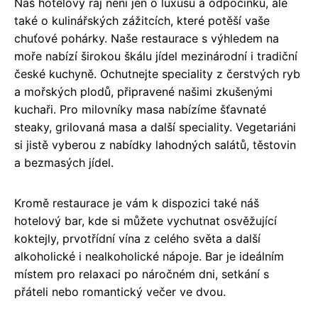
Náš hotelový ráj není jen o luxusu a odpočinku, ale
také o kulinářských zážitcích, které potěší vaše
chuťové pohárky. Naše restaurace s výhledem na
moře nabízí širokou škálu jídel mezinárodní i tradiční
české kuchyně. Ochutnejte speciality z čerstvých ryb
a mořských plodů, připravené našimi zkušenými
kuchaři. Pro milovníky masa nabízíme šťavnaté
steaky, grilovaná masa a další speciality. Vegetariáni
si jistě vyberou z nabídky lahodných salátů, těstovin
a bezmasých jídel.
Kromě restaurace je vám k dispozici také náš
hotelový bar, kde si můžete vychutnat osvěžující
koktejly, prvotřídní vína z celého světa a další
alkoholické i nealkoholické nápoje. Bar je ideálním
místem pro relaxaci po náročném dni, setkání s
přáteli nebo romantický večer ve dvou.