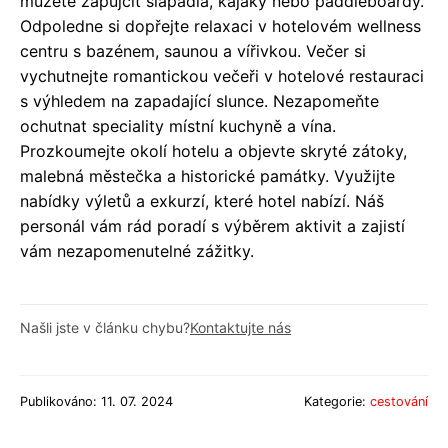
můžete zapůjčit šlapadla, kajaky nebo paddleboardy.
Odpoledne si dopřejte relaxaci v hotelovém wellness
centru s bazénem, saunou a vířivkou. Večer si
vychutnejte romantickou večeři v hotelové restauraci
s výhledem na zapadající slunce. Nezapomeňte
ochutnat speciality místní kuchyně a vína.
Prozkoumejte okolí hotelu a objevte skryté zátoky,
malebná městečka a historické památky. Využijte
nabídky výletů a exkurzí, které hotel nabízí. Náš
personál vám rád poradí s výběrem aktivit a zajistí
vám nezapomenutelné zážitky.
Našli jste v článku chybu?
Kontaktujte nás
Publikováno: 11. 07. 2024
Kategorie:
cestování