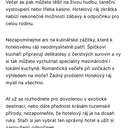
Večer se pak můžete těšit na živou hudbu, taneční
vystoupení nebo třeba kasino. Hotelový ráj zkrátka
nabízí nekonečné možnosti zábavy a odpočinku pro
celou rodinu.
Nezapomínejme ani na kulinářské zážitky, které k
hotelovému ráji neodmyslitelně patří. Špičkoví
kuchaři připravují delikatesy z čerstvých surovin a vy
si tak můžete vychutnat speciality mezinárodní i
lokální kuchyně. Romantická večeře při svíčkách s
výhledem na moře? Žádný problém! Hotelový ráj
myslí na všechno.
Ať už se rozhodnete pro dovolenou v exotické
destinaci, nebo dáte přednost krásám tuzemské
přírody, nezapomeňte, že hotelový ráj je na dosah
ruky. Stačí si jen vybrat ten správný hotel a užít si
zasloužený odpočinek.