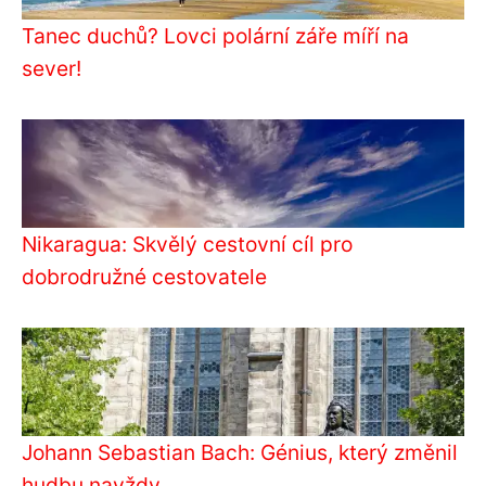
Tanec duchů? Lovci polární záře míří na
sever!
Nikaragua: Skvělý cestovní cíl pro
dobrodružné cestovatele
Johann Sebastian Bach: Génius, který změnil
hudbu navždy