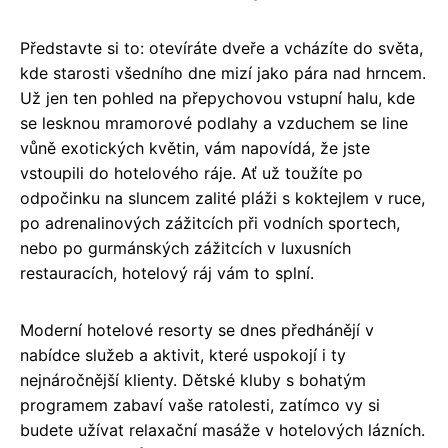
Představte si to: otevíráte dveře a vcházíte do světa,
kde starosti všedního dne mizí jako pára nad hrncem.
Už jen ten pohled na přepychovou vstupní halu, kde
se lesknou mramorové podlahy a vzduchem se line
vůně exotických květin, vám napovídá, že jste
vstoupili do hotelového ráje. Ať už toužíte po
odpočinku na sluncem zalité pláži s koktejlem v ruce,
po adrenalinových zážitcích při vodních sportech,
nebo po gurmánských zážitcích v luxusních
restauracích, hotelový ráj vám to splní.
Moderní hotelové resorty se dnes předhánějí v
nabídce služeb a aktivit, které uspokojí i ty
nejnáročnější klienty. Dětské kluby s bohatým
programem zabaví vaše ratolesti, zatímco vy si
budete užívat relaxační masáže v hotelových lázních.