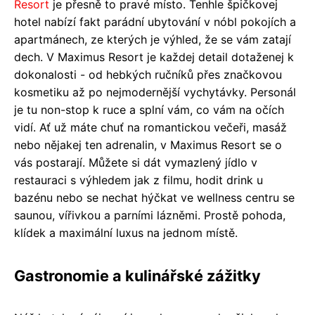
Resort
je přesně to pravé místo. Tenhle špičkovej
hotel nabízí fakt parádní ubytování v nóbl pokojích a
apartmánech, ze kterých je výhled, že se vám zatají
dech. V Maximus Resort je každej detail dotaženej k
dokonalosti - od hebkých ručníků přes značkovou
kosmetiku až po nejmodernější vychytávky. Personál
je tu non-stop k ruce a splní vám, co vám na očích
vidí. Ať už máte chuť na romantickou večeři, masáž
nebo nějakej ten adrenalin, v Maximus Resort se o
vás postarají. Můžete si dát vymazlený jídlo v
restauraci s výhledem jak z filmu, hodit drink u
bazénu nebo se nechat hýčkat ve wellness centru se
saunou, vířivkou a parními lázněmi. Prostě pohoda,
klídek a maximální luxus na jednom místě.
Gastronomie a kulinářské zážitky