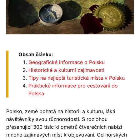
Obsah článku:
Geografické informace o Polsku
Historické a kulturní zajímavosti
Tipy na nejlepší turistická místa v Polsku
Praktické informace pro cestování do
Polska
Polsko, země bohatá na historii a kulturu, láká
návštěvníky svou různorodostí. S rozlohou
přesahující 300 tisíc kilometrů čtverečních nabízí
mnoho zajímavých míst k objevování. Od horských