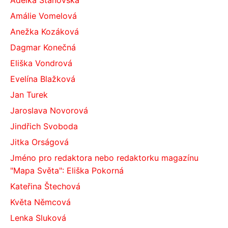
Adélka Stanovská
Amálie Vomelová
Anežka Kozáková
Dagmar Konečná
Eliška Vondrová
Evelína Blažková
Jan Turek
Jaroslava Novorová
Jindřich Svoboda
Jitka Orságová
Jméno pro redaktora nebo redaktorku magazínu
"Mapa Světa": Eliška Pokorná
Kateřina Štechová
Květa Němcová
Lenka Sluková