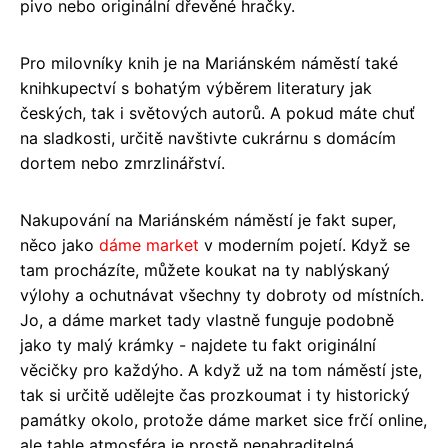
pivo nebo originální dřevěné hračky.
Pro milovníky knih je na Mariánském náměstí také
knihkupectví s bohatým výběrem literatury jak
českých, tak i světových autorů. A pokud máte chuť
na sladkosti, určitě navštivte cukrárnu s domácím
dortem nebo zmrzlinářství.
Nakupování na Mariánském náměstí je fakt super,
něco jako
dáme market
v moderním pojetí. Když se
tam procházíte, můžete koukat na ty nablýskaný
výlohy a ochutnávat všechny ty dobroty od místních.
Jo, a dáme market tady vlastně funguje podobně
jako ty malý krámky - najdete tu fakt originální
věcičky pro každýho. A když už na tom náměstí jste,
tak si určitě udělejte čas prozkoumat i ty historický
památky okolo, protože dáme market sice frčí online,
ale tahle atmosféra je prostě nenahraditelná.