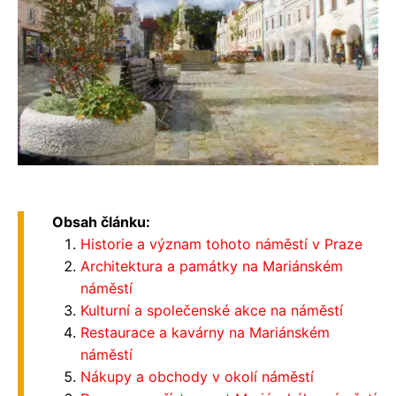
Obsah článku:
Historie a význam tohoto náměstí v Praze
Architektura a památky na Mariánském
náměstí
Kulturní a společenské akce na náměstí
Restaurace a kavárny na Mariánském
náměstí
Nákupy a obchody v okolí náměstí