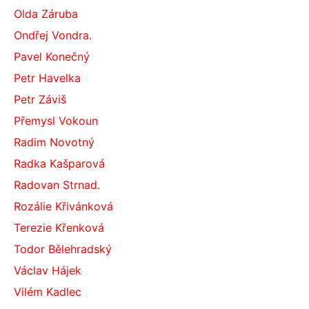
Olda Záruba
Ondřej Vondra.
Pavel Konečný
Petr Havelka
Petr Záviš
Přemysl Vokoun
Radim Novotný
Radka Kašparová
Radovan Strnad.
Rozálie Křivánková
Terezie Křenková
Todor Bělehradský
Václav Hájek
Vilém Kadlec