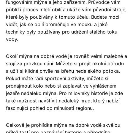
fungováním mlýna a jeho zařízením. Průvodce vám
přiblíží proces mletí obilí a ukáže vám původní stroje,
které byly používány k tomuto účelu. Budete moci
vidět, jak se obilí proměňuje ve mouku a jaké
techniky byly používány pro udržení stálého toku
vody.
Okolí mlýna na dobré vodě je rovněž velmi malebné a
stojí za prozkoumání. Můžete si projít okolní přírodu
a užít si klidné chvíle na břehu nedalekého potoka.
Pokud máte rádi sportovní aktivity, můžete si
pronajmout kolo nebo si zaplavat ve vyhlášeném
jezeře nedaleko mlýna. Pro milovníky historie je zde
také možnost navštívit nedaleký hrad, který nabízí
fascinující pohled do minulosti regionu.
Celkově je prohlídka mlýna na dobré vodě skvělou
příležitostí pro poznávání historie a přírodního