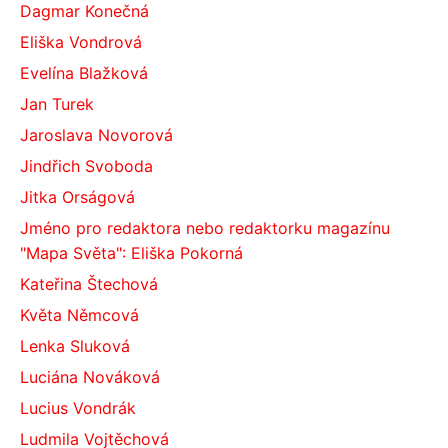
Dagmar Konečná
Eliška Vondrová
Evelína Blažková
Jan Turek
Jaroslava Novorová
Jindřich Svoboda
Jitka Orságová
Jméno pro redaktora nebo redaktorku magazínu
"Mapa Světa": Eliška Pokorná
Kateřina Štechová
Květa Němcová
Lenka Sluková
Luciána Nováková
Lucius Vondrák
Ludmila Vojtěchová