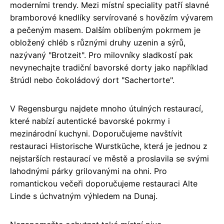
moderními trendy. Mezi místní speciality patří slavné
bramborové knedlíky servírované s hovězím vývarem
a pečeným masem. Dalším oblíbeným pokrmem je
obložený chléb s různými druhy uzenin a sýrů,
nazývaný "Brotzeit". Pro milovníky sladkostí pak
nevynechajte tradiční bavorské dorty jako například
štrúdl nebo čokoládový dort "Sachertorte".
V Regensburgu najdete mnoho útulných restaurací,
které nabízí autentické bavorské pokrmy i
mezinárodní kuchyni. Doporučujeme navštívit
restauraci Historische Wurstküche, která je jednou z
nejstarších restaurací ve městě a proslavila se svými
lahodnými párky grilovanými na ohni. Pro
romantickou večeři doporučujeme restauraci Alte
Linde s úchvatným výhledem na Dunaj.