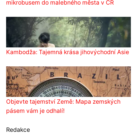
mikrobusem do malebného města v ČR
Kambodža: Tajemná krása jihovýchodní Asie
Objevte tajemství Země: Mapa zemských
pásem vám je odhalí!
Redakce