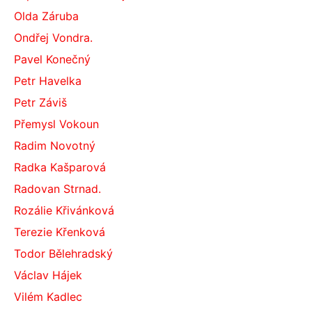
Olda Záruba
Ondřej Vondra.
Pavel Konečný
Petr Havelka
Petr Záviš
Přemysl Vokoun
Radim Novotný
Radka Kašparová
Radovan Strnad.
Rozálie Křivánková
Terezie Křenková
Todor Bělehradský
Václav Hájek
Vilém Kadlec