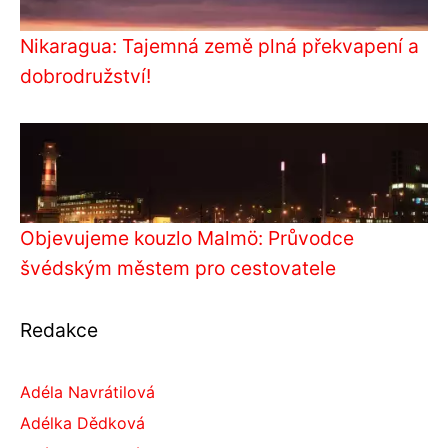
Nikaragua: Tajemná země plná překvapení a
dobrodružství!
Objevujeme kouzlo Malmö: Průvodce
švédským městem pro cestovatele
Redakce
Adéla Navrátilová
Adélka Dědková