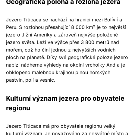
Geografická poloha a rozloha jezera
Jezero Titicaca se nachází na hranici mezi Bolívií a
Peru. S rozlohou přesahující 8 000 km² je to největší
jezero Jižní Ameriky a zároveň nejvýše položené
jezero světa. Leží ve výšce přes 3 800 metrů nad
mořem, což ho činí jednou z nejvyšších vodních
ploch na planetě. Díky své geografické poloze jezero
nabízí nádherné výhledy na okolní vrcholky And a je
obklopeno malebnou krajinou plnou horských
pastvin, polí a vesnic.
Kulturní význam jezera pro obyvatele
regionu
Jezero Titicaca má pro obyvatele regionu velký
kulturní význam. Je považováno za posvátné místo a