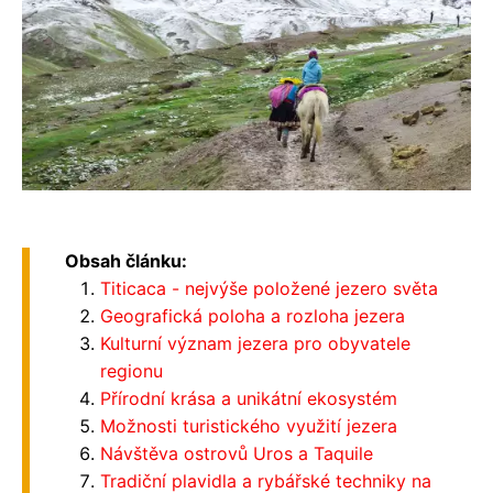
Obsah článku:
Titicaca - nejvýše položené jezero světa
Geografická poloha a rozloha jezera
Kulturní význam jezera pro obyvatele
regionu
Přírodní krása a unikátní ekosystém
Možnosti turistického využití jezera
Návštěva ostrovů Uros a Taquile
Tradiční plavidla a rybářské techniky na