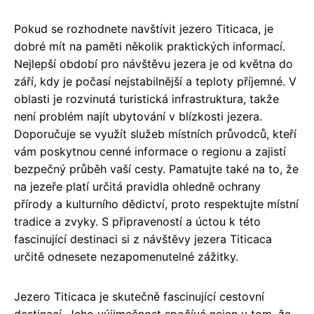
Pokud se rozhodnete navštívit jezero Titicaca, je
dobré mít na paměti několik praktických informací.
Nejlepší období pro návštěvu jezera je od května do
září, kdy je počasí nejstabilnější a teploty příjemné. V
oblasti je rozvinutá turistická infrastruktura, takže
není problém najít ubytování v blízkosti jezera.
Doporučuje se využít služeb místních průvodců, kteří
vám poskytnou cenné informace o regionu a zajistí
bezpečný průběh vaší cesty. Pamatujte také na to, že
na jezeře platí určitá pravidla ohledně ochrany
přírody a kulturního dědictví, proto respektujte místní
tradice a zvyky. S připraveností a úctou k této
fascinující destinaci si z návštěvy jezera Titicaca
určitě odnesete nezapomenutelné zážitky.
Jezero Titicaca je skutečně fascinující cestovní
destinací. Jeho výjimečnost spočívá nejen v tom, že