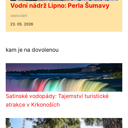
Vodní nádrž Lipno: Perla Šumavy
cestování
23. 05. 2026
kam je na dovolenou
Satinské vodopády: Tajemství turistické
atrakce v Krkonoších