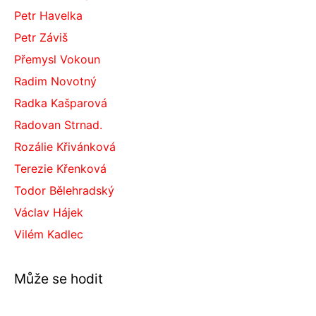
Petr Havelka
Petr Záviš
Přemysl Vokoun
Radim Novotný
Radka Kašparová
Radovan Strnad.
Rozálie Křivánková
Terezie Křenková
Todor Bělehradský
Václav Hájek
Vilém Kadlec
Může se hodit