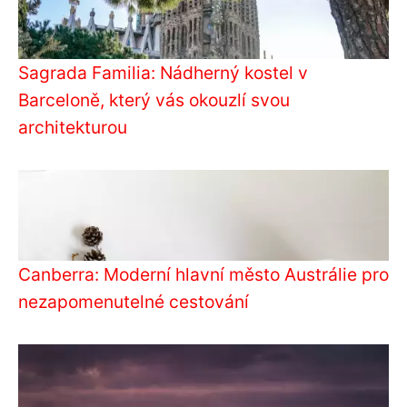
Sagrada Familia: Nádherný kostel v
Barceloně, který vás okouzlí svou
architekturou
Canberra: Moderní hlavní město Austrálie pro
nezapomenutelné cestování