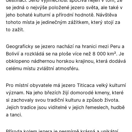
se jedná o nejvýše položené jezero světa, ale také v
jeho bohaté kulturní a přírodní hodnotě. Návštěva
tohoto místa je jedinečným zážitkem, který stojí za
to zažít.
Geograficky se jezero nachází na hranici mezi Peru a
Bolivií a rozkládá se na ploše více než 8 000 km². Je
obklopeno nádhernou horskou krajinou, která dodává
celému místu zvláštní atmosféru.
Pro místní obyvatele má jezero Titicaca velký kulturní
význam. Na jeho březích žijí domorodé kmeny, které
si zachovaly svou tradiční kulturu a způsob života.
Jejich tradice jsou viditelné v jejich řemeslech, hudbě
a tanci.
Příroda kolem jezera je nesmírně krásná a unikátní.