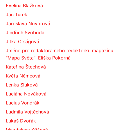
Evelína Blažková
Jan Turek
Jaroslava Novorová
Jindřich Svoboda
Jitka Orságová
Jméno pro redaktora nebo redaktorku magazínu
"Mapa Světa": Eliška Pokorná
Kateřina Štechová
Květa Němcová
Lenka Sluková
Luciána Nováková
Lucius Vondrák
Ludmila Vojtěchová
Lukáš Dvořák
Magdalena Křížová