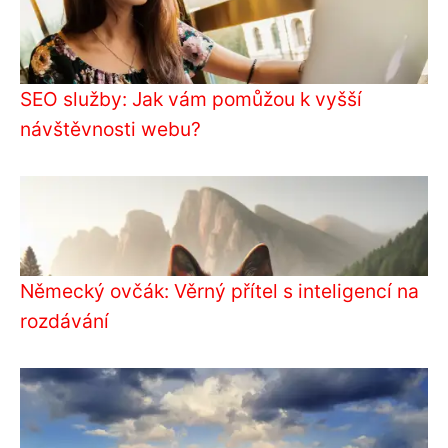
SEO služby: Jak vám pomůžou k vyšší
návštěvnosti webu?
Německý ovčák: Věrný přítel s inteligencí na
rozdávání