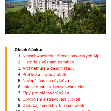
Obsah článku:
Neuschwanstein - Klenot bavorských Alp
Historie a význam památky
Architektura a design hradu
Prohlídka hradu a okolí
Nejlepší čas na návštěvu
Jak se dostat k Neuschwansteinu
Tipy pro plánování výletu
Ubytování a stravování v okolí
Další zajímavosti v blízkém okolí