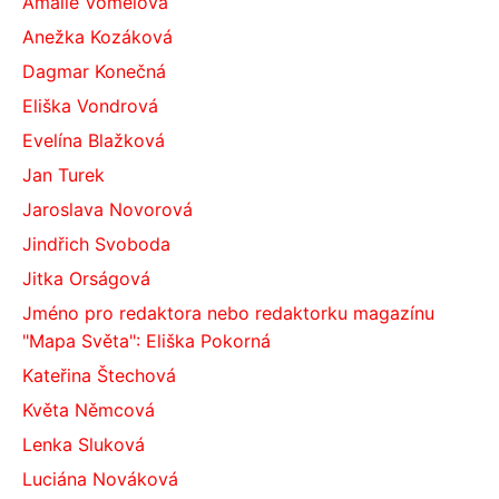
Amálie Vomelová
Anežka Kozáková
Dagmar Konečná
Eliška Vondrová
Evelína Blažková
Jan Turek
Jaroslava Novorová
Jindřich Svoboda
Jitka Orságová
Jméno pro redaktora nebo redaktorku magazínu
"Mapa Světa": Eliška Pokorná
Kateřina Štechová
Květa Němcová
Lenka Sluková
Luciána Nováková