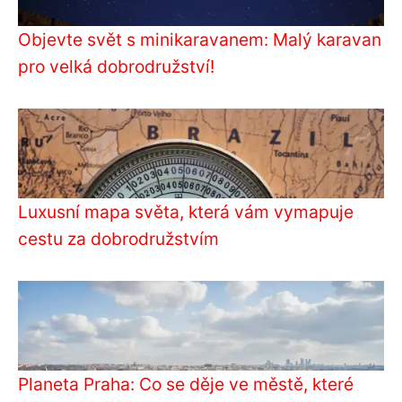
Objevte svět s minikaravanem: Malý karavan
pro velká dobrodružství!
Luxusní mapa světa, která vám vymapuje
cestu za dobrodružstvím
Planeta Praha: Co se děje ve městě, které