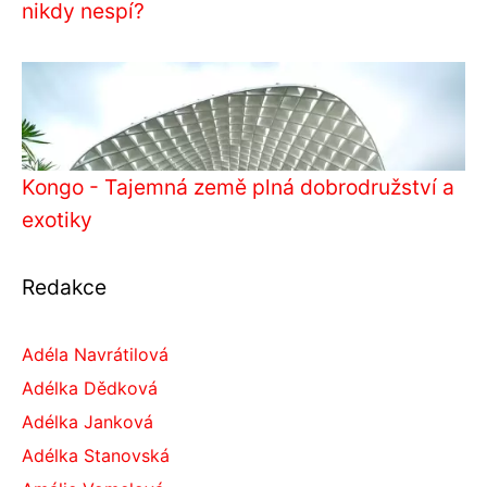
nikdy nespí?
Kongo - Tajemná země plná dobrodružství a
exotiky
Redakce
Adéla Navrátilová
Adélka Dědková
Adélka Janková
Adélka Stanovská