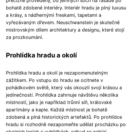
precizně provedený, od jemných soch na fasádě po
bohatě zdobené interiéry. Interiér hradu je plný luxusu
a krásy, s nádhernými freskami, tapetami a
vyřezávaným dřevem. Neuschwanstein je skutečně
mistrovským dílem architektury a designu, které stojí
za prozkoumání.
Prohlídka hradu a okolí
Prohlídka hradu a okolí je nezapomenutelným
zážitkem. Po vstupu do hradu se ocitnete v
pohádkovém světě, který vás okouzlí svojí krásou a
jedinečností. Prohlídka zahrnuje návštěvu několika
místností, jako je například trůnní síň, královské
apartmány a kaple. Každá místnost je bohatě
zdobená a plná historických artefaktů. Po prohlídce
hradu si rozhodně nezapomeňte udělat procházku po
okolních lesích a vyhlídkách, odkud se nabízí