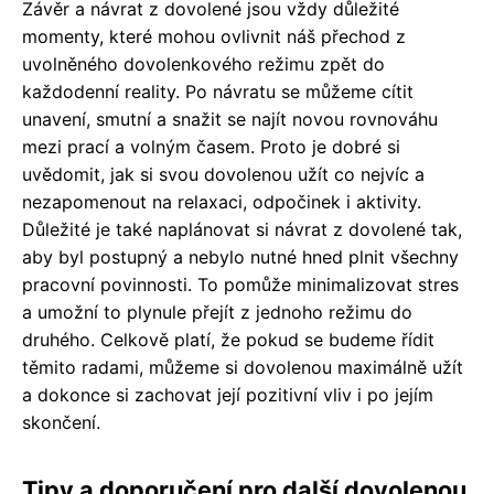
Závěr a návrat z dovolené jsou vždy důležité
momenty, které mohou ovlivnit náš přechod z
uvolněného dovolenkového režimu zpět do
každodenní reality. Po návratu se můžeme cítit
unavení, smutní a snažit se najít novou rovnováhu
mezi prací a volným časem. Proto je dobré si
uvědomit, jak si svou dovolenou užít co nejvíc a
nezapomenout na relaxaci, odpočinek i aktivity.
Důležité je také naplánovat si návrat z dovolené tak,
aby byl postupný a nebylo nutné hned plnit všechny
pracovní povinnosti. To pomůže minimalizovat stres
a umožní to plynule přejít z jednoho režimu do
druhého. Celkově platí, že pokud se budeme řídit
těmito radami, můžeme si dovolenou maximálně užít
a dokonce si zachovat její pozitivní vliv i po jejím
skončení.
Tipy a doporučení pro další dovolenou