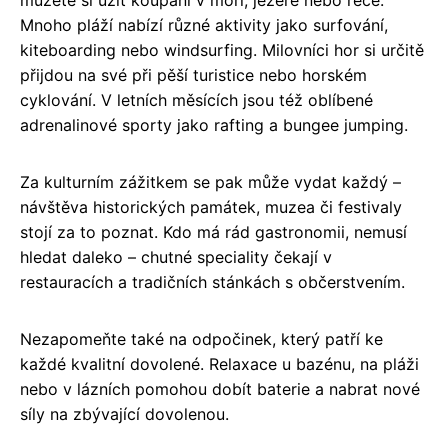
můžete si užít koupání v moři, jezeře nebo řece.
Mnoho pláží nabízí různé aktivity jako surfování,
kiteboarding nebo windsurfing. Milovníci hor si určitě
přijdou na své při pěší turistice nebo horském
cyklování. V letních měsících jsou též oblíbené
adrenalinové sporty jako rafting a bungee jumping.
Za kulturním zážitkem se pak může vydat každý –
návštěva historických památek, muzea či festivaly
stojí za to poznat. Kdo má rád gastronomii, nemusí
hledat daleko – chutné speciality čekají v
restauracích a tradičních stánkách s občerstvením.
Nezapomeňte také na odpočinek, který patří ke
každé kvalitní dovolené. Relaxace u bazénu, na pláži
nebo v lázních pomohou dobít baterie a nabrat nové
síly na zbývající dovolenou.