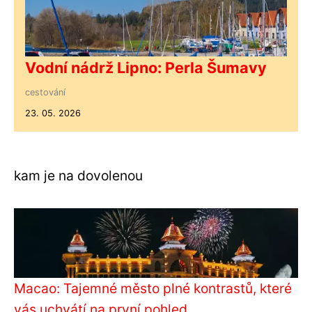
Vodní nádrž Lipno: Perla Šumavy
cestování
23. 05. 2026
kam je na dovolenou
Macao: Tajemné město plné kontrastů, které
vás uchvátí na první pohled