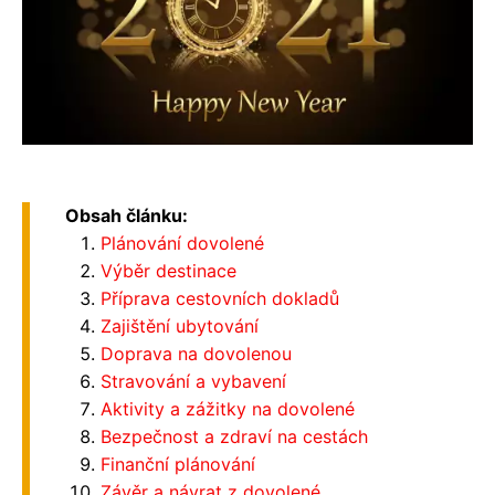
Obsah článku:
Plánování dovolené
Výběr destinace
Příprava cestovních dokladů
Zajištění ubytování
Doprava na dovolenou
Stravování a vybavení
Aktivity a zážitky na dovolené
Bezpečnost a zdraví na cestách
Finanční plánování
Závěr a návrat z dovolené