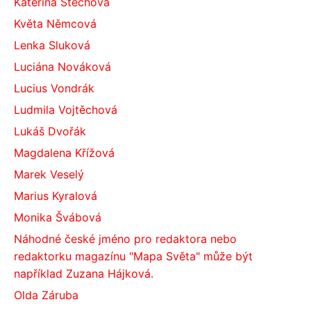
Kateřina Štechová
Květa Němcová
Lenka Sluková
Luciána Nováková
Lucius Vondrák
Ludmila Vojtěchová
Lukáš Dvořák
Magdalena Křížová
Marek Veselý
Marius Kyralová
Monika Švábová
Náhodné české jméno pro redaktora nebo
redaktorku magazínu "Mapa Světa" může být
například Zuzana Hájková.
Olda Záruba