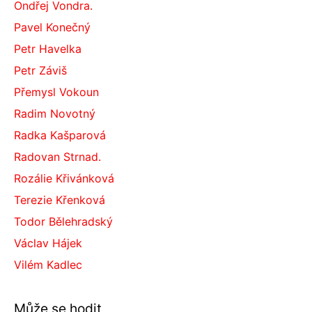
Ondřej Vondra.
Pavel Konečný
Petr Havelka
Petr Záviš
Přemysl Vokoun
Radim Novotný
Radka Kašparová
Radovan Strnad.
Rozálie Křivánková
Terezie Křenková
Todor Bělehradský
Václav Hájek
Vilém Kadlec
Může se hodit