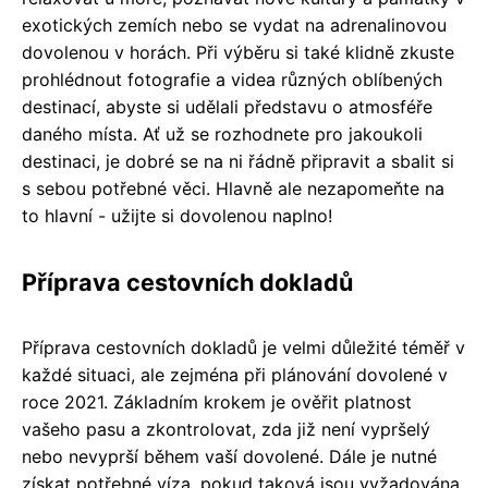
exotických zemích nebo se vydat na adrenalinovou
dovolenou v horách. Při výběru si také klidně zkuste
prohlédnout fotografie a videa různých oblíbených
destinací, abyste si udělali představu o atmosféře
daného místa. Ať už se rozhodnete pro jakoukoli
destinaci, je dobré se na ni řádně připravit a sbalit si
s sebou potřebné věci. Hlavně ale nezapomeňte na
to hlavní - užijte si dovolenou naplno!
Příprava cestovních dokladů
Příprava cestovních dokladů je velmi důležité téměř v
každé situaci, ale zejména při plánování dovolené v
roce 2021. Základním krokem je ověřit platnost
vašeho pasu a zkontrolovat, zda již není vypršelý
nebo nevyprší během vaší dovolené. Dále je nutné
získat potřebné víza, pokud taková jsou vyžadována