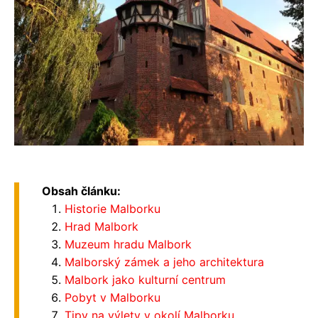
Obsah článku:
Historie Malborku
Hrad Malbork
Muzeum hradu Malbork
Malborský zámek a jeho architektura
Malbork jako kulturní centrum
Pobyt v Malborku
Tipy na výlety v okolí Malborku