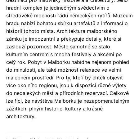
destinací pro milovníky historie a architektury. Jeho
hradní komplex je jedinečným svědectvím o
středověké mocnosti řádu německých rytířů. Muzeum
hradu nabízí bohatou sbírku artefaktů a informací o
historii tohoto místa. Architektura malborského
zámku je impozantní a překypuje detaily, které si
zaslouží pozornost. Město samotné se stalo
kulturním centrem s mnoha festivaly a akcemi po
celý rok. Pobyt v Malborku nabídne nejenom pohled
do minulosti, ale také možnost relaxace ve velmi
malebném prostředí. Pro ty, kteří by chtěli objevit
více okolního regionu, jsou k dispozici různé výlety
do nedalekých měst a přírodních rezervací. Celkově
lze říci, že návštěva Malborku je nezapomenutelným
zážitkem plným historie, kultury a krásné
architektury.