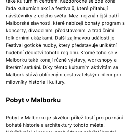
také kulturním centrem. Každoročně se zde koná
řada kulturních akcí a festivalů, které přitahují
návštěvníky z celého světa. Mezi nejznámější patří
Malborské slavnosti, které nabízejí bohatý program s
koncerty, divadelními představeními a tradičními
folklórními ukázkami. Další zajímavou událostí je
Festival gotické hudby, který představuje unikátní
hudební dědictví tohoto regionu. Kromě toho se v
Malborku také konají různé výstavy, workshopy a
literární setkání. Díky těmto kulturním aktivitám se
Malbork stává oblíbeným cestovatelským cílem pro
milovníky historie i kultury.
Pobyt v Malborku
Pobyt v Malborku je skvělou příležitostí pro poznání
bohaté historie a architektury tohoto města.