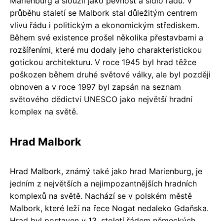
Marienburg a sloužil jako pevnost a sídlo řádu. V
průběhu staletí se Malbork stal důležitým centrem
vlivu řádu i politickým a ekonomickým střediskem.
Během své existence prošel několika přestavbami a
rozšířeními, které mu dodaly jeho charakteristickou
gotickou architekturu. V roce 1945 byl hrad těžce
poškozen během druhé světové války, ale byl později
obnoven a v roce 1997 byl zapsán na seznam
světového dědictví UNESCO jako největší hradní
komplex na světě.
Hrad Malbork
Hrad Malbork, známý také jako hrad Marienburg, je
jedním z největších a nejimpozantnějších hradních
komplexů na světě. Nachází se v polském městě
Malbork, které leží na řece Nogat nedaleko Gdaňska.
Hrad byl postaven v 13. století řádem německých