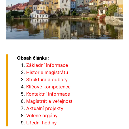
Obsah článku:
Základní informace
Historie magistrátu
Struktura a odbory
Klíčové kompetence
Kontaktní informace
Magistrát a veřejnost
Aktuální projekty
Volené orgány
Úřední hodiny