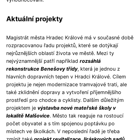
Aktuální projekty
Magistrát města Hradec Králové má v současné době
rozpracovanou řadu projektů, které se dotýkají
nejrůznějších oblastí života ve městě. Mezi ty
nejvýznamnější patří například
rozsáhlá
rekonstrukce Benešovy třídy
, která je jednou z
hlavních dopravních tepen v Hradci Králové. Cílem
projektu je nejen modernizace tramvajové trati, ale
také zklidnění dopravy a vytvoření příjemnějšího
prostředí pro chodce a cyklisty. Dalším důležitým
projektem je
výstavba nové mateřské školy v
lokalitě Malšovice
. Město tak reaguje na rostoucí
počet obyvatel a s tím spojenou poptávku po
místech ve školkách. V neposlední řadě je třeba
zmínit také
projekt revitalizace Jiráskových sadů
,