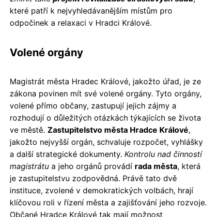
které patří k nejvyhledávanějším místům pro
odpočinek a relaxaci v Hradci Králové.
Volené orgány
Magistrát města Hradec Králové, jakožto úřad, je ze
zákona povinen mít své volené orgány. Tyto orgány,
volené přímo občany, zastupují jejich zájmy a
rozhodují o důležitých otázkách týkajících se života
ve městě.
Zastupitelstvo města Hradce Králové
,
jakožto nejvyšší orgán, schvaluje rozpočet, vyhlášky
a další strategické dokumenty.
Kontrolu nad činností
magistrátu
a jeho orgánů provádí
rada města
, která
je zastupitelstvu zodpovědná. Právě tato dvě
instituce, zvolené v demokratických volbách, hrají
klíčovou roli v řízení města a zajišťování jeho rozvoje.
Občané Hradce Králové tak mají možnost