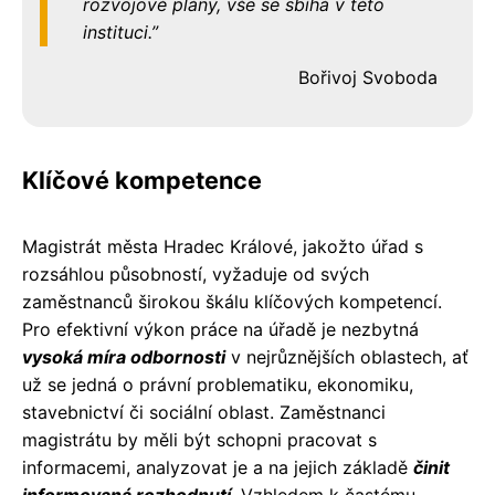
rozvojové plány, vše se sbíhá v této
instituci.
Bořivoj Svoboda
Klíčové kompetence
Magistrát města Hradec Králové, jakožto úřad s
rozsáhlou působností, vyžaduje od svých
zaměstnanců širokou škálu klíčových kompetencí.
Pro efektivní výkon práce na úřadě je nezbytná
vysoká míra odbornosti
v nejrůznějších oblastech, ať
už se jedná o právní problematiku, ekonomiku,
stavebnictví či sociální oblast. Zaměstnanci
magistrátu by měli být schopni pracovat s
informacemi, analyzovat je a na jejich základě
činit
informovaná rozhodnutí
. Vzhledem k častému