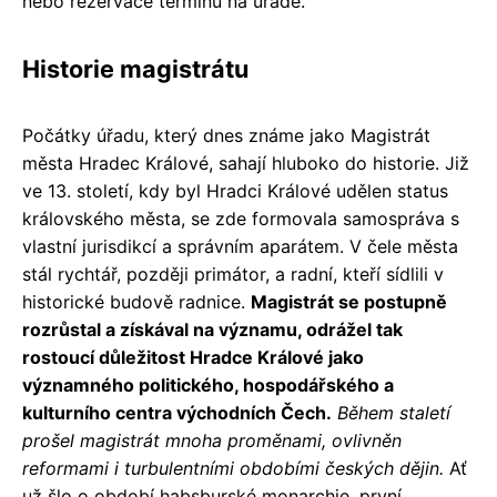
nebo rezervace termínu na úřadě.
Historie magistrátu
Počátky úřadu, který dnes známe jako Magistrát
města Hradec Králové, sahají hluboko do historie. Již
ve 13. století, kdy byl Hradci Králové udělen status
královského města, se zde formovala samospráva s
vlastní jurisdikcí a správním aparátem. V čele města
stál rychtář, později primátor, a radní, kteří sídlili v
historické budově radnice.
Magistrát se postupně
rozrůstal a získával na významu, odrážel tak
rostoucí důležitost Hradce Králové jako
významného politického, hospodářského a
kulturního centra východních Čech.
Během staletí
prošel magistrát mnoha proměnami, ovlivněn
reformami i turbulentními obdobími českých dějin.
Ať
už šlo o období habsburské monarchie, první