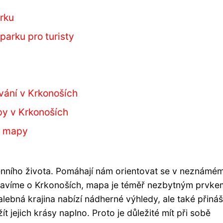
rku
arku pro turisty
vání v Krkonoších
py v Krkonoších
í mapy
ního života. Pomáhají nám orientovat se v neznámé
 bavíme o Krkonoších, mapa je téměř nezbytným prvke
alebná krajina nabízí nádherné výhledy, ale také přináš
žít jejich krásy naplno. Proto je důležité mít při sobě