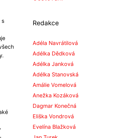
 s
Redakce
je
Adéla Navrátilová
 všech
Adélka Dědková
y.
Adélka Janková
Adélka Stanovská
Amálie Vomelová
Anežka Kozáková
Dagmar Konečná
jaké
Eliška Vondrová
Evelína Blažková
y
Jan Turek
u.