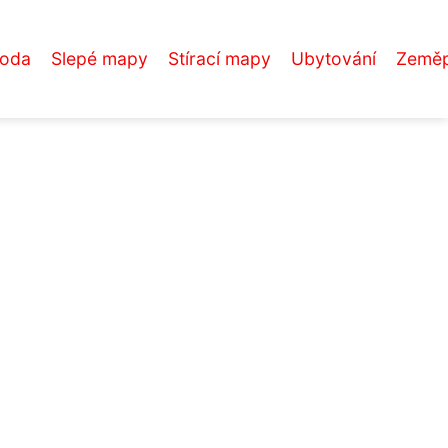
roda
Slepé mapy
Stírací mapy
Ubytování
Zeměp