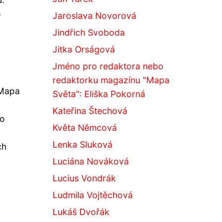
o
Jaroslava Novorová
Jindřich Svoboda
Jitka Orságová
Jméno pro redaktora nebo
redaktorku magazínu "Mapa
 Mapa
Světa": Eliška Pokorná
Kateřina Štechová
ro
Květa Němcová
Lenka Sluková
ch
Luciána Nováková
Lucius Vondrák
Ludmila Vojtěchová
Lukáš Dvořák