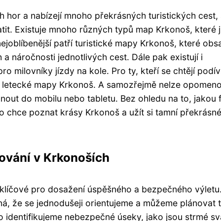
 hor a nabízejí mnoho překrásných turistických cest, 
tit. Existuje mnoho různých typů map Krkonoš, které 
nejoblíbenější patří turistické mapy Krkonoš, které obsa
a náročnosti jednotlivých cest. Dále pak existují i
o milovníky jízdy na kole. Pro ty, kteří se chtějí podív
ici letecké mapy Krkonoš. A samozřejmě nelze opomen
áhnout do mobilu nebo tabletu. Bez ohledu na to, jakou
do chce poznat krásy Krkonoš a užít si tamní překrásn
ování v Krkonoších
 klíčové pro dosažení úspěšného a bezpečného výletu
á, že se jednodušeji orientujeme a můžeme plánovat 
 identifikujeme nebezpečné úseky, jako jsou strmé s