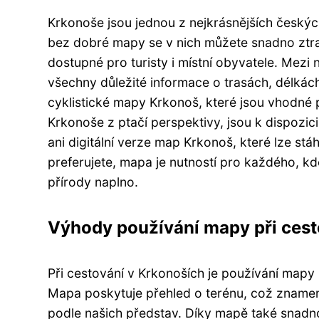
Krkonoše jsou jednou z nejkrásnějších českých
bez dobré mapy se v nich můžete snadno ztra
dostupné pro turisty i místní obyvatele. Mezi 
všechny důležité informace o trasách, délkách 
cyklistické mapy Krkonoš, které jsou vhodné pr
Krkonoše z ptačí perspektivy, jsou k dispoz
ani digitální verze map Krkonoš, které lze st
preferujete, mapa je nutností pro každého, k
přírody naplno.
Výhody používání mapy při cest
Při cestování v Krkonoších je používání mapy
Mapa poskytuje přehled o terénu, což znamen
podle našich představ. Díky mapě také snadno