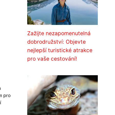
Zažijte nezapomenutelná
dobrodružství: Objevte
nejlepší turistické atrakce
pro vaše cestování!
m
m pro
í