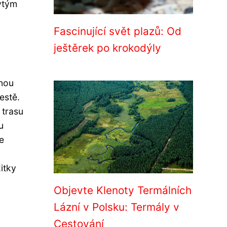
ytým
Fascinující svět plazů: Od
ještěrek po krokodýly
čnou
estě.
 trasu
u
e
itky
Objevte Klenoty Termálních
Lázní v Polsku: Termály v
Cestování