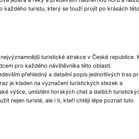
aždého turistu, který se touží projít po krásách tét
 nejvýznamnější turistické atrakce v České republice.
dcem pro každého návštěvníka této oblasti.
devším přehledný a detailní popis jednotlivých tras p
ůraz je kladen na vyznačení turistických stezek a
ské výšce, umístění horských chat a dalších turistický
nejen turisté, ale i ti, kteří chtějí lépe poznat tuto