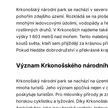
Krkonošský národní park se nachází v severo
pohořím zdejšího území. Rozkládá se na ploše
mnohými ledovcovými údolími, vodopády a řek
rostlinných druhů. V Krkonoších najdeme také
výšky 1 603 metrů nad mořem. Tento malebný k
koutů světa, kteří sem přijíždějí za krásnou p
Pokud hledáte dobrodružství v překrásné kraji
Význam Krkonošského národního
Krkonošský národní park se nachází na území 
mnoha turistů. Jeho význam spočívá nejen v o
poskytuje turistům. Pro milovníky přírody je z
horskou cyklistiku a lyžování. Díky Krkonoš
českých hor, jako jsou horské vrcholy, ledovc