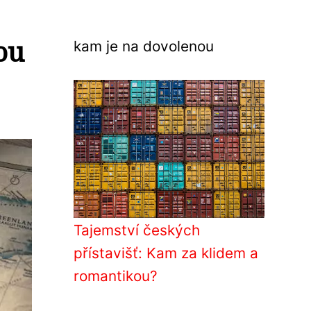
ou
kam je na dovolenou
Tajemství českých
přístavišť: Kam za klidem a
romantikou?