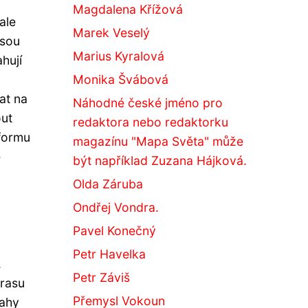
Magdalena Křížová
ale
Marek Veselý
jsou
Marius Kyralová
hují
Monika Švábová
at na
Náhodné české jméno pro
out
redaktora nebo redaktorku
 formu
magazínu "Mapa Světa" může
é
být například Zuzana Hájková.
Olda Záruba
Ondřej Vondra.
Pavel Konečný
Petr Havelka
.
Petr Záviš
trasu
Přemysl Vokoun
vahy