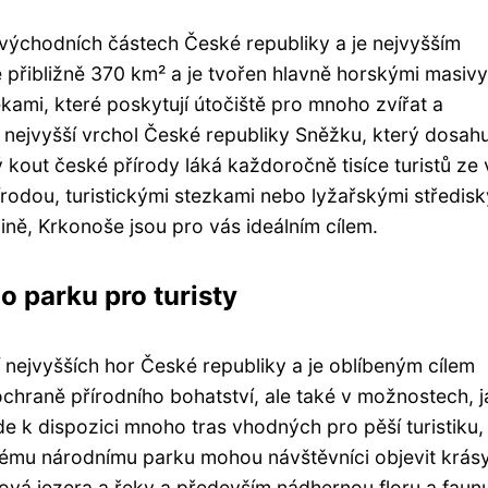
východních částech České republiky a je nejvyšším
 přibližně 370 km² a je tvořen hlavně horskými masivy
ami, které poskytují útočiště pro mnoho zvířat a
 nejvyšší vrchol České republiky Sněžku, který dosahu
out české přírody láká každoročně tisíce turistů ze
řírodou, turistickými stezkami nebo lyžařskými středisk
ně, Krkonoše jsou pro vás ideálním cílem.
 parku pro turisty
nejvyšších hor České republiky a je oblíbeným cílem
chraně přírodního bohatství, ale také v možnostech, 
de k dispozici mnoho tras vhodných pro pěší turistiku,
skému národnímu parku mohou návštěvníci objevit krás
ová jezera a řeky a především nádhernou floru a faun