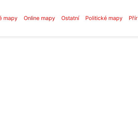
é mapy
Online mapy
Ostatní
Politické mapy
Pří