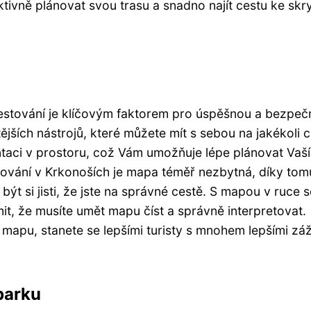
ivně plánovat svou trasu a snadno najít cestu ke skr
estování je klíčovým faktorem pro úspěšnou a bezpe
ějších nástrojů, které můžete mít s sebou na jakékoli c
aci v prostoru, což Vám umožňuje lépe plánovat Vaší
ování v Krkonoších je mapa téměř nezbytná, díky tom
být si jisti, že jste na správné cestě. S mapou v ruce s
mit, že musíte umět mapu číst a správně interpretovat.
apu, stanete se lepšími turisty s mnohem lepšími záž
parku