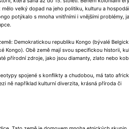
orií, která sahá až do 15. století. Během koloniální ér
ělo velký dopad na jeho politiku, kulturu a hospodář
ongo potýkalo s mnoha vnitřními i vnějšími problémy, j
upce.
země: Demokratickou republiku Kongo (bývalé Belgic
 Kongo). Obě země mají svou specifickou historii, ku
é přírodní zdroje, jako jsou diamanty, zlato nebo koba
reotypy spojené s konflikty a chudobou, má tato afric
i ně například kulturní diverzita, krásná příroda či
adice. Tato země je domovem mnoha etnických skupin,