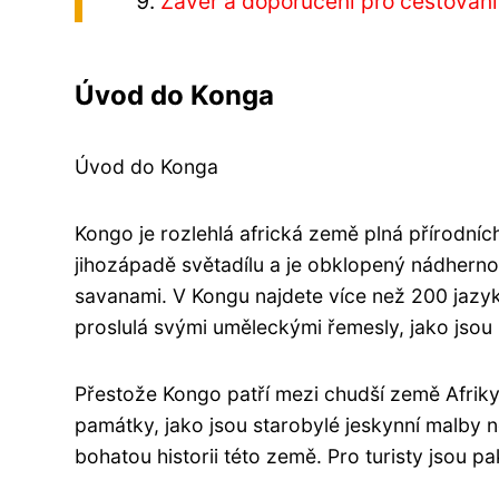
Závěr a doporučení pro cestován
Úvod do Konga
Úvod do Konga
Kongo je rozlehlá africká země plná přírodních
jihozápadě světadílu a je obklopený nádherno
savanami. V Kongu najdete více než 200 jazyk
proslulá svými uměleckými řemesly, jako jsou n
Přestože Kongo patří mezi chudší země Afriky
památky, jako jsou starobylé jeskynní malby 
bohatou historii této země. Pro turisty jsou pa