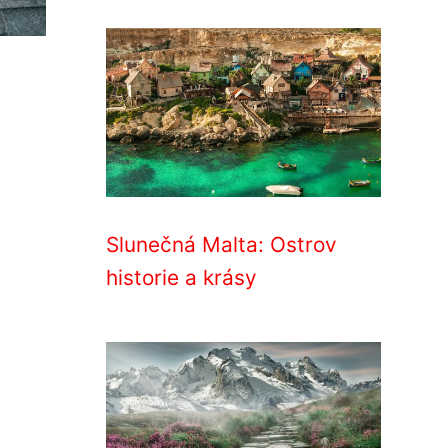
Slunečná Malta: Ostrov
historie a krásy