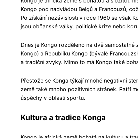
Kongo je africká země s bohatou a složitou hist
Kongo pod nadvládou Belgů a Francouzů, což m
Po získání nezávislosti v roce 1960 se však K
jsou občanské války, politické krize nebo kor
Dnes je Kongo rozděleno na dvě samostatné 
Kongo) a Republiku Kongo (bývalé Francouzské
a tradiční zvyky. Mimo to má Kongo také bohat
Přestože se Konga týkají mnohé negativní ste
země také mnoho pozitivních stránek. Patří mez
úspěchy v oblasti sportu.
Kultura a tradice Konga
Kongo je africká země bohatá na kulturu a tr