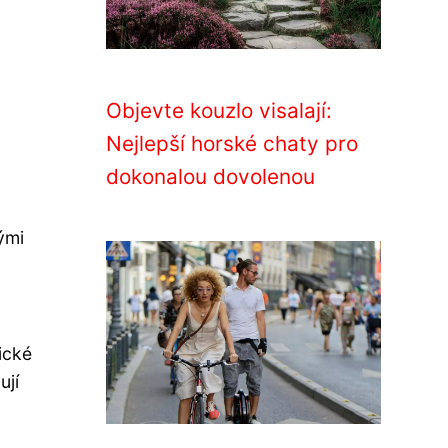
Objevte kouzlo visalají:
Nejlepší horské chaty pro
dokonalou dovolenou
ými
ické
ují