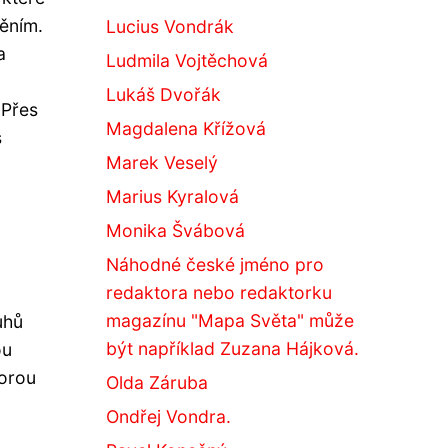
měním.
Lucius Vondrák
a
Ludmila Vojtěchová
Lukáš Dvořák
 Přes
Magdalena Křížová
s
Marek Veselý
Marius Kyralová
Monika Švábová
Náhodné české jméno pro
redaktora nebo redaktorku
magazínu "Mapa Světa" může
uhů
být například Zuzana Hájková.
ou
horou
Olda Záruba
Ondřej Vondra.