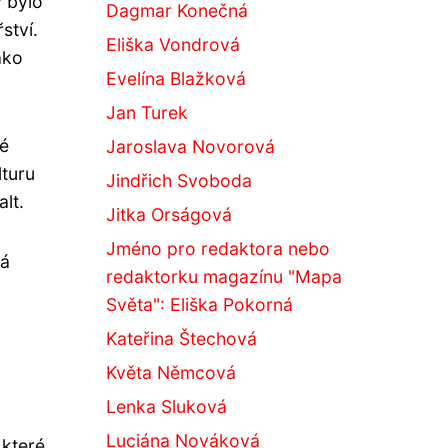
y bylo
Dagmar Konečná
ství.
Eliška Vondrová
ako
Evelína Blažková
Jan Turek
ké
Jaroslava Novorová
lturu
Jindřich Svoboda
lt.
Jitka Orságová
Jméno pro redaktora nebo
ká
redaktorku magazínu "Mapa
Světa": Eliška Pokorná
Kateřina Štechová
Květa Němcová
Lenka Sluková
Luciána Nováková
 které