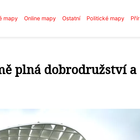
é mapy
Online mapy
Ostatní
Politické mapy
Pří
ě plná dobrodružství a