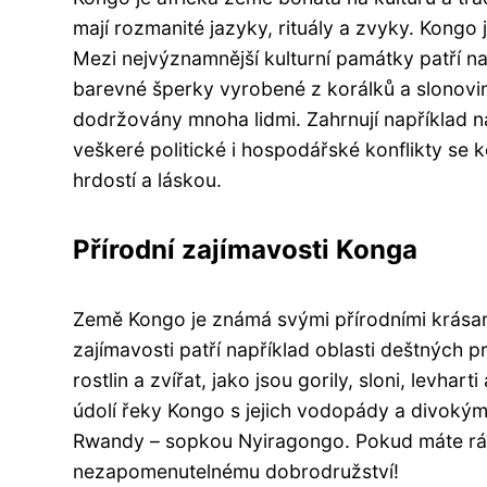
mají rozmanité jazyky, rituály a zvyky. Kongo
Mezi nejvýznamnější kulturní památky patří n
barevné šperky vyrobené z korálků a slonoviny
dodržovány mnoha lidmi. Zahrnují například nar
veškeré politické i hospodářské konflikty se 
hrdostí a láskou.
Přírodní zajímavosti Konga
Země Kongo je známá svými přírodními krásam
zajímavosti patří například oblasti deštných p
rostlin a zvířat, jako jsou gorily, sloni, levh
údolí řeky Kongo s jejich vodopády a divokými
Rwandy – sopkou Nyiragongo. Pokud máte rá
nezapomenutelnému dobrodružství!