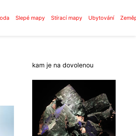
roda
Slepé mapy
Stírací mapy
Ubytování
Zeměp
kam je na dovolenou