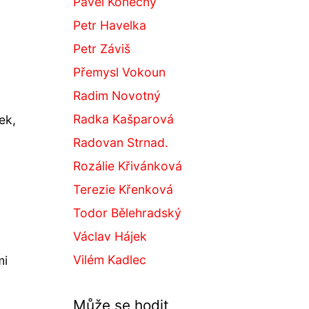
Pavel Konečný
Petr Havelka
Petr Záviš
Přemysl Vokoun
Radim Novotný
Radka Kašparová
ek,
Radovan Strnad.
Rozálie Křivánková
Terezie Křenková
Todor Bělehradský
Václav Hájek
Vilém Kadlec
mi
Může se hodit