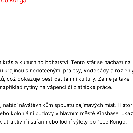
í do Konga
 krás a kulturního bohatství. Tento stát se nachází na
u krajinou s nedotčenými pralesy, vodopády a rozlehl
ů, což dokazuje pestrost tamní kultury. Země je také
apříklad rytiny na vápenci či zlatnické práce.
, nabízí návštěvníkům spoustu zajímavých míst. Histor
nebo koloniální budovy v hlavním městě Kinshase, ukaz
k atraktivní i safari nebo lodní výlety po řece Kongo.