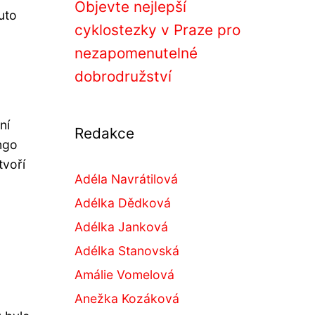
Objevte nejlepší
uto
cyklostezky v Praze pro
nezapomenutelné
dobrodružství
ní
Redakce
ngo
tvoří
Adéla Navrátilová
Adélka Dědková
Adélka Janková
Adélka Stanovská
Amálie Vomelová
Anežka Kozáková