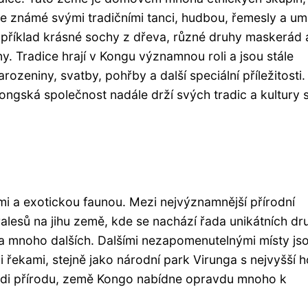
 je známé svými tradičními tanci, hudbou, řemesly a u
apříklad krásné sochy z dřeva, různé druhy maskerád 
. Tradice hrají v Kongu významnou roli a jsou stále
ozeniny, svatby, pohřby a další speciální příležitosti.
kongská společnost nadále drží svých tradic a kultury 
i a exotickou faunou. Mezi nejvýznamnější přírodní
ralesů na jihu země, kde se nachází řada unikátních dr
arti a mnoho dalších. Dalšími nezapomenutelnými místy js
 řekami, stejně jako národní park Virunga s nejvyšší 
di přírodu, země Kongo nabídne opravdu mnoho k