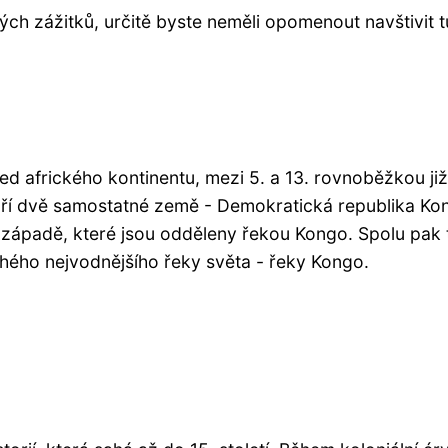
ch zážitků, určitě byste neměli opomenout navštivit t
d afrického kontinentu, mezi 5. a 13. rovnoběžkou již
tvoří dvě samostatné země - Demokratická republika Ko
 západě, které jsou odděleny řekou Kongo. Spolu pak 
hého nejvodnějšího řeky světa - řeky Kongo.