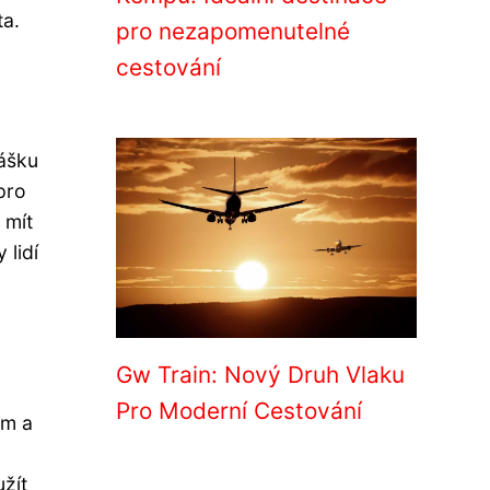
ta.
pro nezapomenutelné
cestování
lášku
pro
 mít
 lidí
Gw Train: Nový Druh Vlaku
Pro Moderní Cestování
ům a
žít