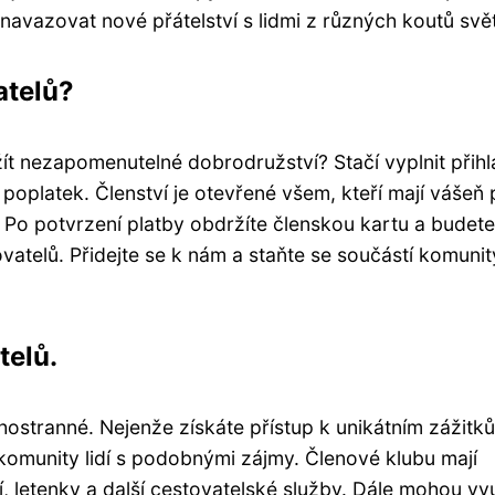
navazovat nové přátelství s lidmi z různých koutů svě
atelů?
žít nezapomenutelné dobrodružství? Stačí vyplnit přih
oplatek. Členství je otevřené všem, kteří mají vášeň 
 Po potvrzení platby obdržíte členskou kartu a budete
telů. Přidejte se k nám a staňte se součástí komunity
telů.
hostranné. Nejenže získáte přístup k unikátním zážitk
 komunity lidí s podobnými zájmy. Členové klubu mají
, letenky a další cestovatelské služby. Dále mohou vyu