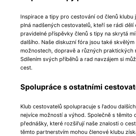
Inspirace a tipy pro cestování od členů klubu 
plná nadšených cestovatelů, kteří se rádi dělí
pravidelné příspěvky členů s tipy na skrytá 
dalšího. Naše diskuzní fóra jsou také skvělým
možnostech, dopravě a různých praktických r
Sdílením svých příběhů a rad navzájem si mů
cest.
Spolupráce s ostatními cestova
Klub cestovatelů spolupracuje s řadou dalšíc
nejvíce možností a výhod. Společně s těmit
přednášky, které rozšiřují naše znalosti o ce
těmto partnerstvím mohou členové klubu získat