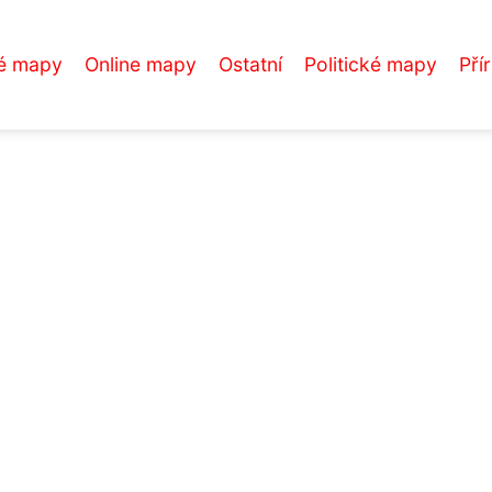
é mapy
Online mapy
Ostatní
Politické mapy
Pří