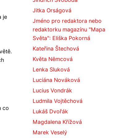
Jitka Orságová
 je
Jméno pro redaktora nebo
redaktorku magazínu "Mapa
Světa": Eliška Pokorná
Kateřina Štechová
větě.
Květa Němcová
ch
Lenka Sluková
Luciána Nováková
Lucius Vondrák
Ludmila Vojtěchová
m co
Lukáš Dvořák
Magdalena Křížová
Marek Veselý