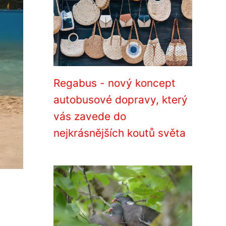
Regabus - nový koncept
autobusové dopravy, který
vás zavede do
nejkrásnějších koutů světa