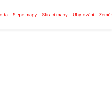
roda
Slepé mapy
Stírací mapy
Ubytování
Zeměp