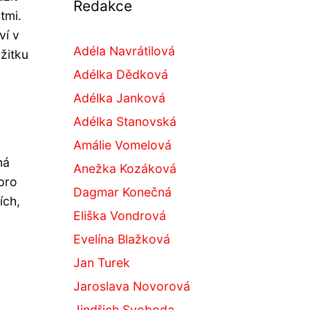
Redakce
tmi.
ví v
Adéla Navrátilová
žitku
Adélka Dědková
Adélka Janková
Adélka Stanovská
Amálie Vomelová
ná
Anežka Kozáková
 pro
Dagmar Konečná
ích,
Eliška Vondrová
Evelína Blažková
Jan Turek
Jaroslava Novorová
Jindřich Svoboda