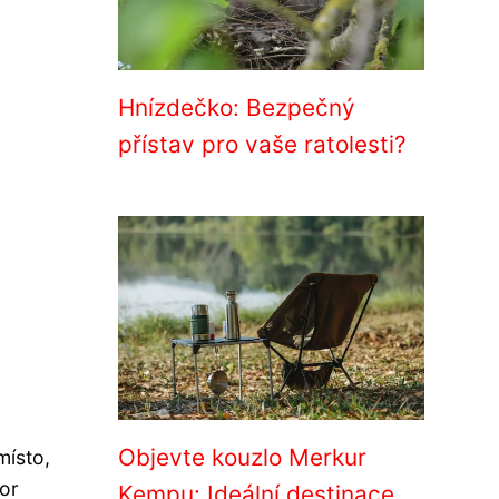
Hnízdečko: Bezpečný
přístav pro vaše ratolesti?
Objevte kouzlo Merkur
místo,
tor
Kempu: Ideální destinace