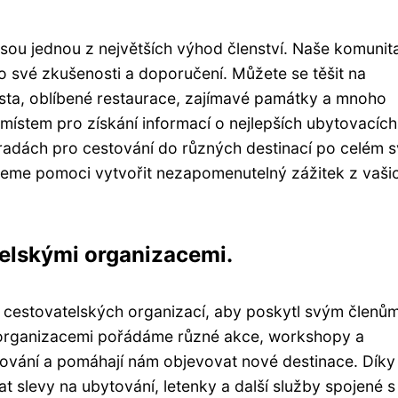
jsou jednou z největších výhod členství. Naše komunita
 o své zkušenosti a doporučení. Můžete se těšit na
místa, oblíbené restaurace, zajímavé památky a mnoho
 místem pro získání informací o nejlepších ubytovacích
adách pro cestování do různých destinací po celém s
žeme pomoci vytvořit nezapomenutelný zážitek z vaši
telskými organizacemi.
h cestovatelských organizací, aby poskytl svým členů
o organizacemi pořádáme různé akce, workshopy a
stování a pomáhají nám objevovat nové destinace. Díky
 slevy na ubytování, letenky a další služby spojené s