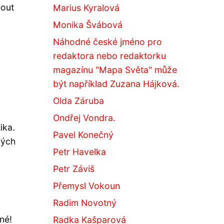
nout
Marius Kyralová
Monika Švábová
Náhodné české jméno pro
redaktora nebo redaktorku
magazínu "Mapa Světa" může
být například Zuzana Hájková.
Olda Záruba
Ondřej Vondra.
ika.
Pavel Konečný
kých
Petr Havelka
Petr Záviš
Přemysl Vokoun
Radim Novotný
né!
Radka Kašparová