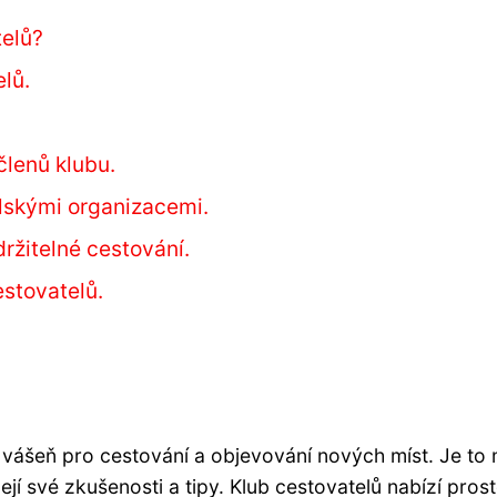
telů?
lů.
členů klubu.
lskými organizacemi.
ržitelné cestování.
estovatelů.
jí vášeň pro cestování a objevování nových míst. Je to 
ejí své zkušenosti a tipy. Klub cestovatelů nabízí pros