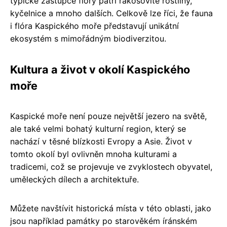
typické zástupce flóry patří rákosovité rostliny,
kyčelnice a mnoho dalších. Celkově lze říci, že fauna
i flóra Kaspického moře představují unikátní
ekosystém s mimořádným biodiverzitou.
Kultura a život v okolí Kaspického
moře
Kaspické moře není pouze největší jezero na světě,
ale také velmi bohatý kulturní region, který se
nachází v těsné blízkosti Evropy a Asie. Život v
tomto okolí byl ovlivněn mnoha kulturami a
tradicemi, což se projevuje ve zvyklostech obyvatel,
uměleckých dílech a architektuře.
Můžete navštívit historická místa v této oblasti, jako
jsou například památky po starověkém íránském