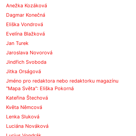
Anežka Kozáková
Dagmar Konečná
Eliška Vondrová
Evelína Blažková
Jan Turek
Jaroslava Novorová
Jindřich Svoboda
Jitka Orságová
Jméno pro redaktora nebo redaktorku magazínu
"Mapa Světa": Eliška Pokorná
Kateřina Štechová
Květa Němcová
Lenka Sluková
Luciána Nováková
Lucius Vondrák