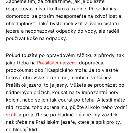
Začneme tím, že zdůrazníme, jak je důležité
respektovat místní kulturu a tradice. Při setkání s
domorodci se prosím nezapomeňte na zdvořilost a
ohleduplnost. Také byste měli vzít v úvahu čistotu
jezera a neodhazovat odpadky do vody, ale raději
používat koše na odpadky.
Pokud toužíte po opravdovém zážitku z přírody, tak
jako třeba na
Prášilském jezeře
, doporučuju
prozkoumat okolí Kaspického moře. Je to vlastně
takové obrovské jezero, no, mnohem větší než
Prášilské jezero, to je jasný. Můžete se procházet po
nádherných plážích, koukat na ty impozantní hory
kolem, nebo se jen tak courat po břehu. A jestli máte
rádi trochu toho adrenalinu, půjčte si kolo nebo vodní
skútr
a projeďte se po hladině - úplně jiný zážitek
než třeba na Prášilském jezeře, které je spíš pro ty,
co hledají klid.