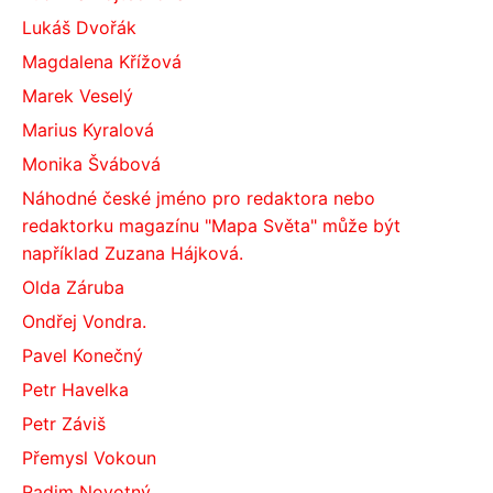
Lukáš Dvořák
Magdalena Křížová
Marek Veselý
Marius Kyralová
Monika Švábová
Náhodné české jméno pro redaktora nebo
redaktorku magazínu "Mapa Světa" může být
například Zuzana Hájková.
Olda Záruba
Ondřej Vondra.
Pavel Konečný
Petr Havelka
Petr Záviš
Přemysl Vokoun
Radim Novotný