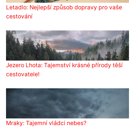
Letadlo: Nejlepší způsob dopravy pro vaše
cestování
Jezero Lhota: Tajemství krásné přírody těší
cestovatele!
Mraky: Tajemní vládci nebes?