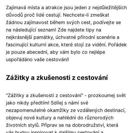
Zajímavá místa a atrakce jsou jeden z nejdůležitějších
důvodů proč lidé cestují. Nechcete-li zmeškat
žádnou zajímavost během svých cest, podívejte se
na následující seznam! Zde najdete tipy na
nejkrásnější památky, úchvatné přírodní scenérie a
fascinující kulturní akce, které stojí za vidění. Pořádek
je pouze abecední, aby vám bylo co nejlépe
uspořádáno vaše cestování!
Zážitky a zkušenosti z cestování
"Zážitky a zkušenosti z cestování" - prozkoumej svět
jako nikdy předtím! Sdílej s námi své
nezapomenutelné okamžiky ze vzdálených destinací,
objevuj nové kultury a nahlédni do různorodých
životních stylů. Připrav se na dobrodružství, která
vás budou inspirovat k dalšímu cestování a