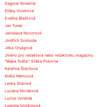
Dagmar Konečná
Eliška Vondrová
Evelína Blažková
Jan Turek
Jaroslava Novorová
Jindřich Svoboda
Jitka Orságová
Jméno pro redaktora nebo redaktorku magazínu
"Mapa Světa": Eliška Pokorná
Kateřina Štechová
Květa Němcová
Lenka Sluková
Luciána Nováková
Lucius Vondrák
Ludmila Vojtěchová