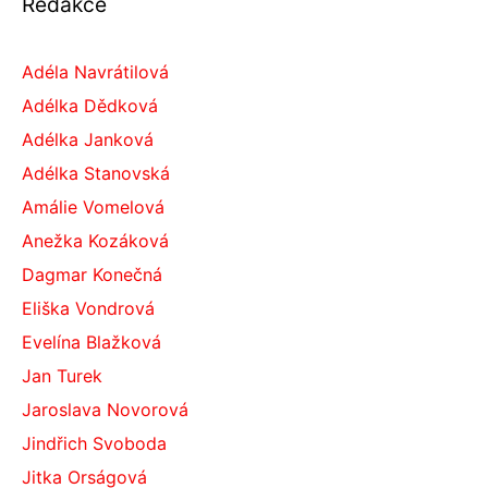
Redakce
Adéla Navrátilová
Adélka Dědková
Adélka Janková
Adélka Stanovská
Amálie Vomelová
Anežka Kozáková
Dagmar Konečná
Eliška Vondrová
Evelína Blažková
Jan Turek
Jaroslava Novorová
Jindřich Svoboda
Jitka Orságová