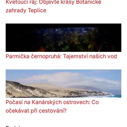
Kvetoucí ráj: Objevte krásy Botanické
zahrady Teplice
Parmička černopruhá: Tajemství našich vod
Počasí na Kanárských ostrovech: Co
očekávat při cestování?