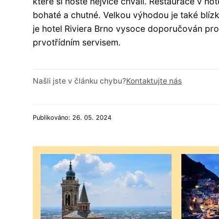
které si hosté nejvíce chválí. Restaurace v ho
bohaté a chutné. Velkou výhodou je také blíz
je hotel Riviera Brno vysoce doporučován pro 
prvotřídním servisem.
Našli jste v článku chybu?
Kontaktujte nás
Publikováno: 26. 05. 2024