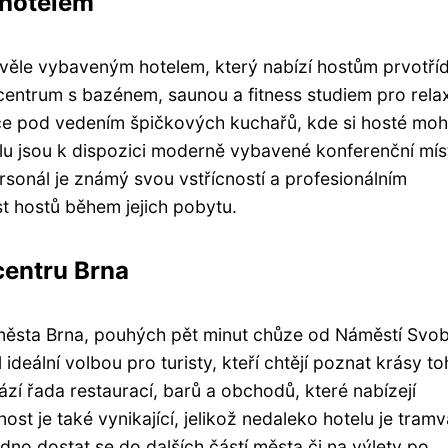
 hotelem
kvěle vybaveným hotelem, který nabízí hostům prvotříd
 centrum s bazénem, saunou a fitness studiem pro rela
race pod vedením špičkových kuchařů, kde si hosté mo
elu jsou k dispozici moderně vybavené konferenční mís
rsonál je známý svou vstřícností a profesionálním
t hostů během jejich pobytu.
centru Brna
 města Brna, pouhých pět minut chůze od Náměstí Svo
 ideální volbou pro turisty, kteří chtějí poznat krásy t
zí řada restaurací, barů a obchodů, které nabízejí
st je také vynikající, jelikož nedaleko hotelu je tram
dno dostat se do dalších částí města či na výlety po