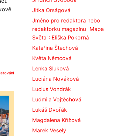
jsou
lkově
Jitka Orságová
Jméno pro redaktora nebo
redaktorku magazínu "Mapa
Světa": Eliška Pokorná
Kateřina Štechová
Květa Němcová
Lenka Sluková
estování
Luciána Nováková
Lucius Vondrák
Ludmila Vojtěchová
Lukáš Dvořák
Magdalena Křížová
Marek Veselý