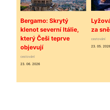
Bergamo: Skrytý
Lyžová
klenot severní Itálie,
za sn
který Češi teprve
cestování
objevují
23. 05. 202
cestování
23. 06. 2026