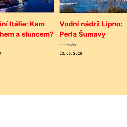
ní Itálie: Kam
Vodní nádrž Lipno:
ěhem a sluncem?
Perla Šumavy
cestování
6
23. 05. 2026