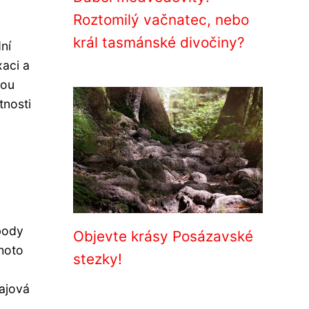
Roztomilý vačnatec, nebo
král tasmánské divočiny?
ní
xaci a
hou
tnosti
body
Objevte krásy Posázavské
ohoto
stezky!
vajová