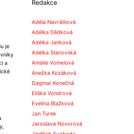
Redakce
Adéla Navrátilová
Adélka Dědková
Adélka Janková
u je
Adélka Stanovská
ovníky
Amálie Vomelová
i a
ické
Anežka Kozáková
Dagmar Konečná
Eliška Vondrová
Evelína Blažková
Jan Turek
a
Jaroslava Novorová
y,
Jindřich Svoboda