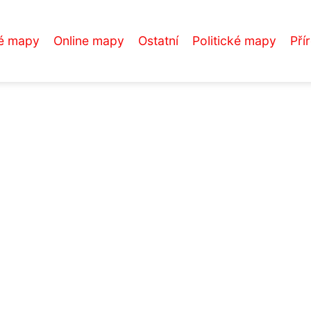
é mapy
Online mapy
Ostatní
Politické mapy
Pří