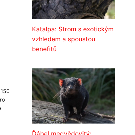
Katalpa: Strom s exotickým
vzhledem a spoustou
benefitů
 150
pro
o
Ďábel medvědovitý: