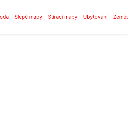
roda
Slepé mapy
Stírací mapy
Ubytování
Zeměp