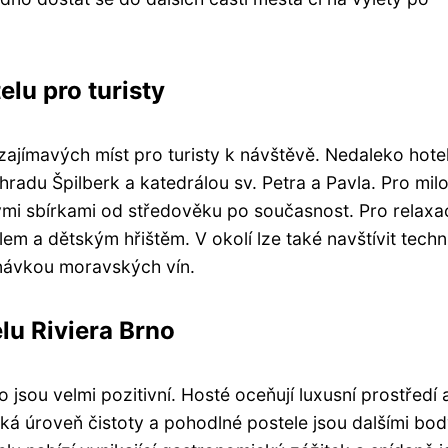
elu pro turisty
zajímavých míst pro turisty k návštěvě. Nedaleko hotel
radu Špilberk a katedrálou sv. Petra a Pavla. Pro mil
ými sbírkami od středověku po současnost. Pro relaxac
em a dětským hřištěm. V okolí lze také navštívit techn
tnávkou moravských vín.
lu Riviera Brno
jsou velmi pozitivní. Hosté oceňují luxusní prostředí 
á úroveň čistoty a pohodlné postele jsou dalšími bod