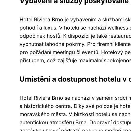
Vybavení a služby poskytované
Hotel Riviera Brno je vybavením a službami s
pohodlí a luxus. V hotelu se nachází wellness
odpočinek hostů. K dispozici je také restau
vychutnat lahodné pokrmy. Pro firemní klient
pro pořádání meetingů či eventů. Hotelový pe
přístupem, což zajišťuje maximální spokojenos
Umístění a dostupnost hotelu v 
Hotel Riviera Brno se nachází v samém srdci
a historického centra. Díky své poloze je hotel
moravského města. V blízkosti hotelu se nachá
autentickou atmosféru Brna. Dopravní dostupno
zastávka i hlavní nádraží, odkud je možné sna