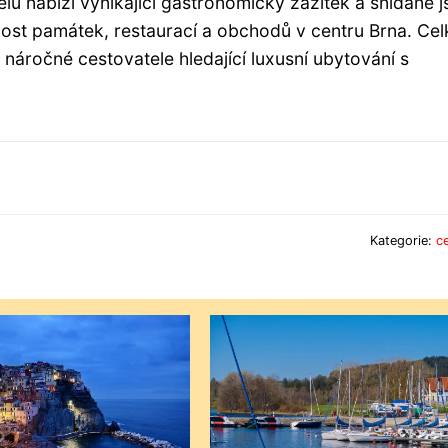
telu nabízí vynikající gastronomický zážitek a snídaně 
kost památek, restaurací a obchodů v centru Brna. Ce
náročné cestovatele hledající luxusní ubytování s
Kategorie:
c