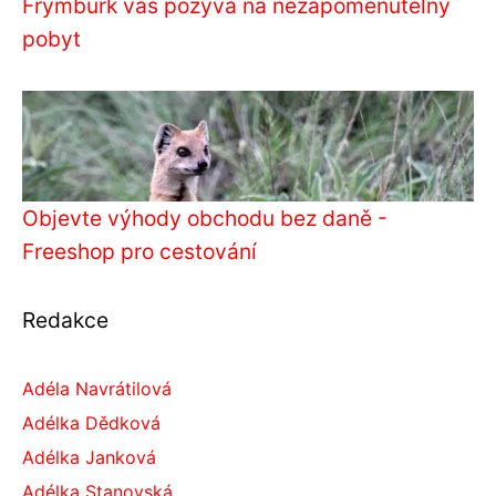
Frymburk vás pozývá na nezapomenutelný
pobyt
Objevte výhody obchodu bez daně -
Freeshop pro cestování
Redakce
Adéla Navrátilová
Adélka Dědková
Adélka Janková
Adélka Stanovská