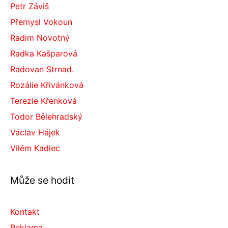
Petr Záviš
Přemysl Vokoun
Radim Novotný
Radka Kašparová
Radovan Strnad.
Rozálie Křivánková
Terezie Křenková
Todor Bělehradský
Václav Hájek
Vilém Kadlec
Může se hodit
Kontakt
Reklama