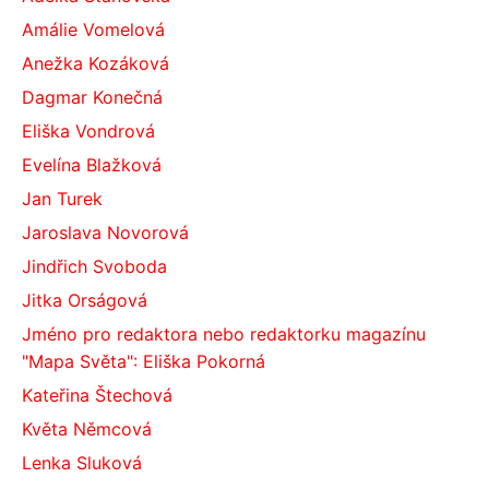
Amálie Vomelová
Anežka Kozáková
Dagmar Konečná
Eliška Vondrová
Evelína Blažková
Jan Turek
Jaroslava Novorová
Jindřich Svoboda
Jitka Orságová
Jméno pro redaktora nebo redaktorku magazínu
"Mapa Světa": Eliška Pokorná
Kateřina Štechová
Květa Němcová
Lenka Sluková